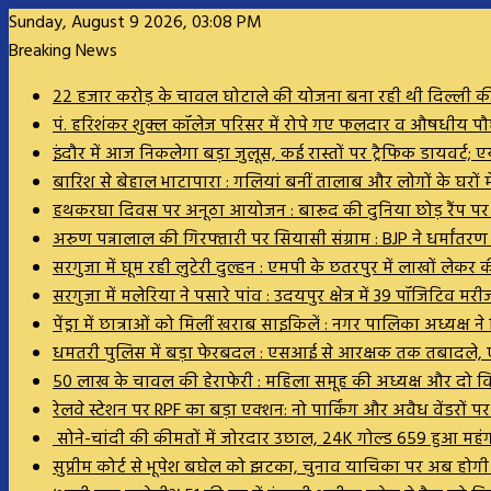
Sunday, August 9 2026, 03:08 PM
Breaking News
22 हजार करोड़ के चावल घोटाले की योजना बना रही थी दिल्ली की र
पं. हरिशंकर शुक्ल कॉलेज परिसर में रोपे गए फलदार व औषधीय पौधे, 
इंदौर में आज निकलेगा बड़ा जुलूस, कई रास्तों पर ट्रैफिक डायवर्ट; एय
बारिश से बेहाल भाटापारा : गलियां बनीं तालाब और लोगों के घरों मे
हथकरघा दिवस पर अनूठा आयोजन : बारूद की दुनिया छोड़ रैंप पर उतर
अरुण पन्नालाल की गिरफ्तारी पर सियासी संग्राम : BJP ने धर्मांतर
सरगुजा में घूम रही लुटेरी दुल्हन : एमपी के छतरपुर में लाखों ले
सरगुजा में मलेरिया ने पसारे पांव : उदयपुर क्षेत्र में 39 पॉजिटि
पेंड्रा में छात्राओं को मिलीं खराब साइकिलें : नगर पालिका अध्यक्
धमतरी पुलिस में बड़ा फेरबदल : एसआई से आरक्षक तक तबादले, ए
50 लाख के चावल की हेराफेरी : महिला समूह की अध्यक्ष और दो
रेलवे स्टेशन पर RPF का बड़ा एक्शन: नो पार्किंग और अवैध वेंडरों 
सोने-चांदी की कीमतों में जोरदार उछाल, 24K गोल्ड ₹659 हुआ महं
सुप्रीम कोर्ट से भूपेश बघेल को झटका, चुनाव याचिका पर अब होग