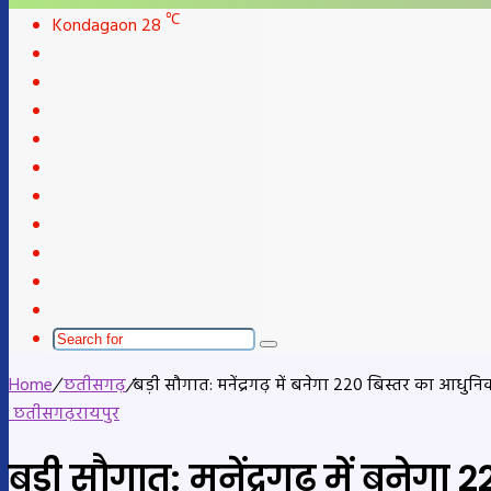
skin
℃
Kondagaon
28
Facebook
X
LinkedIn
YouTube
Instagram
Telegram
WhatsApp
telegram
Sidebar
Switch
skin
Search
for
Home
/
छतीसगढ़
/
बड़ी सौगात: मनेंद्रगढ़ में बनेगा 220 बिस्तर का आधु
छतीसगढ़
रायपुर
बड़ी सौगात: मनेंद्रगढ़ में बने