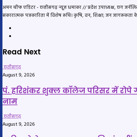
अमन चीफ एडिटर - छत्तीसगढ़ न्यूज़ धमाका // प्रदेश उपाध्यक्ष, छग जर्नलिस्ट
सकारात्मक पत्रकारिता में विशेष रूचि। कृषि, वन, शिक्षा; जन जागरूकता 
Website
YouTube
Read Next
छतीसगढ़
August 9, 2026
पं. हरिशंकर शुक्ल कॉलेज परिसर में रोपे 
नाम
छतीसगढ़
August 9, 2026