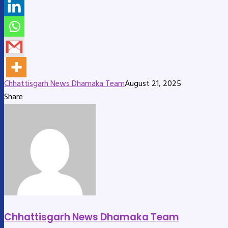
Chhattisgarh News Dhamaka Team
August 21, 2025
Share
Facebook
X
LinkedIn
Messenger
Messenger
WhatsApp
Telegram
Share
Print
via
Email
Chhattisgarh News Dhamaka Team