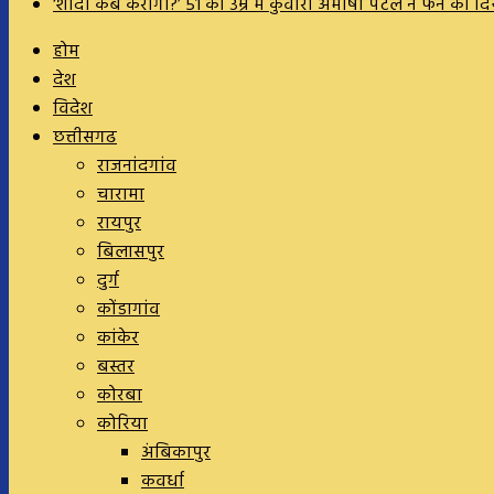
‘शादी कब करोगी?’ 51 की उम्र में कुंवारी अमीषा पटेल ने फैन को
होम
देश
विदेश
छत्तीसगढ
राजनांदगांव
चारामा
रायपुर
बिलासपुर
दुर्ग
कोंडागांव
कांकेर
बस्तर
कोरबा
कोरिया
अंबिकापुर
कवर्धा