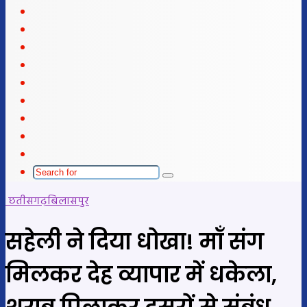
X
LinkedIn
YouTube
Instagram
Telegram
WhatsApp
telegram
Sidebar
Switch
skin
Search
for
छतीसगढ़
बिलासपुर
सहेली ने दिया धोखा! माँ संग
मिलकर देह व्यापार में धकेला,