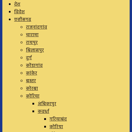
देश
विदेश
छत्तीसगढ
राजनांदगांव
चारामा
रायपुर
बिलासपुर
दुर्ग
कोंडागांव
कांकेर
बस्तर
कोरबा
कोरिया
अंबिकापुर
कवर्धा
गरियाबंद
कोरिया