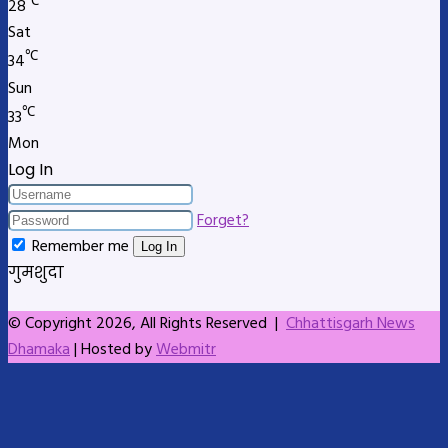
℃
28
Sat
℃
34
Sun
℃
33
Mon
Log In
Forget?
Remember me
Log In
गुमशुदा
© Copyright 2026, All Rights Reserved |
Chhattisgarh News
Dhamaka
| Hosted by
Webmitr
Facebook
X
LinkedIn
Skype
Messenger
Messenger
WhatsApp
Telegram
Back
to
top