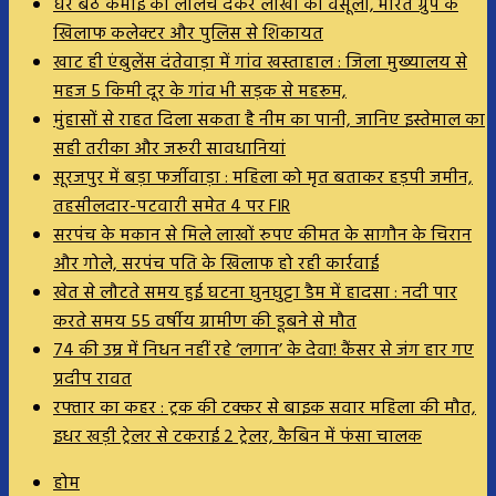
घर बैठे कमाई का लालच देकर लाखों की वसूली, भारत ग्रुप के
खिलाफ कलेक्टर और पुलिस से शिकायत
खाट ही एंबुलेंस दंतेवाड़ा में गांव खस्ताहाल : जिला मुख्यालय से
महज 5 किमी दूर के गांव भी सड़क से महरूम,
मुंहासों से राहत दिला सकता है नीम का पानी, जानिए इस्तेमाल का
सही तरीका और जरूरी सावधानियां
सूरजपुर में बड़ा फर्जीवाड़ा : महिला को मृत बताकर हड़पी जमीन,
तहसीलदार-पटवारी समेत 4 पर FIR
सरपंच के मकान से मिले लाखों रुपए कीमत के सागौन के चिरान
और गोले, सरपंच पति के खिलाफ हो रही कार्रवाई
खेत से लौटते समय हुई घटना घुनघुट्टा डैम में हादसा : नदी पार
करते समय 55 वर्षीय ग्रामीण की डूबने से मौत
74 की उम्र में निधन नहीं रहे ‘लगान’ के देवा! कैंसर से जंग हार गए
प्रदीप रावत
रफ्तार का कहर : ट्रक की टक्कर से बाइक सवार महिला की मौत,
इधर खड़ी ट्रेलर से टकराई 2 ट्रेलर, कैबिन में फंसा चालक
होम