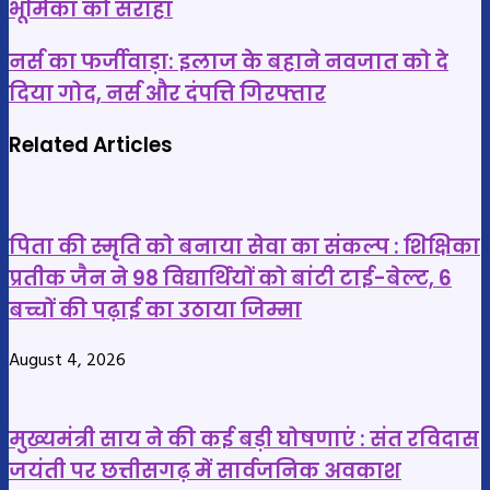
भूमिका को सराहा
संस्थान
में
नर्स
नर्स का फर्जीवाड़ा: इलाज के बहाने नवजात को दे
शिक्षक
का
दिया गोद, नर्स और दंपत्ति गिरफ्तार
सम्मान
फर्जीवाड़ा:
समारोह,
इलाज
Related Articles
अधिकारियों
के
ने
बहाने
शिक्षकों
नवजात
पिता की स्मृति को बनाया सेवा का संकल्प : शिक्षिका
की
को
प्रतीक जैन ने 98 विद्यार्थियों को बांटी टाई-बेल्ट, 6
भूमिका
दे
बच्चों की पढ़ाई का उठाया जिम्मा
को
दिया
सराहा
गोद,
August 4, 2026
नर्स
और
दंपत्ति
मुख्यमंत्री साय ने की कई बड़ी घोषणाएं : संत रविदास
गिरफ्तार
जयंती पर छत्तीसगढ़ में सार्वजनिक अवकाश