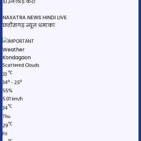
डाउनलोड करें!
NAXATRA NEWS HINDI LIVE
छत्तीसगढ़ न्यूज़ धमाका
Weather
Kondagaon
Scattered Clouds
℃
33
34º - 25º
55%
5.01 km/h
℃
34
Thu
℃
29
Fri