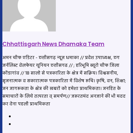
Chhattisgarh News Dhamaka Team
अमन चीफ एडिटर - छत्तीसगढ़ न्यूज़ धमाका // प्रदेश उपाध्यक्ष, छग
जर्नलिस्ट वेलफेयर यूनियन छत्तीसगढ // ; हरिभूमि ब्यूरो चीफ जिला
कोंडागांव // 18 सालो से पत्रकारिता के क्षेत्र में सक्रिय। विश्वसनीय,
सृजनात्मक व सकारात्मक पत्रकारिता में विशेष रूचि। कृषि, वन, शिक्षा;
जन जागरूकता के क्षेत्र की खबरों को हमेशा प्राथमिकता। जनहित के
समाचारों के लिये तत्परता व् समर्पण// जरूरतमंद अनजाने की भी मदद
कर देना पहली प्राथमिकता
Website
YouTube