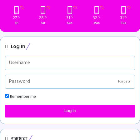
27
28
31
32
31
℃
℃
℃
℃
℃
Fri
Sat
Sun
Mon
Tue
Log In
Forget?
Remember me
Log In
गुमशुदा