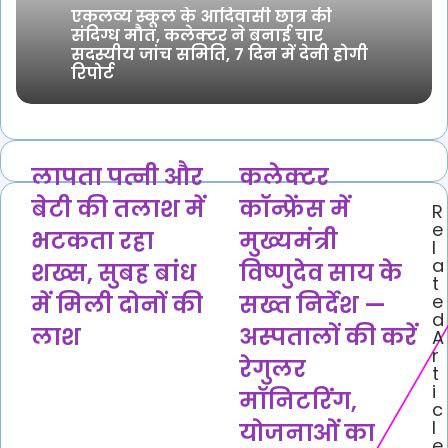
एकलव्य स्कूल के आदिवासी छात्र की
संदिग्ध मौत, कलेक्टर ने बनाई चार
सदस्यीय जांच समिति, 7 दिन में देनी होगी
रिपोर्ट
लापता
कलेक्टर
लापता पत्नी और
कलेक्टर
पत्नी
कॉन्फ्रेंस
बेटी की तलाश में
कॉन्फ्रेंस में
R
और
में
e
बेटी
मुख्यमंत्री
भटकता रहा
मुख्यमंत्री
l
की
विष्णुदेव
a
शख्स, सुबह बांध
विष्णुदेव साय के
तलाश
साय
t
में
के
में मिली दोनों की
सख्त निर्देश —
e
भटकता
सख्त
d
लाश
अस्पतालों की करें
A
रहा
निर्देश
r
शख्स,
—
रेगुलर
t
सुबह
अस्पतालों
i
मॉनिटरिंग,
बांध
की
c
में
करें
l
योजनाओं का
मिली
रेगुलर
e