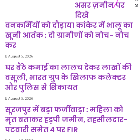
असर ज़मीन पर
s
दोनों
मॉनिटरिंग,
की
योजनाओं
दिखे
लाश
का
वनकर्मियों को दौड़ाया कांकेर में भालू का
असर
ज़मीन
खूनी आतंक : दो ग्रामीणों को नोच- नोच
पर
कर
दिखे
August 5, 2026
घर बैठे कमाई का लालच देकर लाखों की
वसूली, भारत ग्रुप के खिलाफ कलेक्टर
और पुलिस से शिकायत
August 5, 2026
सूरजपुर में बड़ा फर्जीवाड़ा : महिला को
मृत बताकर हड़पी जमीन, तहसीलदार-
पटवारी समेत 4 पर FIR