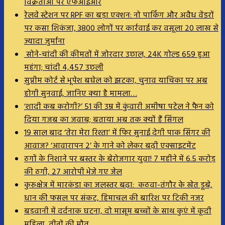
विक्रेताओं पर एफआईआर
रेलवे स्टेशन पर RPF का बड़ा एक्शन: नो पार्किंग और अवैध वेंडरों
पर कसा शिकंजा, 3800 लोगों पर कार्रवाई कर वसूला 20 लाख से
ज्यादा जुर्माना
सोने-चांदी की कीमतों में जोरदार उछाल, 24K गोल्ड ₹659 हुआ
महंगा; चांदी ₹4,457 उछली
सुप्रीम कोर्ट से भूपेश बघेल को झटका, चुनाव याचिका पर अब
होगी सुनवाई, जानिए क्या है मामला…
‘शादी कब करोगी?’ 51 की उम्र में कुंवारी अमीषा पटेल ने फैन को
दिया गजब का जवाब; बताया अब तक क्यों हैं सिंगल
19 साल बाद ‘तेरा मेरा रिश्ता’ में फिर सुनाई देगी पाक सिंगर की
आवाज? ‘आवारापन 2’ के गाने को लेकर बढ़ी एक्साइटमेंट
ठगों के निशाने पर बस्तर के बेरोजगार युवा! 7 महीने में 6.5 करोड़
की ठगी, 27 आरोपी भेजे गए जेल
कुरुक्षेत्र में मारकंडा का जलस्तर बढ़ा: कठवा-तंगौर के खेत डूबे,
धान की फसल पर संकट, हिमाचल की बारिश पर टिकी नजर
बड़वानी में दर्दनाक घटना, दो मासूम बच्चों के साथ कुएं में कूदी
महिला, तीनों की मौत