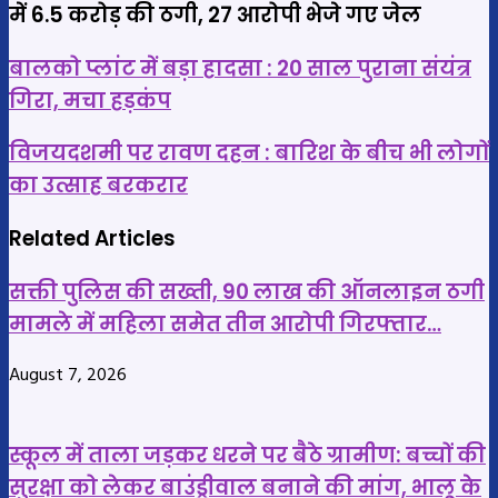
में 6.5 करोड़ की ठगी, 27 आरोपी भेजे गए जेल
बालको
बालको प्लांट में बड़ा हादसा : 20 साल पुराना संयंत्र
प्लांट
गिरा, मचा हड़कंप
में
विजयदशमी
बड़ा
विजयदशमी पर रावण दहन : बारिश के बीच भी लोगों
पर
हादसा
का उत्साह बरकरार
रावण
:
दहन
Related Articles
20
:
साल
सक्ती पुलिस की सख्ती, 90 लाख की ऑनलाइन ठगी
बारिश
पुराना
मामले में महिला समेत तीन आरोपी गिरफ्तार…
के
संयंत्र
बीच
गिरा,
August 7, 2026
भी
मचा
लोगों
हड़कंप
का
स्कूल में ताला जड़कर धरने पर बैठे ग्रामीण: बच्चों की
उत्साह
सुरक्षा को लेकर बाउंड्रीवाल बनाने की मांग, भालू के
बरकरार