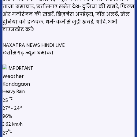
ताजा समाचार, छत्तीसगढ़ समेत देश-दुनिया की खबरें, फिल्म
और मनोरंजन की खबरें, बिज़नेस अपडेट्स, जॉब अलर्ट, खेल
दुनिया की हलचल, धर्म-कर्म से जुड़ी खबरें, आदि, अभी
डाउनलोड करें!
NAXATRA NEWS HINDI LIVE
छत्तीसगढ़ न्यूज़ धमाका
Weather
Kondagaon
Heavy Rain
℃
25
27º - 24º
96%
3.62 km/h
℃
27