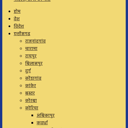
होम
देश
विदेश
छत्तीसगढ
राजनांदगांव
चारामा
रायपुर
बिलासपुर
दुर्ग
कोंडागांव
कांकेर
बस्तर
कोरबा
कोरिया
अंबिकापुर
कवर्धा