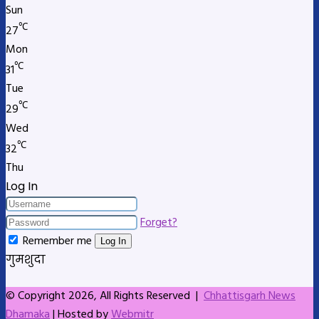
Sun
℃
27
Mon
℃
31
Tue
℃
29
Wed
℃
32
Thu
Log In
Forget?
Remember me
Log In
गुमशुदा
© Copyright 2026, All Rights Reserved |
Chhattisgarh News
Dhamaka
| Hosted by
Webmitr