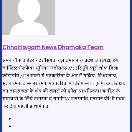
Chhattisgarh News Dhamaka Team
अमन चीफ एडिटर - छत्तीसगढ़ न्यूज़ धमाका // प्रदेश उपाध्यक्ष, छग
जर्नलिस्ट वेलफेयर यूनियन छत्तीसगढ // ; हरिभूमि ब्यूरो चीफ जिला
कोंडागांव // 18 सालो से पत्रकारिता के क्षेत्र में सक्रिय। विश्वसनीय,
सृजनात्मक व सकारात्मक पत्रकारिता में विशेष रूचि। कृषि, वन, शिक्षा;
जन जागरूकता के क्षेत्र की खबरों को हमेशा प्राथमिकता। जनहित के
समाचारों के लिये तत्परता व् समर्पण// जरूरतमंद अनजाने की भी मदद
कर देना पहली प्राथमिकता
Website
YouTube