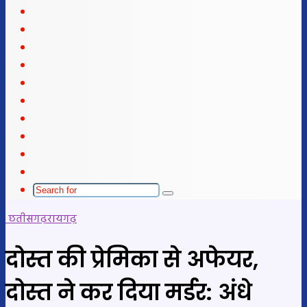
Facebook
X
LinkedIn
YouTube
Instagram
Telegram
WhatsApp
telegram
Sidebar
Switch
skin
Search
for
छतीसगढ़
रायगढ़
दोस्त की प्रेमिका से अफेयर,
दोस्त ने कर दिया मर्डर: अंधे