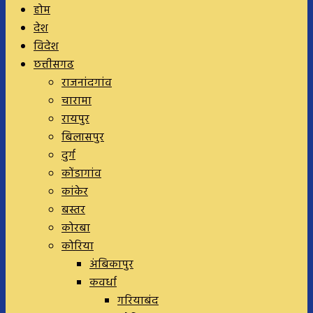
होम
देश
विदेश
छत्तीसगढ
राजनांदगांव
चारामा
रायपुर
बिलासपुर
दुर्ग
कोंडागांव
कांकेर
बस्तर
कोरबा
कोरिया
अंबिकापुर
कवर्धा
गरियाबंद