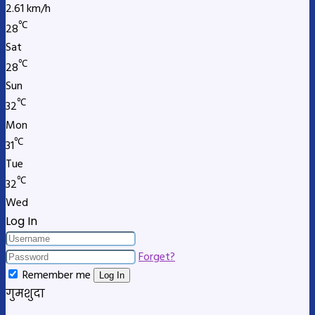
2.61 km/h
℃
28
Sat
℃
28
Sun
℃
32
Mon
℃
31
Tue
℃
32
Wed
Log In
Forget?
Remember me
Log In
गुमशुदा