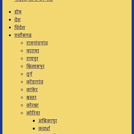
होम
देश
विदेश
छत्तीसगढ
राजनांदगांव
चारामा
रायपुर
बिलासपुर
दुर्ग
कोंडागांव
कांकेर
बस्तर
कोरबा
कोरिया
अंबिकापुर
कवर्धा