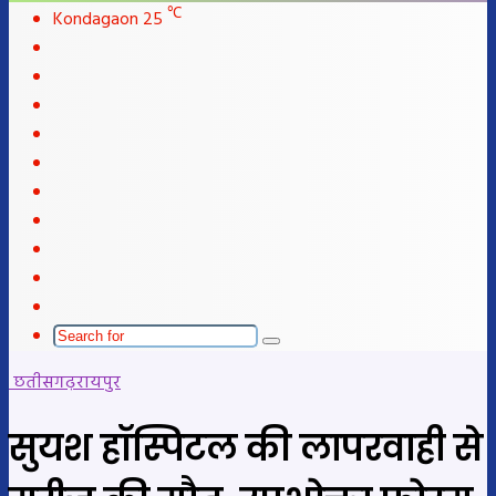
℃
Kondagaon
25
Facebook
X
LinkedIn
YouTube
Instagram
Telegram
WhatsApp
telegram
Sidebar
Switch
skin
Search
for
छतीसगढ़
रायपुर
सुयश हॉस्पिटल की लापरवाही से