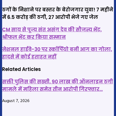
ठगों के निशाने पर बस्तर के बेरोजगार युवा! 7 महीने
में 6.5 करोड़ की ठगी, 27 आरोपी भेजे गए जेल
CM
CM साय से पूज्य संत असंग देव की सौजन्य भेंट,
साय
श्रीफल भेंट कर किया सम्मान
से
नेशनल
पूज्य
नेशनल हाईवे-30 पर स्कॉर्पियो बनी आग का गोला,
हाईवे-30
संत
हादसे में कोई हताहत नहीं
पर
असंग
स्कॉर्पियो
Related Articles
देव
बनी
की
सक्ती पुलिस की सख्ती, 90 लाख की ऑनलाइन ठगी
आग
सौजन्य
मामले में महिला समेत तीन आरोपी गिरफ्तार…
का
भेंट,
गोला,
श्रीफल
August 7, 2026
हादसे
भेंट
में
कर