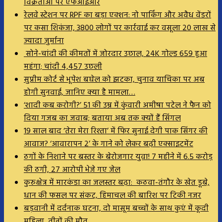
विक्रेताओं पर एफआईआर
रेलवे स्टेशन पर RPF का बड़ा एक्शन: नो पार्किंग और अवैध वेंडरों
पर कसा शिकंजा, 3800 लोगों पर कार्रवाई कर वसूला 20 लाख से
ज्यादा जुर्माना
सोने-चांदी की कीमतों में जोरदार उछाल, 24K गोल्ड ₹659 हुआ
महंगा; चांदी ₹4,457 उछली
सुप्रीम कोर्ट से भूपेश बघेल को झटका, चुनाव याचिका पर अब
होगी सुनवाई, जानिए क्या है मामला…
‘शादी कब करोगी?’ 51 की उम्र में कुंवारी अमीषा पटेल ने फैन को
दिया गजब का जवाब; बताया अब तक क्यों हैं सिंगल
19 साल बाद ‘तेरा मेरा रिश्ता’ में फिर सुनाई देगी पाक सिंगर की
आवाज? ‘आवारापन 2’ के गाने को लेकर बढ़ी एक्साइटमेंट
ठगों के निशाने पर बस्तर के बेरोजगार युवा! 7 महीने में 6.5 करोड़
की ठगी, 27 आरोपी भेजे गए जेल
कुरुक्षेत्र में मारकंडा का जलस्तर बढ़ा: कठवा-तंगौर के खेत डूबे,
धान की फसल पर संकट, हिमाचल की बारिश पर टिकी नजर
बड़वानी में दर्दनाक घटना, दो मासूम बच्चों के साथ कुएं में कूदी
महिला, तीनों की मौत