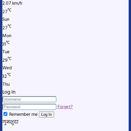
2.07 km/h
℃
27
Sun
℃
27
Mon
℃
31
Tue
℃
29
Wed
℃
32
Thu
Log In
Forget?
Remember me
Log In
गुमशुदा