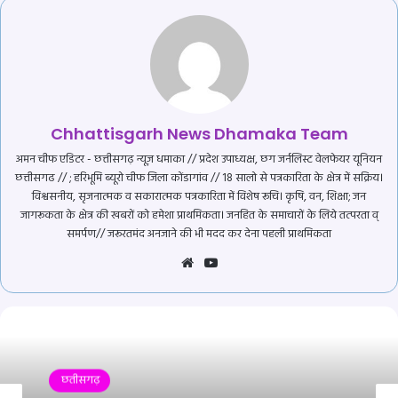
Chhattisgarh News Dhamaka Team
अमन चीफ एडिटर - छत्तीसगढ़ न्यूज़ धमाका // प्रदेश उपाध्यक्ष, छग जर्नलिस्ट वेलफेयर यूनियन
छत्तीसगढ // ; हरिभूमि ब्यूरो चीफ जिला कोंडागांव // 18 सालो से पत्रकारिता के क्षेत्र में सक्रिय।
विश्वसनीय, सृजनात्मक व सकारात्मक पत्रकारिता में विशेष रूचि। कृषि, वन, शिक्षा; जन
जागरूकता के क्षेत्र की खबरों को हमेशा प्राथमिकता। जनहित के समाचारों के लिये तत्परता व्
समर्पण// जरूरतमंद अनजाने की भी मदद कर देना पहली प्राथमिकता
Website
YouTube
छतीसगढ़