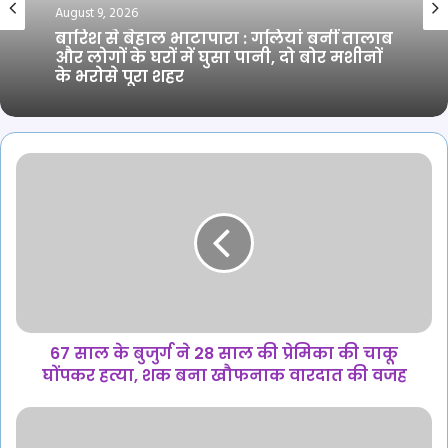
August 9, 2026
बारिश से बेहाल भाटापारा : गलियां बनीं तालाब
और लोगों के घरों में घुसा पानी, दो बोर मशीनों
के भरोसे पूरा शहर
67
साल
के
बुजुर्ग
ने
28
साल
की
प्रेमिका
की
67 साल के बुजुर्ग ने 28 साल की प्रेमिका की चाकू
चाकू
घोंपकर हत्या, शक बना खौफनाक वारदात की वजह
घोंपकर
हत्या,
हाईकोर्ट
शक
ने