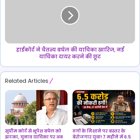
बना
चैतन्य
खौफनाक
बघेल
वारदात
की
की
याचिका
वजह
खारिज,
नई
याचिका
दायर
हाईकोर्ट ने चैतन्य बघेल की याचिका खारिज, नई
करने
याचिका दायर करने की छूट
की
छूट
Related Articles
सुप्रीम कोर्ट से भूपेश बघेल को
ठगों के निशाने पर बस्तर के
झटका, चुनाव याचिका पर अब
बेरोजगार युवा! 7 महीने में 6.5