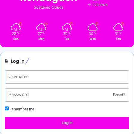
4.28 km/h
Scattered Clouds
28
27
30
30
31
℃
℃
℃
℃
℃
Sun
Mon
Tue
Wed
Thu
Log In
Forget?
Remember me
Log In