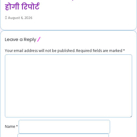
होगी रिपोर्ट
August 6, 2026
Leave a Reply
Your email address will not be published.
Required fields are marked
*
C
o
m
m
e
n
t
*
Name
*