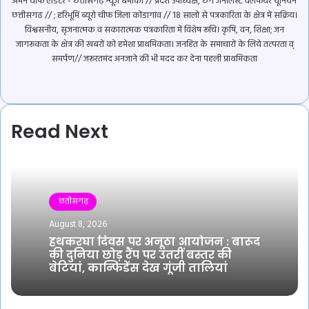
अमन चीफ एडिटर - छत्तीसगढ़ न्यूज़ धमाका // प्रदेश उपाध्यक्ष, छग जर्नलिस्ट वेलफेयर यूनियन
छत्तीसगढ // ; हरिभूमि ब्यूरो चीफ जिला कोंडागांव // 18 सालो से पत्रकारिता के क्षेत्र में सक्रिय।
विश्वसनीय, सृजनात्मक व सकारात्मक पत्रकारिता में विशेष रूचि। कृषि, वन, शिक्षा; जन
जागरूकता के क्षेत्र की खबरों को हमेशा प्राथमिकता। जनहित के समाचारों के लिये तत्परता व्
समर्पण// जरूरतमंद अनजाने की भी मदद कर देना पहली प्राथमिकता
Website
YouTube
Read Next
छतीसगढ़
August 8, 2026
हथकरघा दिवस पर अनूठा आयोजन : बारूद
की दुनिया छोड़ रैंप पर उतरीं बस्तर की
बेटियां, कान्फिडेंस देख गूंजी तालियां