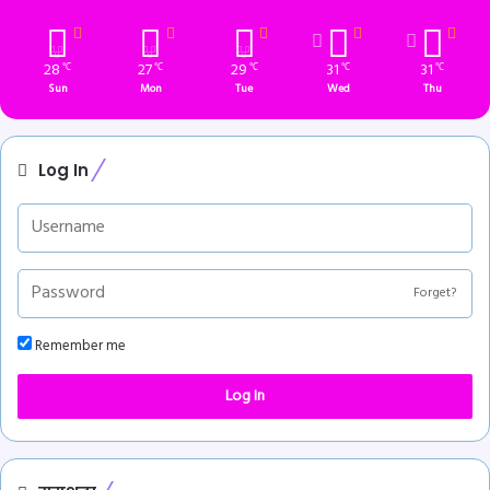
28
27
29
31
31
℃
℃
℃
℃
℃
Sun
Mon
Tue
Wed
Thu
Log In
Forget?
Remember me
Log In