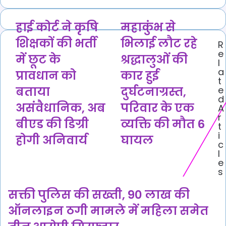
हाई
महाकुंभ
हाई कोर्ट ने कृषि
महाकुंभ से
कोर्ट
से
शिक्षकों की भर्ती
भिलाई लौट रहे
R
ने
भिलाई
e
कृषि
लौट
में छूट के
श्रद्धालुओं की
l
शिक्षकों
रहे
a
प्रावधान को
कार हुई
की
श्रद्धालुओं
t
भर्ती
की
बताया
दुर्घटनाग्रस्त,
e
में
कार
d
असंवैधानिक, अब
परिवार के एक
A
छूट
हुई
r
के
दुर्घटनाग्रस्त,
बीएड की डिग्री
व्यक्ति की मौत 6
t
प्रावधान
परिवार
i
होगी अनिवार्य
घायल
को
के
c
बताया
एक
l
असंवैधानिक,
व्यक्ति
e
s
अब
की
बीएड
मौत
सक्ती पुलिस की सख्ती, 90 लाख की
की
6
डिग्री
घायल
ऑनलाइन ठगी मामले में महिला समेत
होगी
अनिवार्य