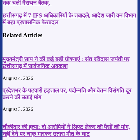
तक चली मैराथन बैठक,
की
चर्चाओं
छत्तीसगढ़
छत्तीसगढ़ में 7 IFS अधिकारियों के तबादले, आदेश जारी वन विभाग
पर
में
में बड़ा प्रशासनिक फेरबदल
मंत्री
7
रामविचार
IFS
नेताम
Related Articles
अधिकारियों
बोले-
के
सब
तबादले,
सेफ
आदेश
है,
मुख्यमंत्री साय ने की कई बड़ी घोषणाएं : संत रविदास जयंती पर
जारी वन
छत्तीसगढ़
विभाग
छत्तीसगढ़ में सार्वजनिक अवकाश
सेफ
में
है
बड़ा
मुख्यमंत्री
August 4, 2026
प्रशासनिक
निवास
फेरबदल
में
प्रदेशभर के पटवारी हड़ताल पर, पदोन्नति और वेतन विसंगति दूर
देर
करने की उठाई मांग
रात
2
August 3, 2026
बजे
तक
चली
चौकीदार की हत्या: दो आरोपियों ने लिफ्ट लेकर की पैसों की मांग,
मैराथन
नहीं देने पर चाकू मारकर उतारा मौत के घाट
बैठक,