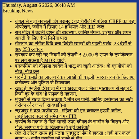
Thursday, August 6 2026, 06:48 AM
Breaking News
जंगल से बड़ा नक्सली डंप बरामद : गढ़चिरौली में पुलिस-CRPF का बड़ा
ऑपरेशन, जमीन में छिपाए 14 हथियार और IED जब्त
राम मंदिर में बदली दर्शन की व्यवस्था: जानिए मंगला, श्रृंगार और शयन
आरती के लिए कैसे मिलेगा पास
खैरागढ़ का संगीत विवि बना विदेशी छात्रों की पहली पसंद, 23 देशों से
आए 253 आवेदन
सरकार कर रही नए नियमों की तैयारी ₹ 2,000 से ऊपर के ट्रांजैक्शन
पर लग सकता है MDR चार्ज,
वनकर्मियों को दौड़ाया कांकेर में भालू का खूनी आतंक : दो ग्रामीणों को
नोच- नोच कर
घर बैठे कमाई का लालच देकर लाखों की वसूली, भारत ग्रुप के खिलाफ
कलेक्टर और पुलिस से शिकायत
खाट ही एंबुलेंस दंतेवाड़ा में गांव खस्ताहाल : जिला मुख्यालय से महज 5
किमी दूर के गांव भी सड़क से महरूम,
मुंहासों से राहत दिला सकता है नीम का पानी, जानिए इस्तेमाल का सही
तरीका और जरूरी सावधानियां
सूरजपुर में बड़ा फर्जीवाड़ा : महिला को मृत बताकर हड़पी जमीन,
तहसीलदार-पटवारी समेत 4 पर FIR
सरपंच के मकान से मिले लाखों रुपए कीमत के सागौन के चिरान और
गोले, सरपंच पति के खिलाफ हो रही कार्रवाई
खेत से लौटते समय हुई घटना घुनघुट्टा डैम में हादसा : नदी पार करते
समय 55 वर्षीय ग्रामीण की डूबने से मौत