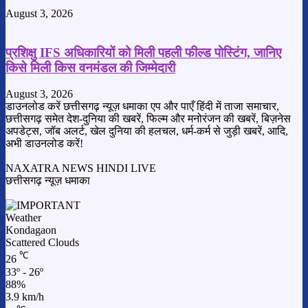
August 3, 2026
प्रशिक्षु IFS अधिकारियों को मिली पहली फील्ड पोस्टिंग, जानिए
किसे मिली किस वनमंडल की जिम्मेदारी
August 3, 2026
डाउनलोड करें छत्तीसगढ़ न्यूज़ धमाका एप और पाएँ हिंदी में ताजा समाचार,
छत्तीसगढ़ समेत देश-दुनिया की खबरें, फिल्म और मनोरंजन की खबरें, बिज़नेस
अपडेट्स, जॉब अलर्ट, खेल दुनिया की हलचल, धर्म-कर्म से जुड़ी खबरें, आदि,
अभी डाउनलोड करें!
NAXATRA NEWS HINDI LIVE
छत्तीसगढ़ न्यूज़ धमाका
Weather
Kondagaon
Scattered Clouds
℃
26
33º - 26º
88%
3.9 km/h