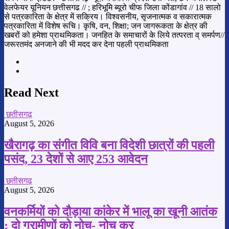
वेलफेयर यूनियन छत्तीसगढ // ; हरिभूमि ब्यूरो चीफ जिला कोंडागांव // 18 सालो
से पत्रकारिता के क्षेत्र में सक्रिय। विश्वसनीय, सृजनात्मक व सकारात्मक
पत्रकारिता में विशेष रूचि। कृषि, वन, शिक्षा; जन जागरूकता के क्षेत्र की
खबरों को हमेशा प्राथमिकता। जनहित के समाचारों के लिये तत्परता व् समर्पण//
जरूरतमंद अनजाने की भी मदद कर देना पहली प्राथमिकता
Website
YouTube
Read Next
छतीसगढ़
August 5, 2026
खैरागढ़ का संगीत विवि बना विदेशी छात्रों की पहली
पसंद, 23 देशों से आए 253 आवेदन
छतीसगढ़
August 5, 2026
वनकर्मियों को दौड़ाया कांकेर में भालू का खूनी आतंक
: दो ग्रामीणों को नोच- नोच कर