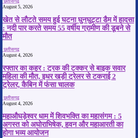
छतीसगढ़
August 5, 2026
खेत से लौटते समय हुई घटना घुनघुट्टा डैम में हादसा
: नदी पार करते समय 55 वर्षीय ग्रामीण की डूबने से
मौत
छतीसगढ़
August 4, 2026
रफ्तार का कहर : ट्रक की टक्कर से बाइक सवार
महिला की मौत, इधर खड़ी ट्रेलर से टकराई 2
ट्रेलर, कैबिन में फंसा चालक
छतीसगढ़
August 4, 2026
महाऔघड़ेश्वर धाम में शिवभक्ति का महासंगम : 5
अगस्त को अघोराभिषेक, हवन और महाआरती का
होगा भव्य आयोजन