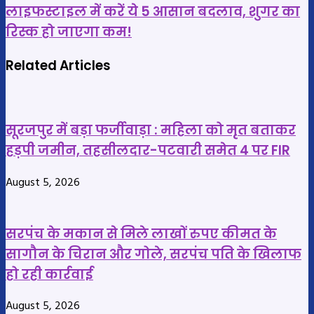
लाइफस्टाइल
महीने
लाइफस्टाइल में करें ये 5 आसान बदलाव, शुगर का
में
तक
रिस्क हो जाएगा कम!
करें
नहीं
ये
Related Articles
देंगे
5
कोई
आसान
इंटरव्यू;
बदलाव,
फरहान
सूरजपुर में बड़ा फर्जीवाड़ा : महिला को मृत बताकर
शुगर
अख्तर
हड़पी जमीन, तहसीलदार-पटवारी समेत 4 पर FIR
का
से
रिस्क
विवाद
August 5, 2026
हो
के
जाएगा
बाद
कम!
टूटी
सरपंच के मकान से मिले लाखों रुपए कीमत के
दोस्ती?
सागौन के चिरान और गोले, सरपंच पति के खिलाफ
हो रही कार्रवाई
August 5, 2026