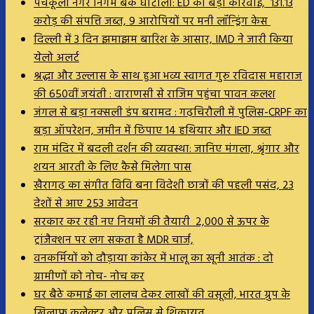
पंचकूला नगर निगम बैंक घोटाला: ED की बड़ी कार्रवाई, 131.13
करोड़ की संपत्ति जब्त, 9 आरोपियों पर मनी लॉन्ड्रिंग केस
दिल्ली में 3 दिन झमाझम बारिश के आसार, IMD ने जारी किया
येलो अलर्ट
श्रद्धा और उल्लास के साथ हुआ भव्य स्वागत गुरु रविदास महाराज
की 650वीं जयंती : वाराणसी से राजिम पहुंचा पावन कलश
जंगल से बड़ा नक्सली डंप बरामद : गढ़चिरौली में पुलिस-CRPF का
बड़ा ऑपरेशन, जमीन में छिपाए 14 हथियार और IED जब्त
राम मंदिर में बदली दर्शन की व्यवस्था: जानिए मंगला, श्रृंगार और
शयन आरती के लिए कैसे मिलेगा पास
खैरागढ़ का संगीत विवि बना विदेशी छात्रों की पहली पसंद, 23
देशों से आए 253 आवेदन
सरकार कर रही नए नियमों की तैयारी ₹ 2,000 से ऊपर के
ट्रांजैक्शन पर लग सकता है MDR चार्ज,
वनकर्मियों को दौड़ाया कांकेर में भालू का खूनी आतंक : दो
ग्रामीणों को नोच- नोच कर
घर बैठे कमाई का लालच देकर लाखों की वसूली, भारत ग्रुप के
खिलाफ कलेक्टर और पुलिस से शिकायत