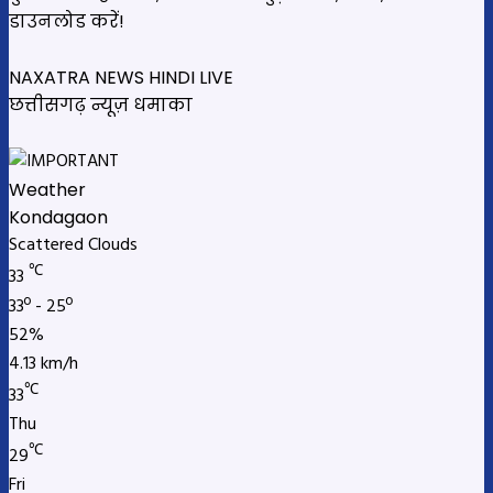
डाउनलोड करें!
NAXATRA NEWS HINDI LIVE
छत्तीसगढ़ न्यूज़ धमाका
Weather
Kondagaon
Scattered Clouds
℃
33
33º - 25º
52%
4.13 km/h
℃
33
Thu
℃
29
Fri