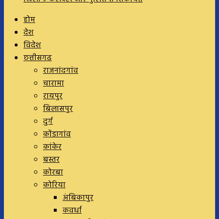
होम
देश
विदेश
छत्तीसगढ
राजनांदगांव
चारामा
रायपुर
बिलासपुर
दुर्ग
कोंडागांव
कांकेर
बस्तर
कोरबा
कोरिया
अंबिकापुर
कवर्धा