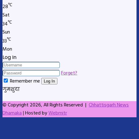
℃
28
Sat
℃
34
Sun
℃
33
Mon
Log In
Forget?
Remember me
Log In
गुमशुदा
© Copyright 2026, All Rights Reserved |
Chhattisgarh News
Dhamaka
| Hosted by
Webmitr
Facebook
X
LinkedIn
Skype
Messenger
Messenger
WhatsApp
Telegram
Back
to
top