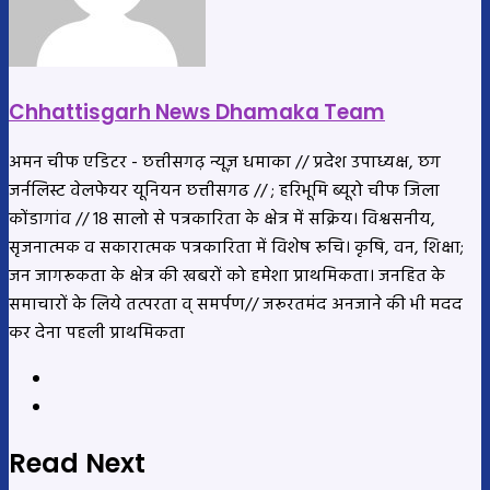
Chhattisgarh News Dhamaka Team
अमन चीफ एडिटर - छत्तीसगढ़ न्यूज़ धमाका // प्रदेश उपाध्यक्ष, छग
जर्नलिस्ट वेलफेयर यूनियन छत्तीसगढ // ; हरिभूमि ब्यूरो चीफ जिला
कोंडागांव // 18 सालो से पत्रकारिता के क्षेत्र में सक्रिय। विश्वसनीय,
सृजनात्मक व सकारात्मक पत्रकारिता में विशेष रूचि। कृषि, वन, शिक्षा;
जन जागरूकता के क्षेत्र की खबरों को हमेशा प्राथमिकता। जनहित के
समाचारों के लिये तत्परता व् समर्पण// जरूरतमंद अनजाने की भी मदद
कर देना पहली प्राथमिकता
Website
YouTube
Read Next