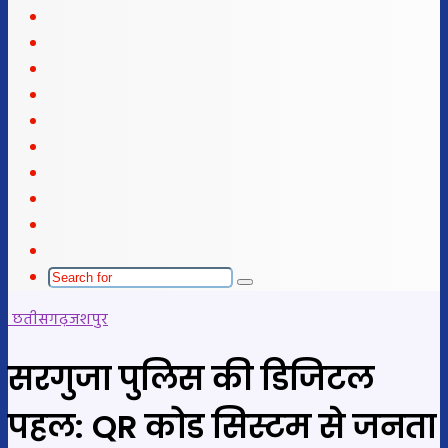
Facebook
X
LinkedIn
YouTube
Instagram
Telegram
WhatsApp
telegram
Sidebar
Switch
skin
Search
for
छतीसगढ़
जशपुर
सरगुजा पुलिस की डिजिटल
पहल: QR कोड सिस्टम से जनता