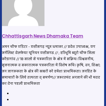
Chhattisgarh News Dhamaka Team
अमन चीफ एडिटर - छत्तीसगढ़ न्यूज़ धमाका // प्रदेश उपाध्यक्ष, छग
जर्नलिस्ट वेलफेयर यूनियन छत्तीसगढ // ; हरिभूमि ब्यूरो चीफ जिला
कोंडागांव // 18 सालो से पत्रकारिता के क्षेत्र में सक्रिय। विश्वसनीय,
सृजनात्मक व सकारात्मक पत्रकारिता में विशेष रूचि। कृषि, वन, शिक्षा;
जन जागरूकता के क्षेत्र की खबरों को हमेशा प्राथमिकता। जनहित के
समाचारों के लिये तत्परता व् समर्पण// जरूरतमंद अनजाने की भी मदद
कर देना पहली प्राथमिकता
Website
YouTube