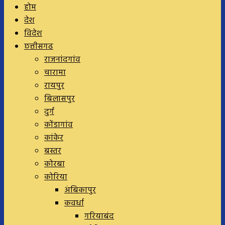
होम
देश
विदेश
छत्तीसगढ
राजनांदगांव
चारामा
रायपुर
बिलासपुर
दुर्ग
कोंडागांव
कांकेर
बस्तर
कोरबा
कोरिया
अंबिकापुर
कवर्धा
गरियाबंद