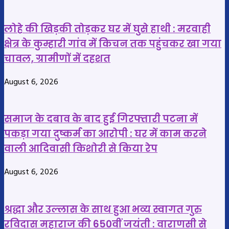
और
लगाया
मोबाइल
बोर्ड,
लोहे की खिड़की तोड़कर घर में घुसे हाथी : मरवाही
अस्पताल
क्षेत्र के कुम्हारी गांव में किचन तक पहुंचकर खा गया
प्रशासन
चावल, ग्रामीणों में दहशत
पर
उठे
August 6, 2026
सवाल
समाज के दबाव के बाद हुई गिरफ्तारी पटना में
पकड़ा गया दुष्कर्म का आरोपी : घर में काम करने
वाली आदिवासी किशोरी से किया रेप
August 6, 2026
श्रद्धा और उल्लास के साथ हुआ भव्य स्वागत गुरु
रविदास महाराज की 650वीं जयंती : वाराणसी से