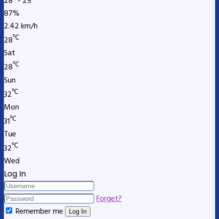
28º - 25º
87%
2.42 km/h
℃
28
Sat
℃
28
Sun
℃
32
Mon
℃
31
Tue
℃
32
Wed
Log In
Forget?
Remember me
Log In