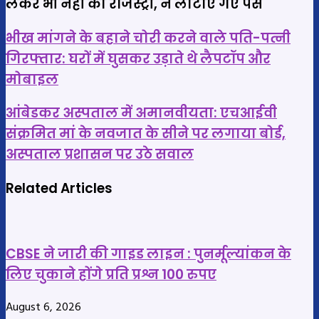
लेकर भी नहीं की रजिस्ट्री, न लौटाए गए पैसे
भीख
भीख मांगने के बहाने चोरी करने वाले पति-पत्नी
मांगने
गिरफ्तार: घरों में घुसकर उड़ाते थे लैपटॉप और
के
मोबाइल
बहाने
चोरी
आंबेडकर
आंबेडकर अस्पताल में अमानवीयता: एचआईवी
करने
अस्पताल
संक्रमित मां के नवजात के सीने पर लगाया बोर्ड,
वाले
में
अस्पताल प्रशासन पर उठे सवाल
पति-
अमानवीयता:
पत्नी
एचआईवी
Related Articles
गिरफ्तार:
संक्रमित
घरों
मां
में
के
CBSE ने जारी की गाइड लाइन : पुनर्मूल्यांकन के
घुसकर
नवजात
लिए चुकाने होंगे प्रति प्रश्न 100 रुपए
उड़ाते
के
थे
सीने
August 6, 2026
लैपटॉप
पर