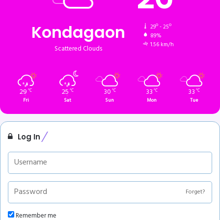
Kondagaon
29º - 25º
89%
1.56 km/h
Scattered Clouds
29
25
30
33
33
℃
℃
℃
℃
℃
Fri
Sat
Sun
Mon
Tue
Log In
Forget?
Remember me