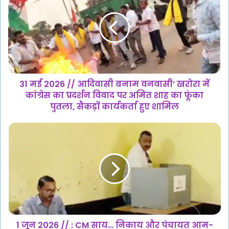
जेल
2026
//
आदिवासी
बनाम
वनवासी’
खरोरा
में
कांग्रेस
31 मई 2026 // आदिवासी बनाम वनवासी’ खरोरा में
का
कांग्रेस का प्रदर्शन विवाद पर अमित शाह का फूंका
प्रदर्शन
पुतला, सैकड़ों कार्यकर्ता हुए शामिल
विवाद
पर
1
अमित
जून
शाह
2026
का
//
फूंका
:
पुतला,
CM
सैकड़ों
साय… निकाय
कार्यकर्ता
और पंचायत
हुए
आम-
शामिल
उपचुनाव
1 जून 2026 // : CM साय… निकाय और पंचायत आम-