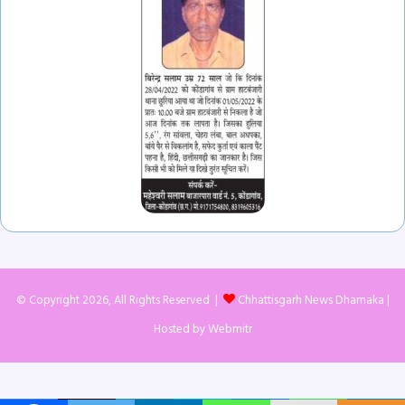
© Copyright 2026, All Rights Reserved |
Chhattisgarh News Dhamaka
|
Hosted by
Webmitr