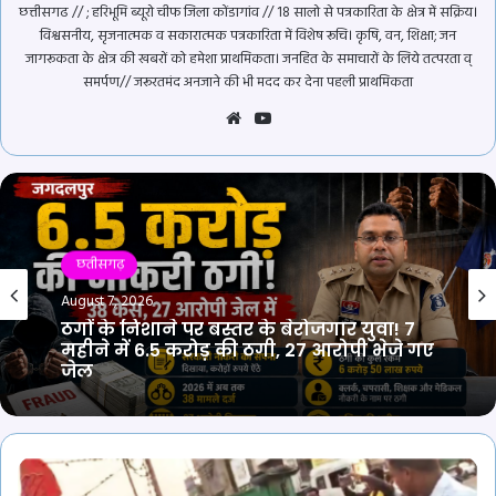
छत्तीसगढ // ; हरिभूमि ब्यूरो चीफ जिला कोंडागांव // 18 सालो से पत्रकारिता के क्षेत्र में सक्रिय।
विश्वसनीय, सृजनात्मक व सकारात्मक पत्रकारिता में विशेष रूचि। कृषि, वन, शिक्षा; जन
जागरूकता के क्षेत्र की खबरों को हमेशा प्राथमिकता। जनहित के समाचारों के लिये तत्परता व्
समर्पण// जरूरतमंद अनजाने की भी मदद कर देना पहली प्राथमिकता
Website
YouTube
छतीसगढ़
छतीसगढ़
August 7, 2026
August 7, 2026
सक्ती पुलिस की सख्ती, 90 लाख की ऑनलाइन
ठगी मामले में महिला समेत तीन आरोपी
गिरफ्तार…
31
ठगों के निशाने पर बस्तर के बेरोजगार युवा! 7
महीने में 6.5 करोड़ की ठगी, 27 आरोपी भेजे गए
मई