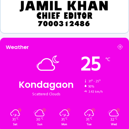
Weather
25
℃
Kondagaon
31º - 25º
90%
3.43 km/h
Scattered Clouds
31
30
31
31
32
℃
℃
℃
℃
℃
Sat
Sun
Mon
Tue
Wed