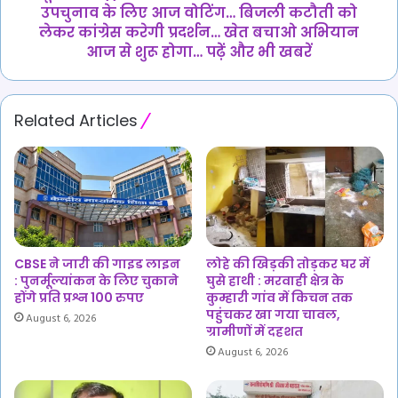
के
उपचुनाव के लिए आज वोटिंग… बिजली कटौती को
लिए
लेकर कांग्रेस करेगी प्रदर्शन… खेत बचाओ अभियान
आज
आज से शुरू होगा… पढ़ें और भी खबरें
वोटिंग…
बिजली
कटौती
Related Articles
को
लेकर
कांग्रेस
करेगी
प्रदर्शन… खेत
बचाओ
अभियान
आज
CBSE ने जारी की गाइड लाइन
लोहे की खिड़की तोड़कर घर में
से
: पुनर्मूल्यांकन के लिए चुकाने
घुसे हाथी : मरवाही क्षेत्र के
शुरू
होंगे प्रति प्रश्न 100 रुपए
कुम्हारी गांव में किचन तक
होगा…
पहुंचकर खा गया चावल,
August 6, 2026
पढ़ें
ग्रामीणों में दहशत
और
August 6, 2026
भी
खबरें