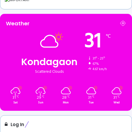
Weather
31
℃
Kondagaon
31º - 25º
67%
4.67 km/h
Scattered Clouds
31
29
28
31
31
℃
℃
℃
℃
℃
Sat
Sun
Mon
Tue
Wed
Log In