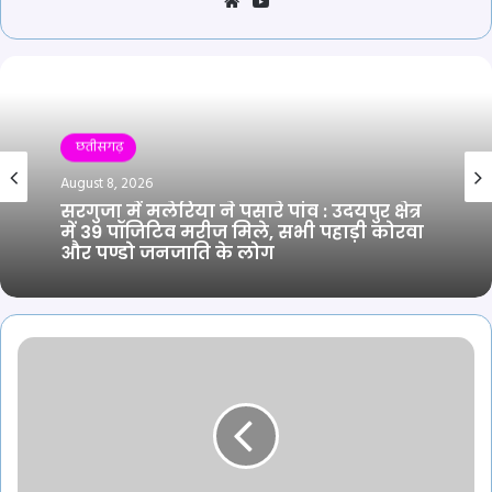
Website
YouTube
छतीसगढ़
August 8, 2026
सरगुजा में मलेरिया ने पसारे पांव : उदयपुर क्षेत्र
में 39 पॉजिटिव मरीज मिले, सभी पहाड़ी कोरवा
और पण्डो जनजाति के लोग
30
मई
2026
//
महिला
पर
भालू