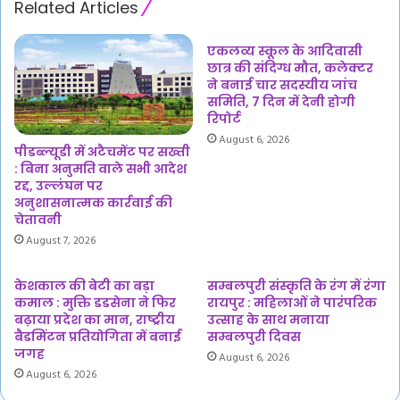
Related Articles
नैनो
यूरिया
और
एकलव्य स्कूल के आदिवासी
नैनो
छात्र की संदिग्ध मौत, कलेक्टर
डीएपी
ने बनाई चार सदस्यीय जांच
समिति, 7 दिन में देनी होगी
से
रिपोर्ट
खेती
August 6, 2026
में
पीडब्ल्यूडी में अटैचमेंट पर सख्ती
बचत
: बिना अनुमति वाले सभी आदेश
रद्द, उल्लंघन पर
अनुशासनात्मक कार्रवाई की
चेतावनी
August 7, 2026
केशकाल की बेटी का बड़ा
सम्बलपुरी संस्कृति के रंग में रंगा
कमाल : मुक्ति डडसेना ने फिर
रायपुर : महिलाओं ने पारंपरिक
बढ़ाया प्रदेश का मान, राष्ट्रीय
उत्साह के साथ मनाया
बैडमिंटन प्रतियोगिता में बनाई
सम्बलपुरी दिवस
जगह
August 6, 2026
August 6, 2026