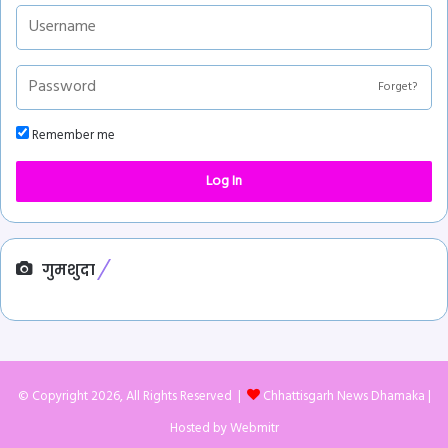
Forget?
Remember me
Log In
गुमशुदा
© Copyright 2026, All Rights Reserved |
Chhattisgarh News Dhamaka
|
Hosted by
Webmitr