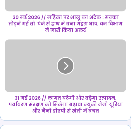
का
अटैक
:
30 मई 2026 // महिला पर भालू का अटैक : मक्का
मक्का
तोड़ने गई तो पंजे से हाथ में बना गहरा घाव, वन विभाग
तोड़ने
ने जारी किया अलर्ट
गई
तो
31
पंजे
मई
से
2026
हाथ
//
में
लागत
बना
घटेगी
गहरा
और
घाव,
बढ़ेगा
वन
उत्पादन,
विभाग
पर्यावरण
31 मई 2026 // लागत घटेगी और बढ़ेगा उत्पादन,
ने
संरक्षण
पर्यावरण संरक्षण को मिलेगा बढ़ावा क्युकी नैनो यूरिया
जारी
को
और नैनो डीएपी से खेती में बचत
किया
मिलेगा
अलर्ट
बढ़ावा
क्युकी