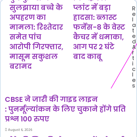
पुलिस
स्टील
सुलझाया बच्चे के
प्लांट में बड़ा
R
ने
प्लांट
e
सुलझाया
में
अपहरण का
हादसा: ब्लास्ट
l
बच्चे
बड़ा
a
मामला: रिश्तेदार
फर्नेस-8 के वेस्ट
के
हादसा:
t
अपहरण
ब्लास्ट
समेत पांच
कैचर में धमाका,
e
का
फर्नेस-8
d
आरोपी गिरफ्तार,
आग पर 2 घंटे
A
मामला:
के
r
रिश्तेदार
वेस्ट
मासूम सकुशल
बाद काबू
t
समेत
कैचर
i
बरामद
पांच
में
c
आरोपी
धमाका,
l
गिरफ्तार,
आग
e
s
मासूम
पर
सकुशल
2
CBSE ने जारी की गाइड लाइन
बरामद
घंटे
बाद
: पुनर्मूल्यांकन के लिए चुकाने होंगे प्रति
काबू
प्रश्न 100 रुपए
August 6, 2026