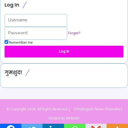
Log In
Forget?
Remember me
Log In
गुमशुदा
© Copyright 2026, All Rights Reserved |
Chhattisgarh News Dhamaka
|
Hosted by
Webmitr