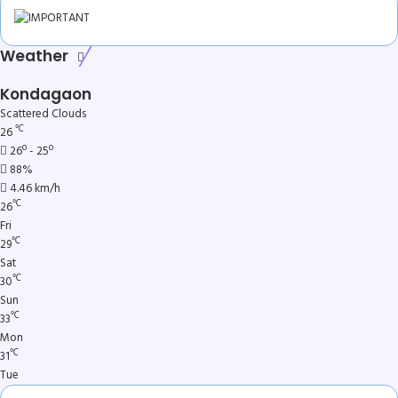
Weather
Kondagaon
Scattered Clouds
℃
26
26º - 25º
88%
4.46 km/h
℃
26
Fri
℃
29
Sat
℃
30
Sun
℃
33
Mon
℃
31
Tue