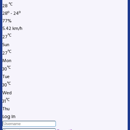
℃
28
28º - 24º
77%
5.42 km/h
℃
27
Sun
℃
27
Mon
℃
30
Tue
℃
30
Wed
℃
31
Thu
Log In