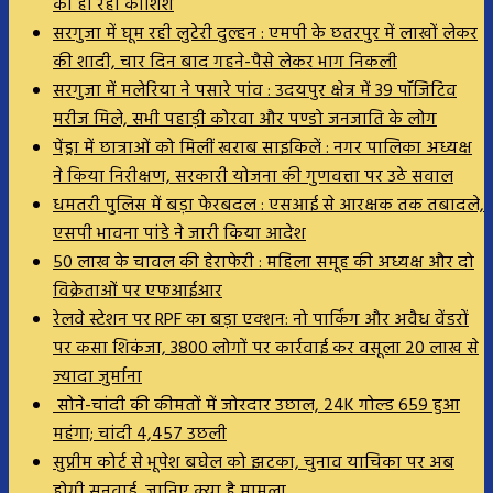
की हो रही कोशिश
सरगुजा में घूम रही लुटेरी दुल्हन : एमपी के छतरपुर में लाखों लेकर
की शादी, चार दिन बाद गहने-पैसे लेकर भाग निकली
सरगुजा में मलेरिया ने पसारे पांव : उदयपुर क्षेत्र में 39 पॉजिटिव
मरीज मिले, सभी पहाड़ी कोरवा और पण्डो जनजाति के लोग
पेंड्रा में छात्राओं को मिलीं खराब साइकिलें : नगर पालिका अध्यक्ष
ने किया निरीक्षण, सरकारी योजना की गुणवत्ता पर उठे सवाल
धमतरी पुलिस में बड़ा फेरबदल : एसआई से आरक्षक तक तबादले,
एसपी भावना पांडे ने जारी किया आदेश
50 लाख के चावल की हेराफेरी : महिला समूह की अध्यक्ष और दो
विक्रेताओं पर एफआईआर
रेलवे स्टेशन पर RPF का बड़ा एक्शन: नो पार्किंग और अवैध वेंडरों
पर कसा शिकंजा, 3800 लोगों पर कार्रवाई कर वसूला 20 लाख से
ज्यादा जुर्माना
सोने-चांदी की कीमतों में जोरदार उछाल, 24K गोल्ड ₹659 हुआ
महंगा; चांदी ₹4,457 उछली
सुप्रीम कोर्ट से भूपेश बघेल को झटका, चुनाव याचिका पर अब
होगी सुनवाई, जानिए क्या है मामला…