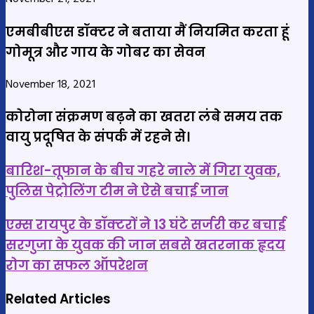
एमबीबीएस डॉक्टर ने बताया मैं नियमित करता हूं
गोमूत्र और गाय के गोबर का सेवन
November 18, 2021
कोरोना संक्रमण बढ़ने का खतरा लंबे समय तक
वायु प्रदूषित के संपर्क में रहने से।
बारिश-
बारिश-तूफान के बीच गहरे नाले में गिरा युवक,
तूफान
पुलिस पेट्रोलिंग टीम ने ऐसे बचाई जान
के
एम्स
बीच
एम्स रायपुर के डॉक्टरों ने 13 घंटे सर्जरी कर बचाई
रायपुर
गहरे
सरगुजा के युवक की जान सबसे खतरनाक हृदय
के
नाले
रोग का सफल ऑपरेशन
डॉक्टरों
में
ने
गिरा
Related Articles
13