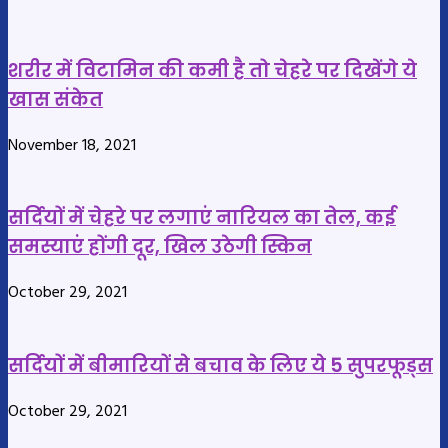
युवक,
घंटे
पुलिस
सर्जरी
पेट्रोलिंग
शरीर में विटामिन की कमी है तो चेहरे पर दिखेंगे ये
कर
टीम
खास संकेत
बचाई
ने
सरगुजा
ऐसे
November 18, 2021
के
बचाई
युवक
जान
की
सर्दियों में चेहरे पर लगाएं नारियल का तेल, कई
जान
समस्याएं होंगी दूर, खिल उठेगी स्किन
सबसे
खतरनाक
October 29, 2021
हृदय
रोग
का
सर्दियों में बीमारियों से बचाव के लिए ये 5 सुपरफूड्स
सफल
October 29, 2021
ऑपरेशन