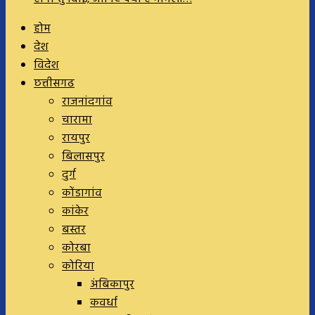
होम
देश
विदेश
छत्तीसगढ
राजनांदगांव
चारामा
रायपुर
बिलासपुर
दुर्ग
कोंडागांव
कांकेर
बस्तर
कोरबा
कोरिया
अंबिकापुर
कवर्धा