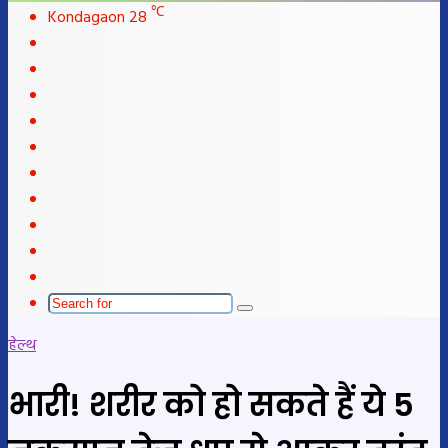
℃
Kondagaon
28
Facebook
X
LinkedIn
YouTube
Instagram
Telegram
WhatsApp
telegram
Sidebar
Switch
skin
Search
for
हेल्थ
भारी! शरीर को हो सकते हैं ये 5