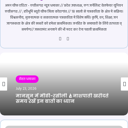
अमन चीफ एडिटर - छत्तीसगढ़ न्यूज़ धमाका // प्रदेश उपाध्यक्ष, छग जर्नलिस्ट वेलफेयर यूनियन
छत्तीसगढ // ; हरिभूमि ब्यूरो चीफ जिला कोंडागांव // 18 सालो से पत्रकारिता के क्षेत्र में सक्रिय।
विश्वसनीय, सृजनात्मक व सकारात्मक पत्रकारिता में विशेष रूचि। कृषि, वन, शिक्षा; जन
जागरूकता के क्षेत्र की खबरों को हमेशा प्राथमिकता। जनहित के समाचारों के लिये तत्परता व्
समर्पण// जरूरतमंद अनजाने की भी मदद कर देना पहली प्राथमिकता
Website
YouTube
सेहत धमाका
July 23, 2026
मानसून में मीठी-रसीली 🍐नाशपाती खरीदते
समय रखें इन बातों का ध्यान