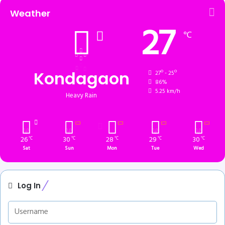
Weather
27
℃
Kondagaon
27º - 25º
86%
5.25 km/h
Heavy Rain
26
30
28
29
30
℃
℃
℃
℃
℃
Sat
Sun
Mon
Tue
Wed
Log In