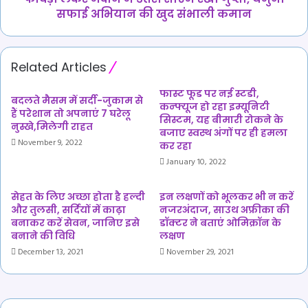
अभियान
सफाई अभियान की खुद संभाली कमान
की
खुद
संभाली
Related Articles
कमान
फास्ट फूड पर नई स्टडी,
बदलते मैसम में सर्दी-जुकाम से
कन्फ्यूज हो रहा इम्यूनिटी
हैं परेशान तो अपनाएं 7 घरेलू
सिस्टम, यह बीमारी रोकने के
नुस्खे,मिलेगी राहत
बजाए स्वस्थ अंगों पर ही हमला
November 9, 2022
कर रहा
January 10, 2022
सेहत के लिए अच्छा होता है हल्दी
इन लक्षणों को भूलकर भी न करें
और तुलसी, सर्दियों में काढ़ा
नजरअंदाज, साउथ अफ्रीका की
बनाकर करें सेवन, जानिए इसे
डॉक्टर ने बताएं ओमिक्रॉन के
बनाने की विधि
लक्षण
December 13, 2021
November 29, 2021