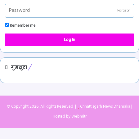
Forget?
Remember me
Log In
गुमशुदा
© Copyright 2026, All Rights Reserved |
Chhattisgarh News Dhamaka
|
Hosted by
Webmitr