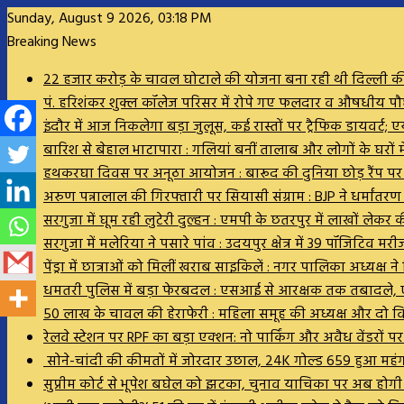
Sunday, August 9 2026, 03:18 PM
Breaking News
22 हजार करोड़ के चावल घोटाले की योजना बना रही थी दिल्ली की र
पं. हरिशंकर शुक्ल कॉलेज परिसर में रोपे गए फलदार व औषधीय पौधे, 
इंदौर में आज निकलेगा बड़ा जुलूस, कई रास्तों पर ट्रैफिक डायवर्ट; एय
बारिश से बेहाल भाटापारा : गलियां बनीं तालाब और लोगों के घरों मे
हथकरघा दिवस पर अनूठा आयोजन : बारूद की दुनिया छोड़ रैंप पर उतर
अरुण पन्नालाल की गिरफ्तारी पर सियासी संग्राम : BJP ने धर्मांतर
सरगुजा में घूम रही लुटेरी दुल्हन : एमपी के छतरपुर में लाखों ले
सरगुजा में मलेरिया ने पसारे पांव : उदयपुर क्षेत्र में 39 पॉजिटि
पेंड्रा में छात्राओं को मिलीं खराब साइकिलें : नगर पालिका अध्यक्
धमतरी पुलिस में बड़ा फेरबदल : एसआई से आरक्षक तक तबादले, ए
50 लाख के चावल की हेराफेरी : महिला समूह की अध्यक्ष और दो
रेलवे स्टेशन पर RPF का बड़ा एक्शन: नो पार्किंग और अवैध वेंडरों 
सोने-चांदी की कीमतों में जोरदार उछाल, 24K गोल्ड ₹659 हुआ महं
सुप्रीम कोर्ट से भूपेश बघेल को झटका, चुनाव याचिका पर अब होग