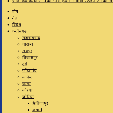
‘शादी कब करोगी?’ 51 की उम्र में कुंवारी अमीषा पटेल ने फैन को
होम
देश
विदेश
छत्तीसगढ
राजनांदगांव
चारामा
रायपुर
बिलासपुर
दुर्ग
कोंडागांव
कांकेर
बस्तर
कोरबा
कोरिया
अंबिकापुर
कवर्धा