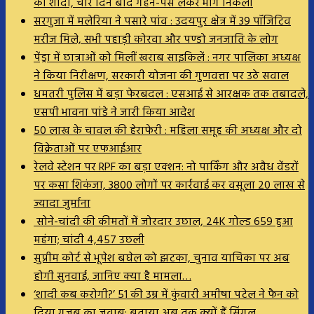
की शादी, चार दिन बाद गहने-पैसे लेकर भाग निकली
सरगुजा में मलेरिया ने पसारे पांव : उदयपुर क्षेत्र में 39 पॉजिटिव
मरीज मिले, सभी पहाड़ी कोरवा और पण्डो जनजाति के लोग
पेंड्रा में छात्राओं को मिलीं खराब साइकिलें : नगर पालिका अध्यक्ष
ने किया निरीक्षण, सरकारी योजना की गुणवत्ता पर उठे सवाल
धमतरी पुलिस में बड़ा फेरबदल : एसआई से आरक्षक तक तबादले,
एसपी भावना पांडे ने जारी किया आदेश
50 लाख के चावल की हेराफेरी : महिला समूह की अध्यक्ष और दो
विक्रेताओं पर एफआईआर
रेलवे स्टेशन पर RPF का बड़ा एक्शन: नो पार्किंग और अवैध वेंडरों
पर कसा शिकंजा, 3800 लोगों पर कार्रवाई कर वसूला 20 लाख से
ज्यादा जुर्माना
सोने-चांदी की कीमतों में जोरदार उछाल, 24K गोल्ड ₹659 हुआ
महंगा; चांदी ₹4,457 उछली
सुप्रीम कोर्ट से भूपेश बघेल को झटका, चुनाव याचिका पर अब
होगी सुनवाई, जानिए क्या है मामला…
‘शादी कब करोगी?’ 51 की उम्र में कुंवारी अमीषा पटेल ने फैन को
दिया गजब का जवाब; बताया अब तक क्यों हैं सिंगल