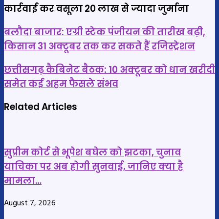
कार्रवाई कर वसूला 20 लाख से ज्यादा जुर्माना
बलौदा
बलौदा बाजार: एग्री स्टेक पंजीयन की तारीख बढ़ी,
बाजार:
किसान 31 अक्टूबर तक कर सकते हैं रजिस्ट्रेशन
एग्री
छत्तीसगढ़
स्टेक
छत्तीसगढ़ कैबिनेट बैठक: 10 अक्टूबर को धान खरीदी
कैबिनेट
पंजीयन
समेत कई अहम फैसले संभव
बैठक:
की
10
Related Articles
तारीख
अक्टूबर
बढ़ी,
को
किसान
धान
31
सुप्रीम कोर्ट से भूपेश बघेल को झटका, चुनाव
खरीदी
अक्टूबर
याचिका पर अब होगी सुनवाई, जानिए क्या है
समेत
तक
मामला…
कई
कर
अहम
सकते
August 7, 2026
फैसले
हैं