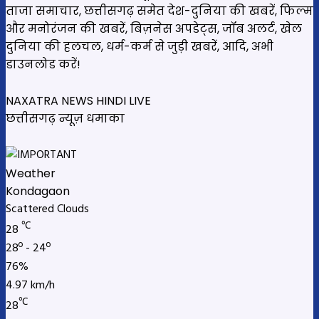
ताजा समाचार, छत्तीसगढ़ समेत देश-दुनिया की खबरें, फिल्म
और मनोरंजन की खबरें, बिज़नेस अपडेट्स, जॉब अलर्ट, खेल
दुनिया की हलचल, धर्म-कर्म से जुड़ी खबरें, आदि, अभी
डाउनलोड करें!
NAXATRA NEWS HINDI LIVE
छत्तीसगढ़ न्यूज़ धमाका
Weather
Kondagaon
Scattered Clouds
℃
28
28º - 24º
76%
4.97 km/h
℃
28