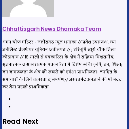
Chhattisgarh News Dhamaka Team
अमन चीफ एडिटर - छत्तीसगढ़ न्यूज़ धमाका // प्रदेश उपाध्यक्ष, छग
जर्नलिस्ट वेलफेयर यूनियन छत्तीसगढ // ; हरिभूमि ब्यूरो चीफ जिला
कोंडागांव // 18 सालो से पत्रकारिता के क्षेत्र में सक्रिय। विश्वसनीय,
सृजनात्मक व सकारात्मक पत्रकारिता में विशेष रूचि। कृषि, वन, शिक्षा;
जन जागरूकता के क्षेत्र की खबरों को हमेशा प्राथमिकता। जनहित के
समाचारों के लिये तत्परता व् समर्पण// जरूरतमंद अनजाने की भी मदद
कर देना पहली प्राथमिकता
Website
YouTube
Read Next