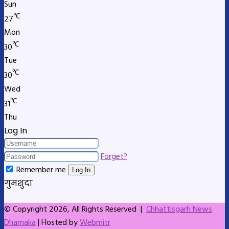
Sun
℃
27
Mon
℃
30
Tue
℃
30
Wed
℃
31
Thu
Log In
Forget?
Remember me
Log In
गुमशुदा
© Copyright 2026, All Rights Reserved |
Chhattisgarh News
Dhamaka
| Hosted by
Webmitr