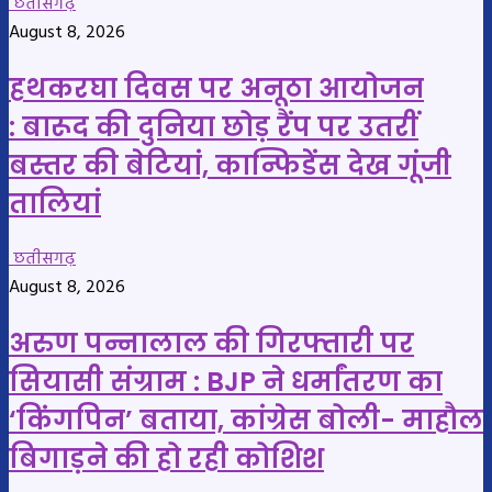
छतीसगढ़
August 8, 2026
हथकरघा दिवस पर अनूठा आयोजन
: बारूद की दुनिया छोड़ रैंप पर उतरीं
बस्तर की बेटियां, कान्फिडेंस देख गूंजी
तालियां
छतीसगढ़
August 8, 2026
अरुण पन्नालाल की गिरफ्तारी पर
सियासी संग्राम : BJP ने धर्मांतरण का
‘किंगपिन’ बताया, कांग्रेस बोली- माहौल
बिगाड़ने की हो रही कोशिश