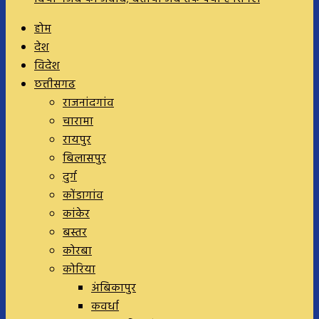
होम
देश
विदेश
छत्तीसगढ
राजनांदगांव
चारामा
रायपुर
बिलासपुर
दुर्ग
कोंडागांव
कांकेर
बस्तर
कोरबा
कोरिया
अंबिकापुर
कवर्धा