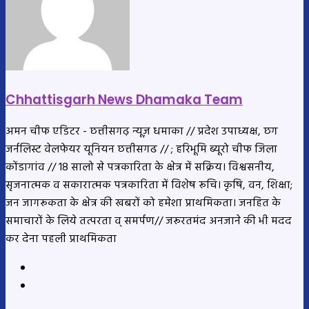
Chhattisgarh News Dhamaka Team
अमन चीफ एडिटर - छत्तीसगढ़ न्यूज़ धमाका // प्रदेश उपाध्यक्ष, छग
जर्नलिस्ट वेलफेयर यूनियन छत्तीसगढ // ; हरिभूमि ब्यूरो चीफ जिला
कोंडागांव // 18 सालो से पत्रकारिता के क्षेत्र में सक्रिय। विश्वसनीय,
सृजनात्मक व सकारात्मक पत्रकारिता में विशेष रूचि। कृषि, वन, शिक्षा;
जन जागरूकता के क्षेत्र की खबरों को हमेशा प्राथमिकता। जनहित के
समाचारों के लिये तत्परता व् समर्पण// जरूरतमंद अनजाने की भी मदद
कर देना पहली प्राथमिकता
Website
YouTube