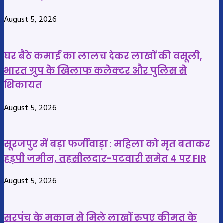
होगी
प्रभारी
August 5, 2026
कार्रवाई?
सस्पेंड
लघु
,
वनोपज
अवैध
घर बैठे कमाई का लालच देकर लाखों की वसूली,
सहकारी
कारोबार
भारत ग्रुप के खिलाफ कलेक्टर और पुलिस से
समिति
की
शिकायत
के
जांच
अध्यक्ष
के
August 5, 2026
बोले
दौरान
–
सामने
दोषियों
आई
सूरजपुर में बड़ा फर्जीवाड़ा : महिला को मृत बताकर
को
संदिग्ध
हड़पी जमीन, तहसीलदार-पटवारी समेत 4 पर FIR
नहीं
भूमिका
छोड़ेंगे
August 5, 2026
सरपंच के मकान से मिले लाखों रुपए कीमत के