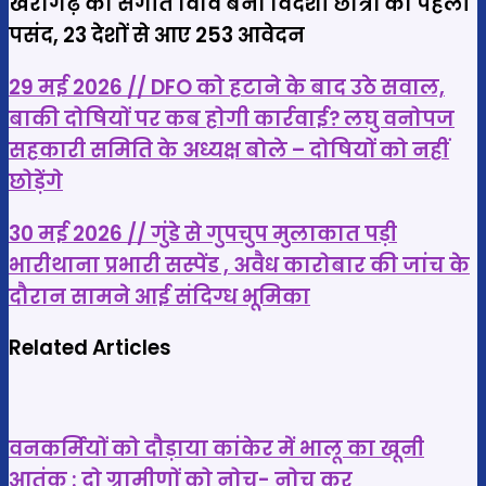
खैरागढ़ का संगीत विवि बना विदेशी छात्रों की पहली
पसंद, 23 देशों से आए 253 आवेदन
29
29 मई 2026 // DFO को हटाने के बाद उठे सवाल,
मई
बाकी दोषियों पर कब होगी कार्रवाई? लघु वनोपज
2026
सहकारी समिति के अध्यक्ष बोले – दोषियों को नहीं
//
छोड़ेंगे
DFO
को
30
30 मई 2026 // गुंडे से गुपचुप मुलाकात पड़ी
हटाने
मई
भारीथाना प्रभारी सस्पेंड , अवैध कारोबार की जांच के
के
2026
दौरान सामने आई संदिग्ध भूमिका
बाद
//
उठे
गुंडे
Related Articles
सवाल,
से
बाकी
गुपचुप
दोषियों
मुलाकात
वनकर्मियों को दौड़ाया कांकेर में भालू का खूनी
पर
पड़ी
आतंक : दो ग्रामीणों को नोच- नोच कर
कब
भारीथाना