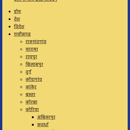
होम
देश
विदेश
छत्तीसगढ
राजनांदगांव
चारामा
रायपुर
बिलासपुर
दुर्ग
कोंडागांव
कांकेर
बस्तर
कोरबा
कोरिया
अंबिकापुर
कवर्धा