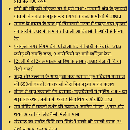
प्रति प्रश्न 100 रुपए
लोहे की खिड़की तोड़कर घर में घुसे हाथी : मरवाही क्षेत्र के कुम्हारी
गांव में किचन तक पहुंचकर खा गया चावल, ग्रामीणों में दहशत
समाज के दबाव के बाद हुई गिरफ्तारी पटना में पकड़ा गया दुष्कर्म
का आरोपी : घर में काम करने वाली आदिवासी किशोरी से किया
रेप
पंचकूला नगर निगम बैंक घोटाला: ED की बड़ी कार्रवाई, 131.13
करोड़ की संपत्ति जब्त, 9 आरोपियों पर मनी लॉन्ड्रिंग केस
दिल्ली में 3 दिन झमाझम बारिश के आसार, IMD ने जारी किया
येलो अलर्ट
श्रद्धा और उल्लास के साथ हुआ भव्य स्वागत गुरु रविदास महाराज
की 650वीं जयंती : वाराणसी से राजिम पहुंचा पावन कलश
जंगल से बड़ा नक्सली डंप बरामद : गढ़चिरौली में पुलिस-CRPF का
बड़ा ऑपरेशन, जमीन में छिपाए 14 हथियार और IED जब्त
राम मंदिर में बदली दर्शन की व्यवस्था: जानिए मंगला, श्रृंगार और
शयन आरती के लिए कैसे मिलेगा पास
खैरागढ़ का संगीत विवि बना विदेशी छात्रों की पहली पसंद, 23
देशों से आए 253 आवेदन