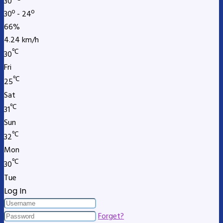
30
30º - 24º
66%
4.24 km/h
℃
30
Fri
℃
25
Sat
℃
31
Sun
℃
32
Mon
℃
30
Tue
Log In
Forget?