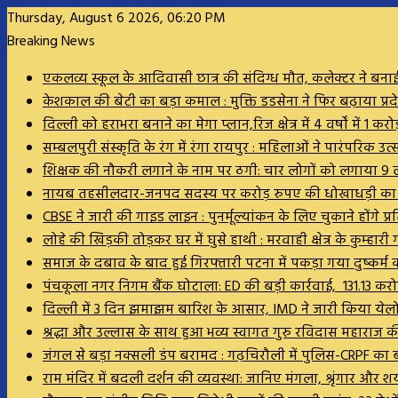
Thursday, August 6 2026, 06:20 PM
Breaking News
एकलव्य स्कूल के आदिवासी छात्र की संदिग्ध मौत, कलेक्टर ने बनाई 
केशकाल की बेटी का बड़ा कमाल : मुक्ति डडसेना ने फिर बढ़ाया प्रदेश
दिल्ली को हराभरा बनाने का मेगा प्लान,रिज क्षेत्र में 4 वर्षों में 1 कर
सम्बलपुरी संस्कृति के रंग में रंगा रायपुर : महिलाओं ने पारंपरिक
शिक्षक की नौकरी लगाने के नाम पर ठगी: चार लोगों को लगाया 9 ल
नायब तहसीलदार-जनपद सदस्य पर करोड़ रुपए की धोखाधड़ी का आरोप,
CBSE ने जारी की गाइड लाइन : पुनर्मूल्यांकन के लिए चुकाने होंगे प्रत
लोहे की खिड़की तोड़कर घर में घुसे हाथी : मरवाही क्षेत्र के कुम्ह
समाज के दबाव के बाद हुई गिरफ्तारी पटना में पकड़ा गया दुष्कर्
पंचकूला नगर निगम बैंक घोटाला: ED की बड़ी कार्रवाई, 131.13 करोड़
दिल्ली में 3 दिन झमाझम बारिश के आसार, IMD ने जारी किया येलो
श्रद्धा और उल्लास के साथ हुआ भव्य स्वागत गुरु रविदास महाराज 
जंगल से बड़ा नक्सली डंप बरामद : गढ़चिरौली में पुलिस-CRPF का
राम मंदिर में बदली दर्शन की व्यवस्था: जानिए मंगला, श्रृंगार औ