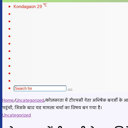
skin
℃
Kondagaon
29
Facebook
X
LinkedIn
YouTube
Instagram
Telegram
WhatsApp
telegram
Sidebar
Switch
skin
Search
for
Home
/
Uncategorized
/
कोलकाता में टीएमसी नेता अभिषेक बनर्जी के आ
पहुंची, जिसके बाद यह मामला चर्चा का विषय बन गया है।
Uncategorized