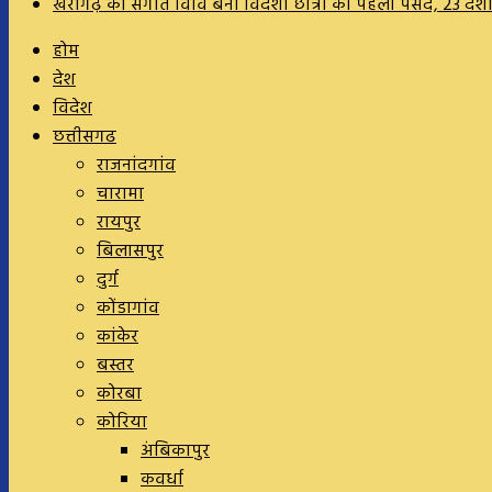
खैरागढ़ का संगीत विवि बना विदेशी छात्रों की पहली पसंद, 23 दे
होम
देश
विदेश
छत्तीसगढ
राजनांदगांव
चारामा
रायपुर
बिलासपुर
दुर्ग
कोंडागांव
कांकेर
बस्तर
कोरबा
कोरिया
अंबिकापुर
कवर्धा