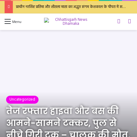
प्राचीन नरसिंह प्रतिमा और शीतला माता का अद्भुत संगम केशकाल के पीपरा में सदियों पुरानी आस्था : स्वयंभू जोड़ा शिवलिंग
Switch 
Se
Menu
Uncategorized
तेज रफ्तार हाइवा और बस की
आमने-सामने टक्कर, पुल से
नीचे गिरी ट्रक – चालक की मौत,