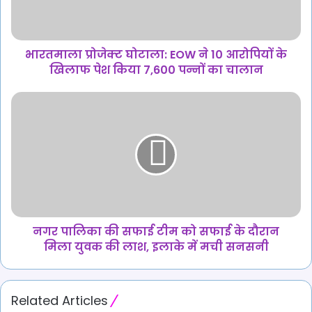
आरोपियों
के
खिलाफ
पेश
भारतमाला प्रोजेक्ट घोटाला: EOW ने 10 आरोपियों के
किया
खिलाफ पेश किया 7,600 पन्नों का चालान
7,600
पन्नों
नगर
का
पालिका
चालान
की
सफाई
टीम
को
सफाई
के
दौरान
मिला
नगर पालिका की सफाई टीम को सफाई के दौरान
युवक
मिला युवक की लाश, इलाके में मची सनसनी
की
लाश,
इलाके
Related Articles
में