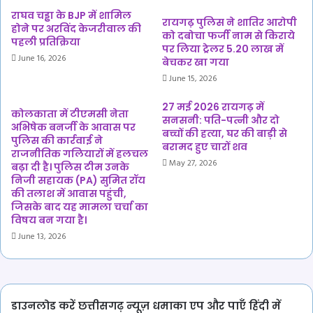
मची
राघव चड्ढा के BJP में शामिल
सनसनी
रायगढ़ पुलिस ने शातिर आरोपी
होने पर अरविंद केजरीवाल की
को दबोचा फर्जी नाम से किराये
पहली प्रतिक्रिया
पर लिया ट्रेलर 5.20 लाख में
June 16, 2026
बेचकर खा गया
June 15, 2026
27 मई 2026 रायगढ़ में
कोलकाता में टीएमसी नेता
सनसनी: पति-पत्नी और दो
अभिषेक बनर्जी के आवास पर
बच्चों की हत्या, घर की बाड़ी से
पुलिस की कार्रवाई ने
बरामद हुए चारों शव
राजनीतिक गलियारों में हलचल
May 27, 2026
बढ़ा दी है। पुलिस टीम उनके
निजी सहायक (PA) सुमित रॉय
की तलाश में आवास पहुंची,
जिसके बाद यह मामला चर्चा का
विषय बन गया है।
June 13, 2026
डाउनलोड करें छत्तीसगढ़ न्यूज़ धमाका एप और पाएँ हिंदी में