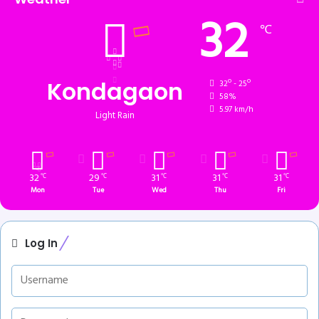
32
℃
Kondagaon
32º - 25º
58%
5.97 km/h
Light Rain
32
29
31
31
31
℃
℃
℃
℃
℃
Mon
Tue
Wed
Thu
Fri
Log In