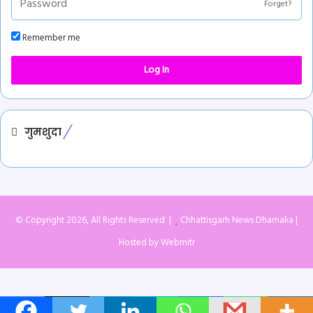
Forget?
Remember me
Log In
गुमशुदा
© Copyright 2026, All Rights Reserved |
Chhattisgarh News Dhamaka
|
Hosted by
Webmitr