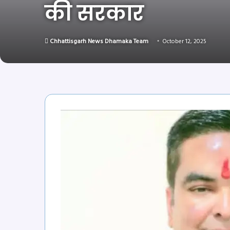
की सरकार
Chhattisgarh News Dhamaka Team
October 12, 2025