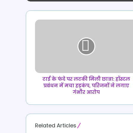
कांग्रेस बोली- माहौल बि
की हो रही कोशिश
टाई
के
फंदे
पर
लटकी
मिली
छात्रा:
हॉस्टल
प्रबंधन
में
टाई के फंदे पर लटकी मिली छात्रा: हॉस्टल
मचा
प्रबंधन में मचा हड़कंप, परिजनों ने लगाए
हड़कंप,
गंभीर आरोप
परिजनों
ने
लगाए
गंभीर
आरोप
Related Articles