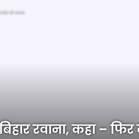
 एनडीए की सरकार
बिहार रवाना, कहा – फिर