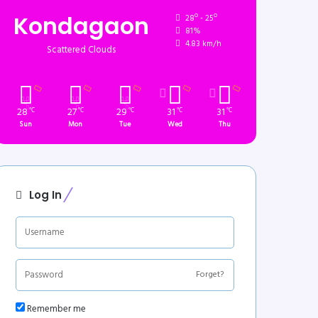
Kondagaon
28º - 25º
81%
4.83 km/h
Scattered Clouds
28
27
29
31
31
℃
℃
℃
℃
℃
Sun
Mon
Tue
Wed
Thu
Log In
Forget?
Remember me