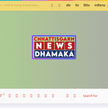
सरगुजा में घूम रही लुटेरी दुल्हन : एमपी के छतरपुर में लाखों लेकर की शादी, चार दिन बाद गहने-पैसे लेकर भाग निकली
होम
देश
विदेश
छत्तीसगढ
Facebook
X
LinkedIn
YouTube
Instagram
Telegram
WhatsApp
℃
7
telegram
Sidebar
Switch skin