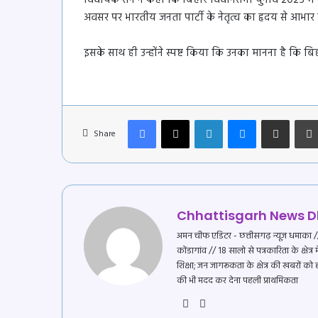
विधायक सेन ने कहा कि बिहार विधानसभा चुनाव 2025 में पार्ट
अवसर पर भारतीय जनता पार्टी के नेतृत्व का हृदय से आभार 
इसके साथ ही उन्होंने स्पष्ट किया कि उनका मानना है कि ब
Facebook
X
LinkedIn
Messenger
Share via Email
Share
Chhattisgarh News
अमन चीफ एडिटर - छत्तीसगढ़ न्यूज़ धमाका // प
कोंडागांव // 18 सालो से पत्रकारिता के क्षेत्
शिक्षा; जन जागरूकता के क्षेत्र की खबरों को
की भी मदद कर देना पहली प्राथमिकता
Website
YouTube