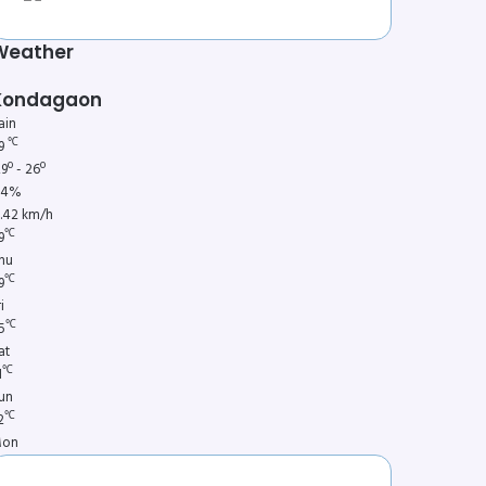
Weather
Kondagaon
ain
℃
9
9º - 26º
74%
3.42 km/h
℃
9
hu
℃
9
i
℃
5
at
℃
1
un
℃
2
on