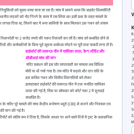
युक्तियों को मुख्य वजह माना जा रहा है। जांच में सामने आया कि प्राइवेट सिक्योरिटी
ही स्थानीय लड़कों को नोट गिनने के काम में रख लिया था। इसी प्रथा के तहत मामले के
री पर लगवा दिया था, जिसने बाद में अन्य साथियों के साथ मिलकर इस गबन को अंजाम
R
देही पर 2 करोड़ रुपये की नकद रिकवरी कर ली है। जांच को प्रभावित होने से
2
ं और कर्मचारियों के बिना पूर्व सूचना अयोध्या छोड़ने पर पूरी तरह पाबंदी लगा दी है।
2
हाईकोर्ट की लखनऊ पीठ में याचिका दायर, कैग ऑडिट और
सीबीआई जांच की मांग
मंदिर प्रबंधन की इस घोर लापरवाही का मामला अब विधिक
2
मोर्चे पर भी गर्मा गया है। राम मंदिर में चढ़ावे और दान राशि के
T
इस कथित गबन और वित्तीय विसंगतियों को लेकर
2
इलाहाबाद हाईकोर्ट की लखनऊ पीठ में एक जनहित याचिका
Fr
2
दायर की गई है, जिस पर सोमवार को कोर्ट नंबर 2 में सुनवाई
S
संभावित है।
3
 जरिए पूरे मामले की जांच केंद्रीय अन्वेषण ब्यूरो (CBI) से कराने और नियंत्रक एवं
S
 की मांग की गई है।
3
पोर्ट को अंतिम रूप दे दिया है, जिसके आधार पर आने वाले दिनों में ट्रस्ट के प्रशासनिक
M