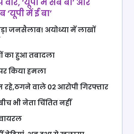
ैप वॉर, ‘यूपी में सब बा’ और
 ‘यूपी में ई बा’
मड़ा जनसैलाब! अयोध्या में लाखों
ी
ों का हुआ तबादला
रों पर किया हमला
ूम रहे,ठगने वाले 02 आरोपी गिरफ्तार
 बीच भी नेता चिंतित नहीं
आ वायरल