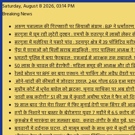
Saturday, August 8 2026, 03:14 PM
Breaking News
अरुण पन्नालाल की गिरफ्तारी पर सियासी संग्राम : BJP ने धर्मांतर
सरगुजा में घूम रही लुटेरी दुल्हन : एमपी के छतरपुर में लाखों ले
सरगुजा में मलेरिया ने पसारे पांव : उदयपुर क्षेत्र में 39 पॉजिटि
पेंड्रा में छात्राओं को मिलीं खराब साइकिलें : नगर पालिका अध्यक्
धमतरी पुलिस में बड़ा फेरबदल : एसआई से आरक्षक तक तबादले, ए
50 लाख के चावल की हेराफेरी : महिला समूह की अध्यक्ष और दो
रेलवे स्टेशन पर RPF का बड़ा एक्शन: नो पार्किंग और अवैध वेंडरों 
सोने-चांदी की कीमतों में जोरदार उछाल, 24K गोल्ड ₹659 हुआ महं
सुप्रीम कोर्ट से भूपेश बघेल को झटका, चुनाव याचिका पर अब होग
‘शादी कब करोगी?’ 51 की उम्र में कुंवारी अमीषा पटेल ने फैन को
19 साल बाद ‘तेरा मेरा रिश्ता’ में फिर सुनाई देगी पाक सिंगर की 
ठगों के निशाने पर बस्तर के बेरोजगार युवा! 7 महीने में 6.5 करोड़
कुरुक्षेत्र में मारकंडा का जलस्तर बढ़ा: कठवा-तंगौर के खेत डू
बड़वानी में दर्दनाक घटना, दो मासूम बच्चों के साथ कुएं में कूदी म