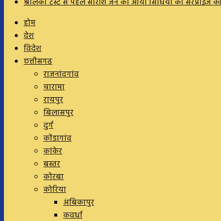
श्रीलंका टेस्ट से पहले सारांश जैन को आया सिंधिया का सरप्राइज कॉल, 
होम
देश
विदेश
छत्तीसगढ
राजनांदगांव
चारामा
रायपुर
बिलासपुर
दुर्ग
कोंडागांव
कांकेर
बस्तर
कोरबा
कोरिया
अंबिकापुर
कवर्धा