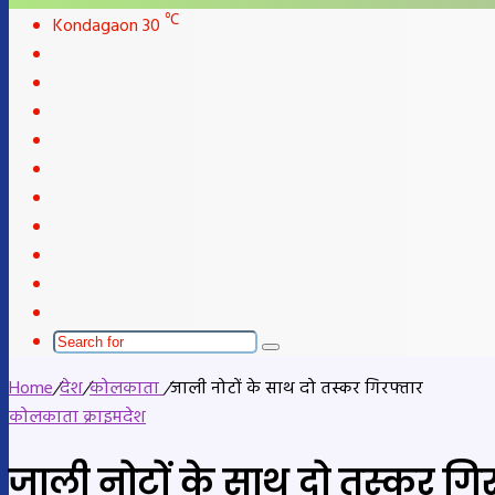
skin
℃
Kondagaon
30
Facebook
X
LinkedIn
YouTube
Instagram
Telegram
WhatsApp
telegram
Sidebar
Switch
skin
Search
for
Home
/
देश
/
कोलकाता
/
जाली नोटों के साथ दो तस्कर गिरफ्तार
कोलकाता
क्राइम
देश
जाली नोटों के साथ दो तस्कर गि