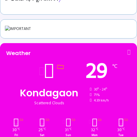
Weather
29
℃
Kondagaon
30º - 24º
71%
4.39 km/h
Scattered Clouds
30
25
31
32
30
℃
℃
℃
℃
℃
Fri
Sat
Sun
Mon
Tue