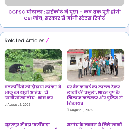
तक
पूरी
CGPSC घोटाला : हाईकोर्ट ने पूछा – कब तक पूरी होगी
होगी
CBI जांच, सरकार से मांगी स्टेटस रिपोर्ट
CBI
जांच,
सरकार
Related Articles
से
मांगी
स्टेटस
रिपोर्ट
वनकर्मियों को दौड़ाया कांकेर में
घर बैठे कमाई का लालच देकर
भालू का खूनी आतंक : दो
लाखों की वसूली, भारत ग्रुप के
ग्रामीणों को नोच- नोच कर
खिलाफ कलेक्टर और पुलिस से
शिकायत
August 5, 2026
August 5, 2026
सूरजपुर में बड़ा फर्जीवाड़ा
सरपंच के मकान से मिले लाखों