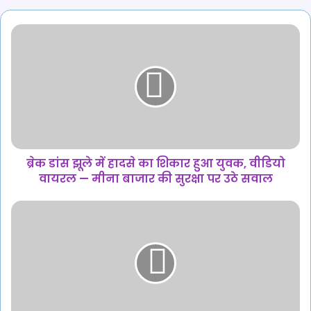
ब्रेक
डांस
झूले
में
हादसे
का
शिकार
हुआ
युवक,
वीडियो
ब्रेक डांस झूले में हादसे का शिकार हुआ युवक, वीडियो
वायरल
वायरल — मीना बाजार की सुरक्षा पर उठे सवाल
—
मीना
CGPSC
बाजार
घोटाला
की
:
सुरक्षा
हाईकोर्ट
पर
ने
उठे
पूछा
सवाल
–
कब