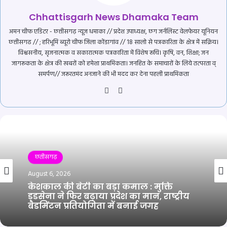
Chhattisgarh News Dhamaka Team
अमन चीफ एडिटर - छत्तीसगढ़ न्यूज़ धमाका // प्रदेश उपाध्यक्ष, छग जर्नलिस्ट वेलफेयर यूनियन
छत्तीसगढ // ; हरिभूमि ब्यूरो चीफ जिला कोंडागांव // 18 सालो से पत्रकारिता के क्षेत्र में सक्रिय।
विश्वसनीय, सृजनात्मक व सकारात्मक पत्रकारिता में विशेष रूचि। कृषि, वन, शिक्षा; जन
जागरूकता के क्षेत्र की खबरों को हमेशा प्राथमिकता। जनहित के समाचारों के लिये तत्परता व्
समर्पण// जरूरतमंद अनजाने की भी मदद कर देना पहली प्राथमिकता
Website
YouTube
छतीसगढ़
August 6, 2026
केशकाल की बेटी का बड़ा कमाल : मुक्ति
डडसेना ने फिर बढ़ाया प्रदेश का मान, राष्ट्रीय
बैडमिंटन प्रतियोगिता में बनाई जगह