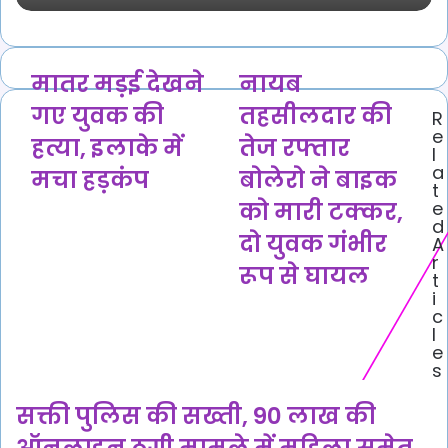
मातर
नायब
मातर मड़ई देखने
नायब
मड़ई
तहसीलदार
गए युवक की
तहसीलदार की
R
देखने
की
e
गए
तेज
हत्या, इलाके में
तेज रफ्तार
l
युवक
रफ्तार
a
मचा हड़कंप
बोलेरो ने बाइक
की
बोलेरो
t
हत्या,
ने
को मारी टक्कर,
e
इलाके
बाइक
d
दो युवक गंभीर
A
में
को
r
मचा
मारी
रूप से घायल
t
हड़कंप
टक्कर,
i
दो
c
युवक
l
गंभीर
e
s
रूप
से
सक्ती पुलिस की सख्ती, 90 लाख की
घायल