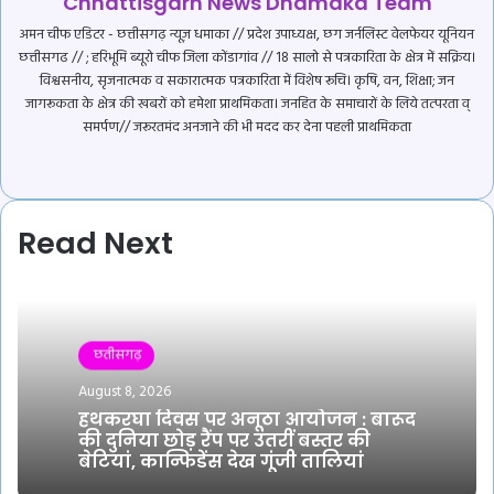
Chhattisgarh News Dhamaka Team
अमन चीफ एडिटर - छत्तीसगढ़ न्यूज़ धमाका // प्रदेश उपाध्यक्ष, छग जर्नलिस्ट वेलफेयर यूनियन
छत्तीसगढ // ; हरिभूमि ब्यूरो चीफ जिला कोंडागांव // 18 सालो से पत्रकारिता के क्षेत्र में सक्रिय।
विश्वसनीय, सृजनात्मक व सकारात्मक पत्रकारिता में विशेष रूचि। कृषि, वन, शिक्षा; जन
जागरूकता के क्षेत्र की खबरों को हमेशा प्राथमिकता। जनहित के समाचारों के लिये तत्परता व्
समर्पण// जरूरतमंद अनजाने की भी मदद कर देना पहली प्राथमिकता
Website
YouTube
Read Next
छतीसगढ़
August 8, 2026
हथकरघा दिवस पर अनूठा आयोजन : बारूद
की दुनिया छोड़ रैंप पर उतरीं बस्तर की
बेटियां, कान्फिडेंस देख गूंजी तालियां