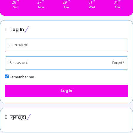
28
27
29
31
31
℃
℃
℃
℃
℃
Sun
Mon
Tue
Wed
Thu
Log In
Forget?
Remember me
Log In
गुमशुदा