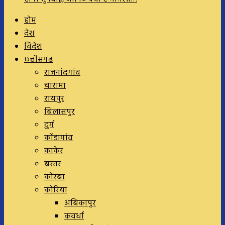
होम
देश
विदेश
छत्तीसगढ
राजनांदगांव
चारामा
रायपुर
बिलासपुर
दुर्ग
कोंडागांव
कांकेर
बस्तर
कोरबा
कोरिया
अंबिकापुर
कवर्धा