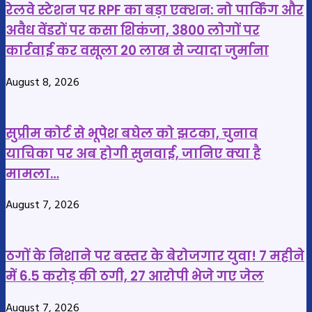
रेलवे स्टेशन पर RPF का बड़ा एक्शन: नो पार्किंग और
भी
आने
अवैध वेंडरों पर कसा शिकंजा, 3800 लोगों पर
की,
से
कार्रवाई कर वसूला 20 लाख से ज्यादा जुर्माना
आरोपी
मासूम
पर
बच्ची
August 8, 2026
मामला
की
दर्ज
मौत,
गांव
सुप्रीम कोर्ट से भूपेश बघेल को झटका, चुनाव
में
याचिका पर अब होगी सुनवाई, जानिए क्या है
मातम
मामला…
August 7, 2026
ठगों के निशाने पर बस्तर के बेरोजगार युवा! 7 महीने
में 6.5 करोड़ की ठगी, 27 आरोपी भेजे गए जेल
August 7, 2026