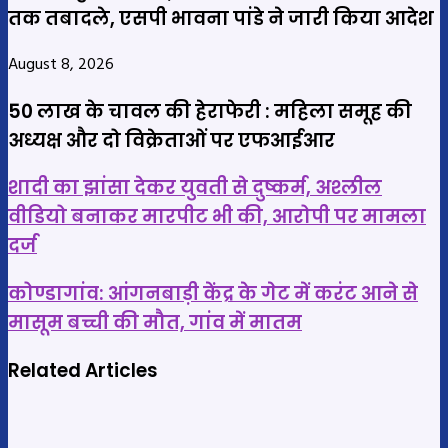
तक तबादले, एसपी भावना पांडे ने जारी किया आदेश
August 8, 2026
50 लाख के चावल की हेराफेरी : महिला समूह की
अध्यक्ष और दो विक्रेताओं पर एफआईआर
शादी
शादी का झांसा देकर युवती से दुष्कर्म, अश्लील
का
वीडियो बनाकर मारपीट भी की, आरोपी पर मामला
झांसा
दर्ज
देकर
युवती
कोण्डागांव:
कोण्डागांव: आंगनबाड़ी केंद्र के गेट में करंट आने से
से
आंगनबाड़ी
मासूम बच्ची की मौत, गांव में मातम
दुष्कर्म,
केंद्र
अश्लील
के
Related Articles
वीडियो
गेट
बनाकर
में
मारपीट
करंट