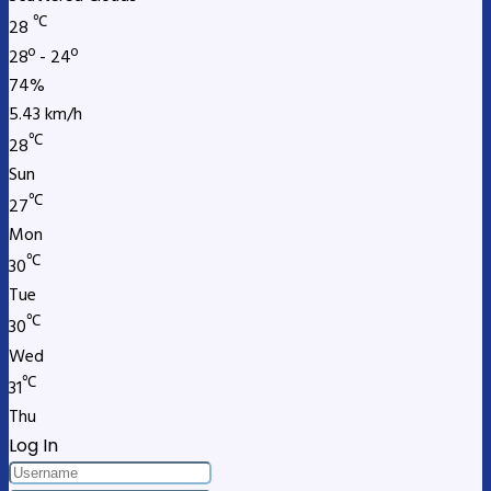
℃
28
28º - 24º
74%
5.43 km/h
℃
28
Sun
℃
27
Mon
℃
30
Tue
℃
30
Wed
℃
31
Thu
Log In