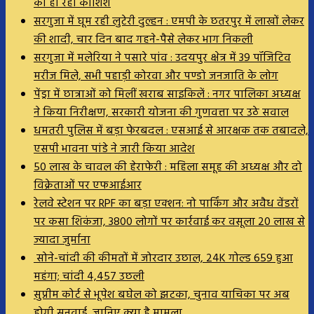
की हो रही कोशिश
सरगुजा में घूम रही लुटेरी दुल्हन : एमपी के छतरपुर में लाखों लेकर
की शादी, चार दिन बाद गहने-पैसे लेकर भाग निकली
सरगुजा में मलेरिया ने पसारे पांव : उदयपुर क्षेत्र में 39 पॉजिटिव
मरीज मिले, सभी पहाड़ी कोरवा और पण्डो जनजाति के लोग
पेंड्रा में छात्राओं को मिलीं खराब साइकिलें : नगर पालिका अध्यक्ष
ने किया निरीक्षण, सरकारी योजना की गुणवत्ता पर उठे सवाल
धमतरी पुलिस में बड़ा फेरबदल : एसआई से आरक्षक तक तबादले,
एसपी भावना पांडे ने जारी किया आदेश
50 लाख के चावल की हेराफेरी : महिला समूह की अध्यक्ष और दो
विक्रेताओं पर एफआईआर
रेलवे स्टेशन पर RPF का बड़ा एक्शन: नो पार्किंग और अवैध वेंडरों
पर कसा शिकंजा, 3800 लोगों पर कार्रवाई कर वसूला 20 लाख से
ज्यादा जुर्माना
सोने-चांदी की कीमतों में जोरदार उछाल, 24K गोल्ड ₹659 हुआ
महंगा; चांदी ₹4,457 उछली
सुप्रीम कोर्ट से भूपेश बघेल को झटका, चुनाव याचिका पर अब
होगी सुनवाई, जानिए क्या है मामला…