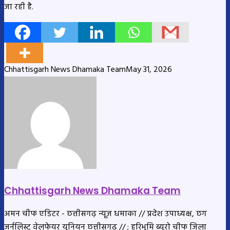
जा रही है.
Chhattisgarh News Dhamaka Team
May 31, 2026
Chhattisgarh News Dhamaka Team
अमन चीफ एडिटर - छत्तीसगढ़ न्यूज़ धमाका // प्रदेश उपाध्यक्ष, छग
जर्नलिस्ट वेलफेयर यूनियन छत्तीसगढ // ; हरिभूमि ब्यूरो चीफ जिला