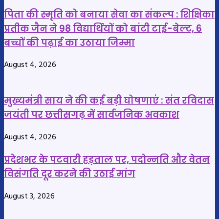
को
और
पिता की स्मृति को बनाया सेवा का संकल्प : शिक्षिका
मिलेगा
तेज
प्रतीक जैन ने 98 विद्यार्थियों को बांटी टाई-बेल्ट, 6
बढ़ावा
आंधी
बच्चों की पढ़ाई का उठाया जिम्मा
क्युकी
बनी
नैनो
जानलेवा,
August 4, 2026
यूरिया
दो
और
अलग-
नैनो
अलग
मुख्यमंत्री साय ने की कई बड़ी घोषणाएं : संत रविदास
डीएपी
हादसों
जयंती पर छत्तीसगढ़ में सार्वजनिक अवकाश
से
में
खेती
महिला
August 4, 2026
में
और
बचत
दो
प्रदेशभर के पटवारी हड़ताल पर, पदोन्नति और वेतन
साल
विसंगति दूर करने की उठाई मांग
की
मासूम
August 3, 2026
की