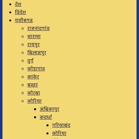
देश
विदेश
छत्तीसगढ
राजनांदगांव
चारामा
रायपुर
बिलासपुर
दुर्ग
कोंडागांव
कांकेर
बस्तर
कोरबा
कोरिया
अंबिकापुर
कवर्धा
गरियाबंद
कोरिया