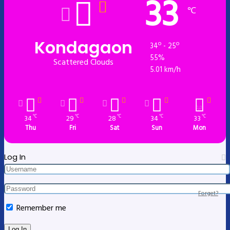
33
℃
Kondagaon
34º - 25º
55%
Scattered Clouds
5.01 km/h
34
29
28
34
33
℃
℃
℃
℃
℃
Thu
Fri
Sat
Sun
Mon
Log In
Forget?
Remember me
Log In