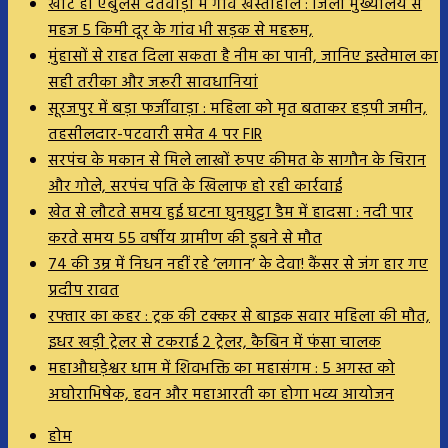
खाट ही एंबुलेंस दंतेवाड़ा में गांव खस्ताहाल : जिला मुख्यालय से
महज 5 किमी दूर के गांव भी सड़क से महरूम,
मुंहासों से राहत दिला सकता है नीम का पानी, जानिए इस्तेमाल का
सही तरीका और जरूरी सावधानियां
सूरजपुर में बड़ा फर्जीवाड़ा : महिला को मृत बताकर हड़पी जमीन,
तहसीलदार-पटवारी समेत 4 पर FIR
सरपंच के मकान से मिले लाखों रुपए कीमत के सागौन के चिरान
और गोले, सरपंच पति के खिलाफ हो रही कार्रवाई
खेत से लौटते समय हुई घटना घुनघुट्टा डैम में हादसा : नदी पार
करते समय 55 वर्षीय ग्रामीण की डूबने से मौत
74 की उम्र में निधन नहीं रहे ‘लगान’ के देवा! कैंसर से जंग हार गए
प्रदीप रावत
रफ्तार का कहर : ट्रक की टक्कर से बाइक सवार महिला की मौत,
इधर खड़ी ट्रेलर से टकराई 2 ट्रेलर, कैबिन में फंसा चालक
महाऔघड़ेश्वर धाम में शिवभक्ति का महासंगम : 5 अगस्त को
अघोराभिषेक, हवन और महाआरती का होगा भव्य आयोजन
होम