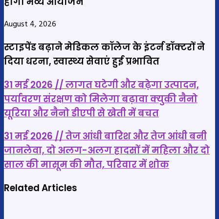
होगा भव्य आयोजन
August 4, 2026
स्टाइपेंड बढ़ाने मेडिकल कॉलेज के इंटर्न डॉक्टरों ने
दिया धरना, स्वास्थ्य सेवाएं हुई प्रभावित
31
31 मई 2026 // लागत घटेगी और बढ़ेगा उत्पादन,
मई
पर्यावरण संरक्षण को मिलेगा बढ़ावा क्युकी नैनो
2026
यूरिया और नैनो डीएपी से खेती में बचत
//
लागत
31
31 मई 2026 // तेज आंधी बारिश और तेज आंधी बनी
घटेगी
मई
जानलेवा, दो अलग-अलग हादसों में महिला और दो
और
2026
साल की मासूम की मौत, परिवार में शोक
बढ़ेगा
//
उत्पादन,
तेज
Related Articles
पर्यावरण
आंधी
संरक्षण
बारिश