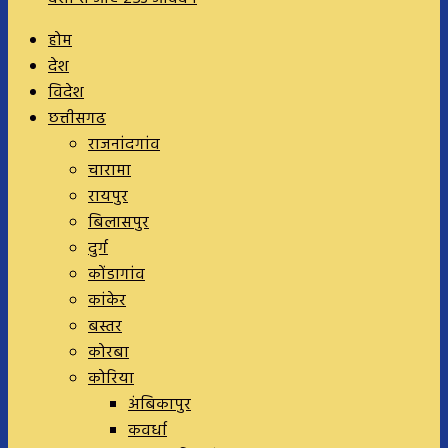
होम
देश
विदेश
छत्तीसगढ
राजनांदगांव
चारामा
रायपुर
बिलासपुर
दुर्ग
कोंडागांव
कांकेर
बस्तर
कोरबा
कोरिया
अंबिकापुर
कवर्धा