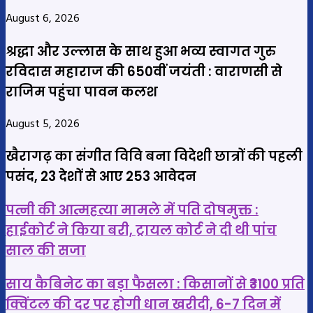
August 6, 2026
श्रद्धा और उल्लास के साथ हुआ भव्य स्वागत गुरु
रविदास महाराज की 650वीं जयंती : वाराणसी से
राजिम पहुंचा पावन कलश
August 5, 2026
खैरागढ़ का संगीत विवि बना विदेशी छात्रों की पहली
पसंद, 23 देशों से आए 253 आवेदन
पत्नी
पत्नी की आत्महत्या मामले में पति दोषमुक्त :
की
हाईकोर्ट ने किया बरी, ट्रायल कोर्ट ने दी थी पांच
आत्महत्या
साल की सजा
मामले
में
साय
साय कैबिनेट का बड़ा फैसला : किसानों से ₹3100 प्रति
पति
कैबिनेट
क्विंटल की दर पर होगी धान खरीदी, 6-7 दिन में