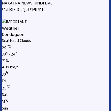
NAXATRA NEWS HINDI LIVE
छत्तीसगढ़ न्यूज़ धमाका
Weather
Kondagaon
Scattered Clouds
℃
29
30º - 24º
71%
4.39 km/h
℃
30
Fri
℃
25
Sat
℃
31
Sun