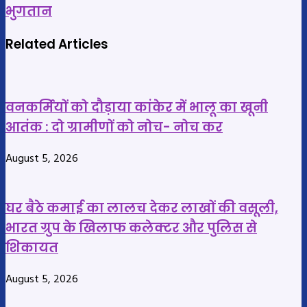
दोषमुक्त
का
भुगतान
:
बड़ा
हाईकोर्ट
फैसला
Related Articles
ने
:
किया
किसानों
बरी,
से
वनकर्मियों को दौड़ाया कांकेर में भालू का खूनी
ट्रायल
₹3100
आतंक : दो ग्रामीणों को नोच- नोच कर
कोर्ट
प्रति
ने
क्विंटल
August 5, 2026
दी
की
थी
दर
पांच
पर
घर बैठे कमाई का लालच देकर लाखों की वसूली,
साल
होगी
भारत ग्रुप के खिलाफ कलेक्टर और पुलिस से
की
धान
शिकायत
सजा
खरीदी,
6-
August 5, 2026
7