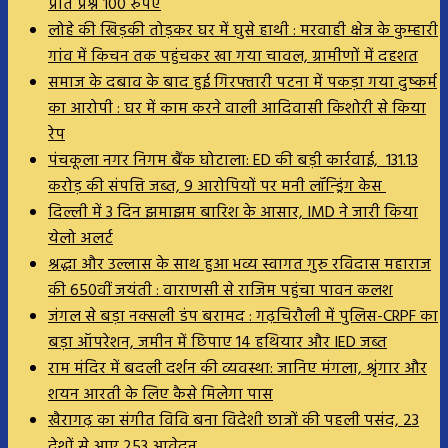
प्रति प्रश्न 100 रुपए
लोहे की खिड़की तोड़कर घर में घुसे हाथी : मरवाही क्षेत्र के कुम्हारी
गांव में किचन तक पहुंचकर खा गया चावल, ग्रामीणों में दहशत
समाज के दबाव के बाद हुई गिरफ्तारी पटना में पकड़ा गया दुष्कर्म
का आरोपी : घर में काम करने वाली आदिवासी किशोरी से किया
रेप
पंचकूला नगर निगम बैंक घोटाला: ED की बड़ी कार्रवाई, 131.13
करोड़ की संपत्ति जब्त, 9 आरोपियों पर मनी लॉन्ड्रिंग केस
दिल्ली में 3 दिन झमाझम बारिश के आसार, IMD ने जारी किया
येलो अलर्ट
श्रद्धा और उल्लास के साथ हुआ भव्य स्वागत गुरु रविदास महाराज
की 650वीं जयंती : वाराणसी से राजिम पहुंचा पावन कलश
जंगल से बड़ा नक्सली डंप बरामद : गढ़चिरौली में पुलिस-CRPF का
बड़ा ऑपरेशन, जमीन में छिपाए 14 हथियार और IED जब्त
राम मंदिर में बदली दर्शन की व्यवस्था: जानिए मंगला, श्रृंगार और
शयन आरती के लिए कैसे मिलेगा पास
खैरागढ़ का संगीत विवि बना विदेशी छात्रों की पहली पसंद, 23
देशों से आए 253 आवेदन