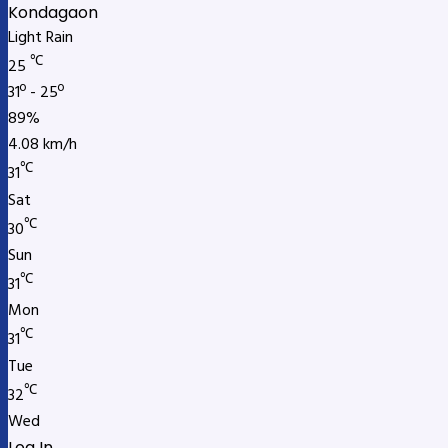
Kondagaon
Light Rain
℃
25
31º - 25º
89%
4.08 km/h
℃
31
Sat
℃
30
Sun
℃
31
Mon
℃
31
Tue
℃
32
Wed
Log In