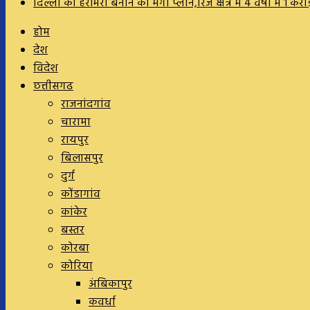
दिल्ली को हराभरा बनाने का मेगा प्लान,रिज क्षेत्र में 4 वर्षों में 1 कर
होम
देश
विदेश
छत्तीसगढ
राजनांदगांव
चारामा
रायपुर
बिलासपुर
दुर्ग
कोंडागांव
कांकेर
बस्तर
कोरबा
कोरिया
अंबिकापुर
कवर्धा