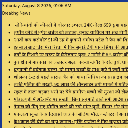
Saturday, August 8 2026, 01:06 AM
Breaking News
सोने-चांदी की कीमतों में जोरदार उछाल, 24K गोल्ड ₹659 हुआ महं
सुप्रीम कोर्ट से भूपेश बघेल को झटका, चुनाव याचिका पर अब होग
‘शादी कब करोगी?’ 51 की उम्र में कुंवारी अमीषा पटेल ने फैन को
19 साल बाद ‘तेरा मेरा रिश्ता’ में फिर सुनाई देगी पाक सिंगर की 
ठगों के निशाने पर बस्तर के बेरोजगार युवा! 7 महीने में 6.5 करोड़
कुरुक्षेत्र में मारकंडा का जलस्तर बढ़ा: कठवा-तंगौर के खेत डू
बड़वानी में दर्दनाक घटना, दो मासूम बच्चों के साथ कुएं में कूदी म
श्रीलंका टेस्ट से पहले सारांश जैन को आया सिंधिया का सरप्राइज कॉल, 
सक्ती पुलिस की सख्ती, 90 लाख की ऑनलाइन ठगी मामले में महि
स्कूल में ताला जड़कर धरने पर बैठे ग्रामीण: बच्चों की सुरक्षा को 
पीडब्ल्यूडी में अटैचमेंट पर सख्ती : बिना अनुमति वाले सभी आदेश र
नेपाल को हिंदू राष्ट्र घोषित करने की उठी मांग! यूपी, बिहार और बं
एकलव्य स्कूल के आदिवासी छात्र की संदिग्ध मौत, कलेक्टर ने बनाई 
केशकाल की बेटी का बड़ा कमाल : मुक्ति डडसेना ने फिर बढ़ाया प्रदेश