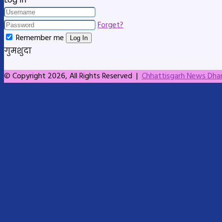
Forget?
Remember me
Log In
गुमशुदा
© Copyright 2026, All Rights Reserved |
Chhattisgarh News Dh
Back
to
top
button