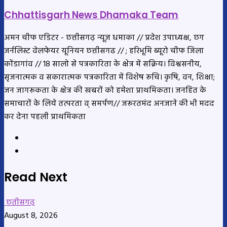
Chhattisgarh News Dhamaka Team
अमन चीफ एडिटर - छत्तीसगढ़ न्यूज़ धमाका // प्रदेश उपाध्यक्ष, छग
जर्नलिस्ट वेलफेयर यूनियन छत्तीसगढ // ; हरिभूमि ब्यूरो चीफ जिला
कोंडागांव // 18 सालो से पत्रकारिता के क्षेत्र में सक्रिय। विश्वसनीय,
सृजनात्मक व सकारात्मक पत्रकारिता में विशेष रूचि। कृषि, वन, शिक्षा;
जन जागरूकता के क्षेत्र की खबरों को हमेशा प्राथमिकता। जनहित के
समाचारों के लिये तत्परता व् समर्पण// जरूरतमंद अनजाने की भी मदद
कर देना पहली प्राथमिकता
Website
YouTube
Read Next
छतीसगढ़
August 8, 2026