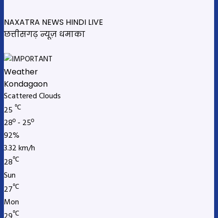
NAXATRA NEWS HINDI LIVE
छत्तीसगढ़ न्यूज़ धमाका
Weather
Kondagaon
Scattered Clouds
℃
25
28º - 25º
92%
3.32 km/h
℃
28
Sun
℃
27
Mon
℃
29