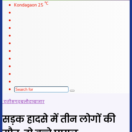
℃
Kondagaon
25
Facebook
X
LinkedIn
YouTube
Instagram
Telegram
WhatsApp
telegram
Sidebar
Switch
skin
Search
for
छतीसगढ़
बलौदाबाजार
सड़क हादसे में तीन लोगों की