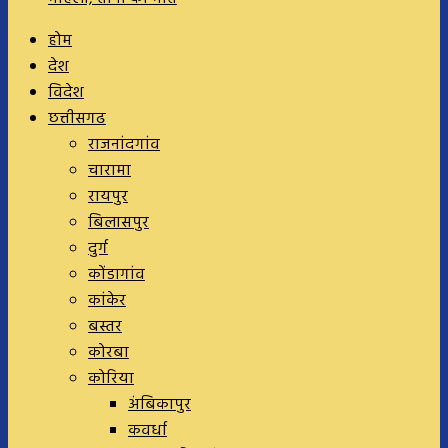
होम
देश
विदेश
छत्तीसगढ
राजनांदगांव
चारामा
रायपुर
बिलासपुर
दुर्ग
कोंडागांव
कांकेर
बस्तर
कोरबा
कोरिया
अंबिकापुर
कवर्धा