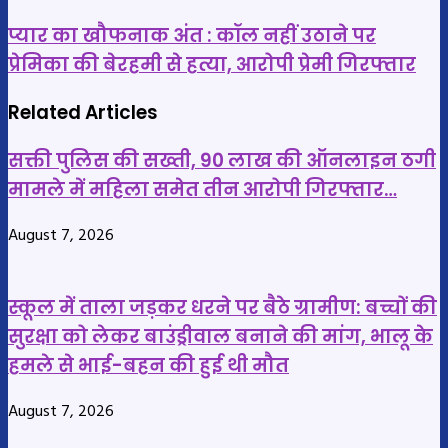
नाबालिग
ने
प्यार
प्यार का खौफनाक अंत : कॉल नहीं उठाने पर
बच्ची
का
प्रेमिका की बेरहमी से हत्या, आरोपी प्रेमी गिरफ्तार
को
खौफनाक
दिया
अंत
Related Articles
जन्म,
:
सक्ती पुलिस की सख्ती, 90 लाख की ऑनलाइन ठगी
लगातार
कॉल
संबंध
मामले में महिला समेत तीन आरोपी गिरफ्तार…
नहीं
बनाने
उठाने
August 7, 2026
वाला
पर
नगर
प्रेमिका
निगम
की
स्कूल में ताला जड़कर धरने पर बैठे ग्रामीण: बच्चों की
का
बेरहमी
सुरक्षा को लेकर बाउंड्रीवाल बनाने की मांग, भालू के
कर्मचारी
से
हमले से भाई-बहन की हुई थी मौत
गिरफ्तार
हत्या,
आरोपी
August 7, 2026
प्रेमी