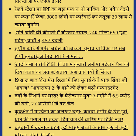
विक्रेताओं पर एफआईआर
रेलवे स्टेशन पर RPF का बड़ा एक्शन: नो पार्किंग और अवैध वेंडरों
पर कसा शिकंजा, 3800 लोगों पर कार्रवाई कर वसूला 20 लाख से
ज्यादा जुर्माना
सोने-चांदी की कीमतों में जोरदार उछाल, 24K गोल्ड ₹659 हुआ
महंगा; चांदी ₹4,457 उछली
सुप्रीम कोर्ट से भूपेश बघेल को झटका, चुनाव याचिका पर अब
होगी सुनवाई, जानिए क्या है मामला…
‘शादी कब करोगी?’ 51 की उम्र में कुंवारी अमीषा पटेल ने फैन को
दिया गजब का जवाब; बताया अब तक क्यों हैं सिंगल
19 साल बाद ‘तेरा मेरा रिश्ता’ में फिर सुनाई देगी पाक सिंगर की
आवाज? ‘आवारापन 2’ के गाने को लेकर बढ़ी एक्साइटमेंट
ठगों के निशाने पर बस्तर के बेरोजगार युवा! 7 महीने में 6.5 करोड़
की ठगी, 27 आरोपी भेजे गए जेल
कुरुक्षेत्र में मारकंडा का जलस्तर बढ़ा: कठवा-तंगौर के खेत डूबे,
धान की फसल पर संकट, हिमाचल की बारिश पर टिकी नजर
बड़वानी में दर्दनाक घटना, दो मासूम बच्चों के साथ कुएं में कूदी
महिला, तीनों की मौत