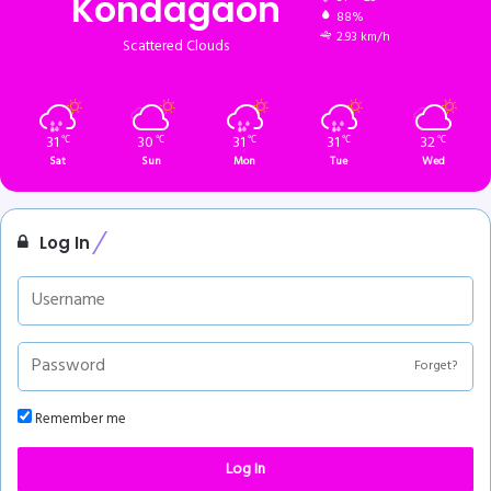
Kondagaon
88%
2.93 km/h
Scattered Clouds
31
30
31
31
32
℃
℃
℃
℃
℃
Sat
Sun
Mon
Tue
Wed
Log In
Forget?
Remember me
Log In