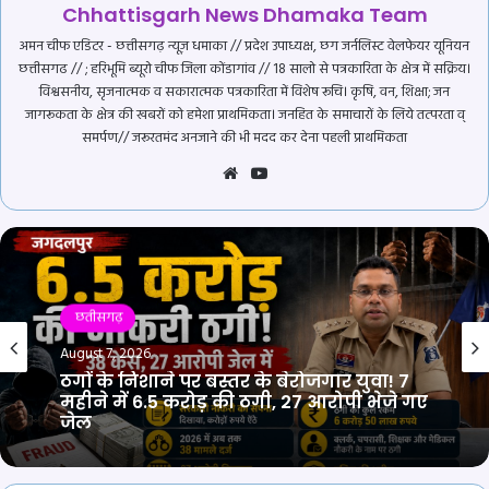
Chhattisgarh News Dhamaka Team
अमन चीफ एडिटर - छत्तीसगढ़ न्यूज़ धमाका // प्रदेश उपाध्यक्ष, छग जर्नलिस्ट वेलफेयर यूनियन
छत्तीसगढ // ; हरिभूमि ब्यूरो चीफ जिला कोंडागांव // 18 सालो से पत्रकारिता के क्षेत्र में सक्रिय।
विश्वसनीय, सृजनात्मक व सकारात्मक पत्रकारिता में विशेष रूचि। कृषि, वन, शिक्षा; जन
जागरूकता के क्षेत्र की खबरों को हमेशा प्राथमिकता। जनहित के समाचारों के लिये तत्परता व्
समर्पण// जरूरतमंद अनजाने की भी मदद कर देना पहली प्राथमिकता
Website
YouTube
छतीसगढ़
August 7, 2026
छतीसगढ़
ठगों के निशाने पर बस्तर के बेरोजगार युवा! 7
August 7, 2026
महीने में 6.5 करोड़ की ठगी, 27 आरोपी भेजे गए
जेल