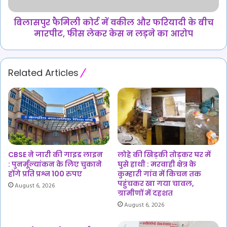
के
बीच
मारपीट,
बिलासपुर फैमिली कोर्ट में वकील और फरियादी के बीच
फीस
मारपीट, फीस लेकर केस न लड़ने का आरोप
लेकर
केस
न
Related Articles
लड़ने
का
आरोप
CBSE ने जारी की गाइड लाइन
लोहे की खिड़की तोड़कर घर में
: पुनर्मूल्यांकन के लिए चुकाने
घुसे हाथी : मरवाही क्षेत्र के
होंगे प्रति प्रश्न 100 रुपए
कुम्हारी गांव में किचन तक
पहुंचकर खा गया चावल,
August 6, 2026
ग्रामीणों में दहशत
August 6, 2026