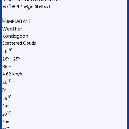
छत्तीसगढ़ न्यूज़ धमाका
Weather
Kondagaon
Scattered Clouds
℃
26
26º - 25º
88%
4.62 km/h
℃
26
Fri
℃
29
Sat
℃
30
Sun
℃