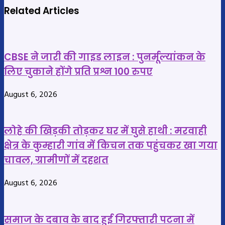
में
लिप्त
Related Articles
सिलसिलेवार
दो
चोरी
महिलाएं
करने
गिरफ्तार,
CBSE ने जारी की गाइड लाइन : पुनर्मूल्यांकन के
वाले
ग्रामीणों
लिए चुकाने होंगे प्रति प्रश्न 100 रुपए
6
की
आरोपी
शिकायत
August 6, 2026
गिरफ़्तार,
पर
30
पुलिस
लाख
ने
लोहे की खिड़की तोड़कर घर में घुसे हाथी : मरवाही
से
की
क्षेत्र के कुम्हारी गांव में किचन तक पहुंचकर खा गया
ज़्यादा
कार्रवाई
चावल, ग्रामीणों में दहशत
के
जेवरात
August 6, 2026
जब्त
समाज के दबाव के बाद हुई गिरफ्तारी पटना में