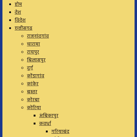
होम
देश
विदेश
छत्तीसगढ
राजनांदगांव
चारामा
रायपुर
बिलासपुर
दुर्ग
कोंडागांव
कांकेर
बस्तर
कोरबा
कोरिया
अंबिकापुर
कवर्धा
गरियाबंद