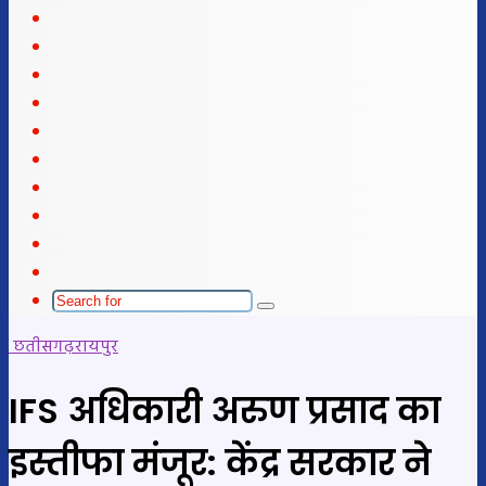
Facebook
X
LinkedIn
YouTube
Instagram
Telegram
WhatsApp
telegram
Sidebar
Switch
skin
Search
for
छतीसगढ़
रायपुर
IFS अधिकारी अरुण प्रसाद का
इस्तीफा मंजूर: केंद्र सरकार ने