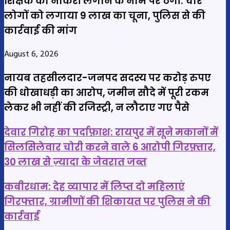
शिक्षक की नौकरी लगाने के नाम पर ठगी: चार
लोगों को लगाया 9 लाख का चूना, पुलिस से की
कार्रवाई की मांग
August 6, 2026
नायब तहसीलदार-जनपद सदस्य पर करोड़ रुपए
की धोखाधड़ी का आरोप, जमीन सौदे में पूरी रकम
लेकर भी नहीं की रजिस्ट्री, न लौटाए गए पैसे
देवार
देवार गिरोह का पर्दाफ़ाश: रायपुर में सूने मकानों में
गिरोह
सिलसिलेवार चोरी करने वाले 6 आरोपी गिरफ़्तार,
का
30 लाख से ज़्यादा के जेवरात जब्त
पर्दाफ़ाश:
रायपुर
कबीरधाम:
कबीरधाम: देह व्यापार में लिप्त दो महिलाएं
में
देह
गिरफ्तार, ग्रामीणों की शिकायत पर पुलिस ने की
सूने
व्यापार
कार्रवाई
मकानों
में