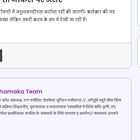
्यालयों में अनुशासनहीनता बर्दाश्त नहीं की जाएगी। कलेक्टर की यह
सख्त लेकिन जरूरी कदम के रूप में देखी जा रही है।
CBSE ने जारी की गाइड लाइन
: पुनर्मूल्यांकन के लिए चुकाने होंगे प्रति
प्रश्न 100 रुपए
Print
लोहे की खिड़की तोड़कर घर में घुसे हाथी
: मरवाही क्षेत्र के कुम्हारी गांव में किचन तक
पहुंचकर खा गया चावल, ग्रामीणों में दहशत
समाज के दबाव के बाद हुई गिरफ्तारी पटना
में पकड़ा गया दुष्कर्म का आरोपी : घर में
 Dhamaka Team
काम करने वाली आदिवासी किशोरी से
किया रेप
्रदेश उपाध्यक्ष, छग जर्नलिस्ट वेलफेयर यूनियन छत्तीसगढ // ; हरिभूमि ब्यूरो चीफ जिला
र में सक्रिय। विश्वसनीय, सृजनात्मक व सकारात्मक पत्रकारिता में विशेष रूचि। कृषि, वन,
श्रद्धा और उल्लास के साथ हुआ भव्य स्वागत
 हमेशा प्राथमिकता। जनहित के समाचारों के लिये तत्परता व् समर्पण// जरूरतमंद अनजाने
गुरु रविदास महाराज की 650वीं जयंती
: वाराणसी से राजिम पहुंचा पावन कलश
खैरागढ़ का संगीत विवि बना विदेशी छात्रों