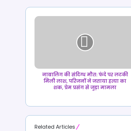
दिवस
नाबालिग
की
संदिग्ध
मौत:
फंदे
पर
लटकी
मिली
लाश,
परिजनों
नाबालिग की संदिग्ध मौत: फंदे पर लटकी
ने
मिली लाश, परिजनों ने जताया हत्या का
जताया
शक, प्रेम प्रसंग से जुड़ा मामला
हत्या
का
शक,
प्रेम
प्रसंग
से
Related Articles
जुड़ा