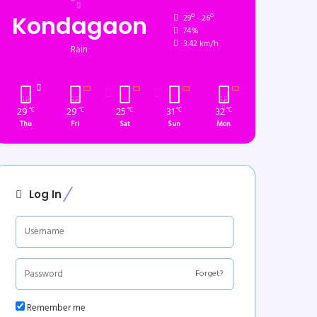
Kondagaon
29º - 26º
74%
3.42 km/h
Rain
29
29
25
31
32
℃
℃
℃
℃
℃
Thu
Fri
Sat
Sun
Mon
Log In
Forget?
Remember me