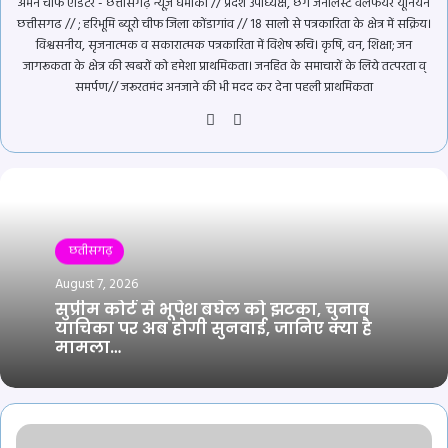
अमन चीफ एडिटर - छत्तीसगढ़ न्यूज़ धमाका // प्रदेश उपाध्यक्ष, छग जर्नलिस्ट वेलफेयर यूनियन
छत्तीसगढ // ; हरिभूमि ब्यूरो चीफ जिला कोंडागांव // 18 सालो से पत्रकारिता के क्षेत्र में सक्रिय।
विश्वसनीय, सृजनात्मक व सकारात्मक पत्रकारिता में विशेष रूचि। कृषि, वन, शिक्षा; जन
जागरूकता के क्षेत्र की खबरों को हमेशा प्राथमिकता। जनहित के समाचारों के लिये तत्परता व्
समर्पण// जरूरतमंद अनजाने की भी मदद कर देना पहली प्राथमिकता
Website
YouTube
छतीसगढ़
August 7, 2026
सुप्रीम कोर्ट से भूपेश बघेल को झटका, चुनाव
याचिका पर अब होगी सुनवाई, जानिए क्या है
मामला…
रात