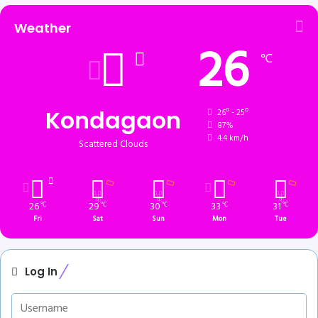
Weather
26
℃
Kondagaon
26º - 25º
87%
4.4 km/h
Scattered Clouds
26
29
30
33
31
℃
℃
℃
℃
℃
Fri
Sat
Sun
Mon
Tue
Log In