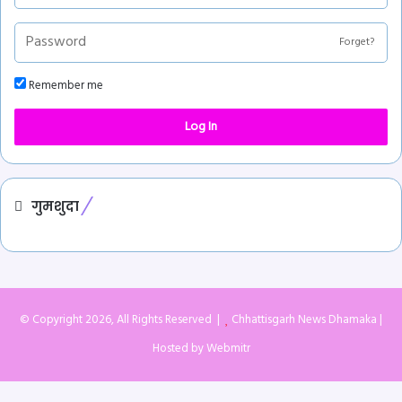
Forget?
Remember me
Log In
गुमशुदा
© Copyright 2026, All Rights Reserved |
Chhattisgarh News Dhamaka
|
Hosted by
Webmitr