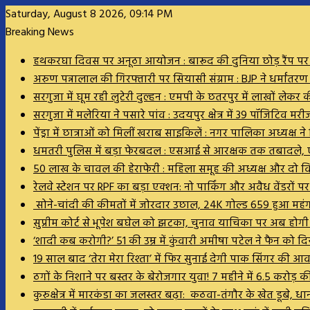
Saturday, August 8 2026, 09:14 PM
Breaking News
हथकरघा दिवस पर अनूठा आयोजन : बारूद की दुनिया छोड़ रैंप पर उतर
अरुण पन्नालाल की गिरफ्तारी पर सियासी संग्राम : BJP ने धर्मांतर
सरगुजा में घूम रही लुटेरी दुल्हन : एमपी के छतरपुर में लाखों ले
सरगुजा में मलेरिया ने पसारे पांव : उदयपुर क्षेत्र में 39 पॉजिटि
पेंड्रा में छात्राओं को मिलीं खराब साइकिलें : नगर पालिका अध्यक्
धमतरी पुलिस में बड़ा फेरबदल : एसआई से आरक्षक तक तबादले, ए
50 लाख के चावल की हेराफेरी : महिला समूह की अध्यक्ष और दो
रेलवे स्टेशन पर RPF का बड़ा एक्शन: नो पार्किंग और अवैध वेंडरों 
सोने-चांदी की कीमतों में जोरदार उछाल, 24K गोल्ड ₹659 हुआ महं
सुप्रीम कोर्ट से भूपेश बघेल को झटका, चुनाव याचिका पर अब होग
‘शादी कब करोगी?’ 51 की उम्र में कुंवारी अमीषा पटेल ने फैन को
19 साल बाद ‘तेरा मेरा रिश्ता’ में फिर सुनाई देगी पाक सिंगर की 
ठगों के निशाने पर बस्तर के बेरोजगार युवा! 7 महीने में 6.5 करोड़
कुरुक्षेत्र में मारकंडा का जलस्तर बढ़ा: कठवा-तंगौर के खेत डू