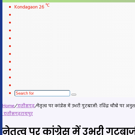
skin
℃
Kondagaon
26
Facebook
X
LinkedIn
YouTube
Instagram
Telegram
WhatsApp
telegram
Sidebar
Switch
skin
Search
for
Home
/
छतीसगढ़
/
नेतृत्व पर कांग्रेस में उभरी गुटबाजी: रविंद्र चौबे पर 
छतीसगढ़
रायपुर
नेतृत्व पर कांग्रेस में उभरी गुटब