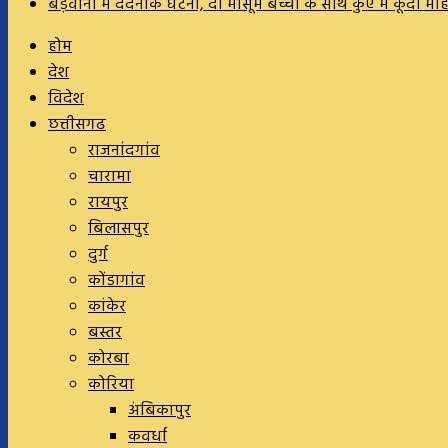
बड़वानी में दर्दनाक घटना, दो मासूम बच्चों के साथ कुएं में कूदी म
होम
देश
विदेश
छत्तीसगढ
राजनांदगांव
चारामा
रायपुर
बिलासपुर
दुर्ग
कोंडागांव
कांकेर
बस्तर
कोरबा
कोरिया
अंबिकापुर
कवर्धा