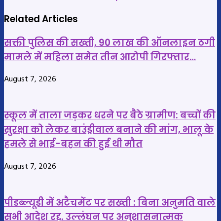
की
हादसा:
हत्या
नदी
Related Articles
की
पार
साजिश,
सक्ती पुलिस की सख्ती, 90 लाख की ऑनलाइन ठगी
करते
1
समय
मामले में महिला समेत तीन आरोपी गिरफ्तार…
लाख
पलटी
August 7, 2026
की
डोंगी,
सुपारी
एक
में
युवक
स्कूल में ताला जड़कर धरने पर बैठे ग्रामीण: बच्चों की
करवाई
लापता,
सुरक्षा को लेकर बाउंड्रीवाल बनाने की मांग, भालू के
वारदात,
दूसरा
हमले से भाई-बहन की हुई थी मौत
चार
चट्टानों
आरोपी
में
August 7, 2026
गिरफ्तार
फंसा
|
बारिश
पीडब्ल्यूडी में अटैचमेंट पर सख्ती : बिना अनुमति वाले
से
सभी आदेश रद्द, उल्लंघन पर अनुशासनात्मक