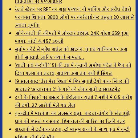
विक्रेताओं पर एफआईआर
रेलवे स्टेशन पर RPF का बड़ा एक्शन: नो पार्किंग और अवैध वेंडरों
पर कसा शिकंजा, 3800 लोगों पर कार्रवाई कर वसूला 20 लाख से
ज्यादा जुर्माना
सोने-चांदी की कीमतों में जोरदार उछाल, 24K गोल्ड ₹659 हुआ
महंगा; चांदी ₹4,457 उछली
सुप्रीम कोर्ट से भूपेश बघेल को झटका, चुनाव याचिका पर अब
होगी सुनवाई, जानिए क्या है मामला…
‘शादी कब करोगी?’ 51 की उम्र में कुंवारी अमीषा पटेल ने फैन को
दिया गजब का जवाब; बताया अब तक क्यों हैं सिंगल
19 साल बाद ‘तेरा मेरा रिश्ता’ में फिर सुनाई देगी पाक सिंगर की
आवाज? ‘आवारापन 2’ के गाने को लेकर बढ़ी एक्साइटमेंट
ठगों के निशाने पर बस्तर के बेरोजगार युवा! 7 महीने में 6.5 करोड़
की ठगी, 27 आरोपी भेजे गए जेल
कुरुक्षेत्र में मारकंडा का जलस्तर बढ़ा: कठवा-तंगौर के खेत डूबे,
धान की फसल पर संकट, हिमाचल की बारिश पर टिकी नजर
बड़वानी में दर्दनाक घटना, दो मासूम बच्चों के साथ कुएं में कूदी
महिला, तीनों की मौत