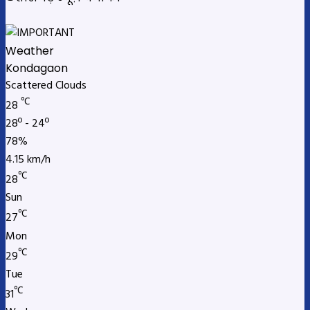
Weather
Kondagaon
Scattered Clouds
℃
28
28º - 24º
78%
4.15 km/h
℃
28
Sun
℃
27
Mon
℃
29
Tue
℃
31