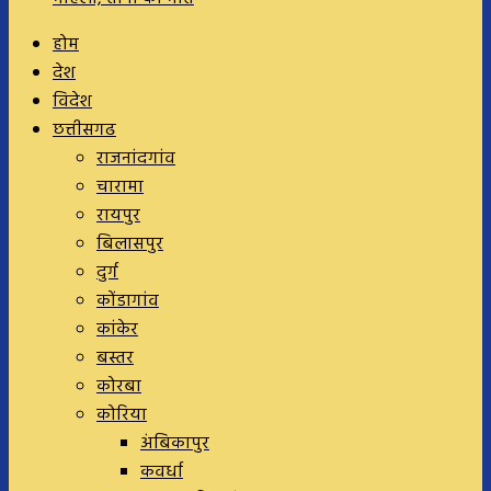
होम
देश
विदेश
छत्तीसगढ
राजनांदगांव
चारामा
रायपुर
बिलासपुर
दुर्ग
कोंडागांव
कांकेर
बस्तर
कोरबा
कोरिया
अंबिकापुर
कवर्धा