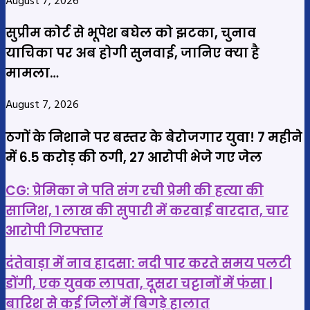
August 7, 2026
सुप्रीम कोर्ट से भूपेश बघेल को झटका, चुनाव
याचिका पर अब होगी सुनवाई, जानिए क्या है
मामला…
August 7, 2026
ठगों के निशाने पर बस्तर के बेरोजगार युवा! 7 महीने
में 6.5 करोड़ की ठगी, 27 आरोपी भेजे गए जेल
CG:
CG: प्रेमिका ने पति संग रची प्रेमी की हत्या की
प्रेमिका
साजिश, 1 लाख की सुपारी में करवाई वारदात, चार
ने
आरोपी गिरफ्तार
पति
संग
दंतेवाड़ा
दंतेवाड़ा में नाव हादसा: नदी पार करते समय पलटी
रची
में
डोंगी, एक युवक लापता, दूसरा चट्टानों में फंसा |
प्रेमी
नाव
बारिश से कई जिलों में बिगड़े हालात