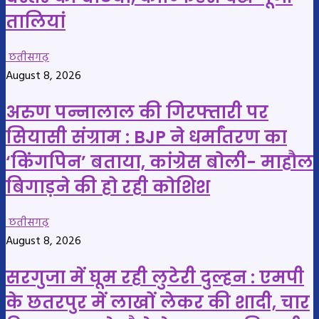
तालियां
छतीसगढ़
August 8, 2026
अरुण पन्नालाल की गिरफ्तारी पर
सियासी संग्राम : BJP ने धर्मांतरण का
‘किंगपिन’ बताया, कांग्रेस बोली- माहौल
बिगाड़ने की हो रही कोशिश
छतीसगढ़
August 8, 2026
सरगुजा में घूम रही लुटेरी दुल्हन : एमपी
के छतरपुर में लाखों लेकर की शादी, चार