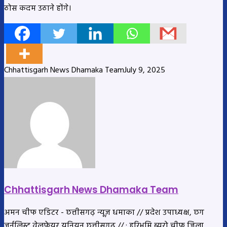
ठोस कदम उठाने होंगे।
Chhattisgarh News Dhamaka Team
July 9, 2025
Chhattisgarh News Dhamaka Team
अमन चीफ एडिटर - छत्तीसगढ़ न्यूज़ धमाका // प्रदेश उपाध्यक्ष, छग
जर्नलिस्ट वेलफेयर यूनियन छत्तीसगढ // ; हरिभूमि ब्यूरो चीफ जिला