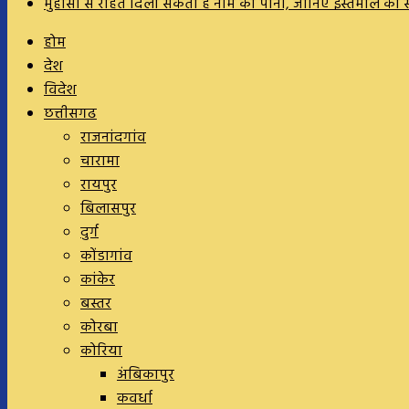
मुंहासों से राहत दिला सकता है नीम का पानी, जानिए इस्तेमाल क
होम
देश
विदेश
छत्तीसगढ
राजनांदगांव
चारामा
रायपुर
बिलासपुर
दुर्ग
कोंडागांव
कांकेर
बस्तर
कोरबा
कोरिया
अंबिकापुर
कवर्धा