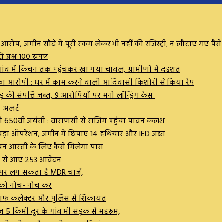
 जमीन सौदे में पूरी रकम लेकर भी नहीं की रजिस्ट्री, न लौटाए गए पैसे
ि प्रश्न 100 रुपए
ारी गांव में किचन तक पहुंचकर खा गया चावल, ग्रामीणों में दहशत
म का आरोपी : घर में काम करने वाली आदिवासी किशोरी से किया रेप
 की संपत्ति जब्त, 9 आरोपियों पर मनी लॉन्ड्रिंग केस
 अलर्ट
की 650वीं जयंती : वाराणसी से राजिम पहुंचा पावन कलश
 बड़ा ऑपरेशन, जमीन में छिपाए 14 हथियार और IED जब्त
र शयन आरती के लिए कैसे मिलेगा पास
शों से आए 253 आवेदन
न पर लग सकता है MDR चार्ज,
ों को नोच- नोच कर
िलाफ कलेक्टर और पुलिस से शिकायत
हज 5 किमी दूर के गांव भी सड़क से महरूम,