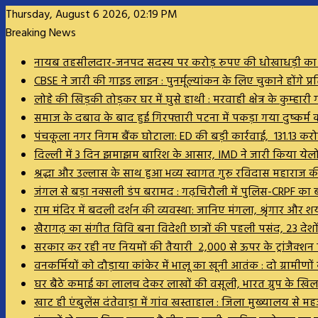
Thursday, August 6 2026, 02:19 PM
Breaking News
नायब तहसीलदार-जनपद सदस्य पर करोड़ रुपए की धोखाधड़ी का आरोप,
CBSE ने जारी की गाइड लाइन : पुनर्मूल्यांकन के लिए चुकाने होंगे प्रत
लोहे की खिड़की तोड़कर घर में घुसे हाथी : मरवाही क्षेत्र के कुम्ह
समाज के दबाव के बाद हुई गिरफ्तारी पटना में पकड़ा गया दुष्कर्
पंचकूला नगर निगम बैंक घोटाला: ED की बड़ी कार्रवाई, 131.13 करोड़
दिल्ली में 3 दिन झमाझम बारिश के आसार, IMD ने जारी किया येलो
श्रद्धा और उल्लास के साथ हुआ भव्य स्वागत गुरु रविदास महाराज 
जंगल से बड़ा नक्सली डंप बरामद : गढ़चिरौली में पुलिस-CRPF का
राम मंदिर में बदली दर्शन की व्यवस्था: जानिए मंगला, श्रृंगार औ
खैरागढ़ का संगीत विवि बना विदेशी छात्रों की पहली पसंद, 23 दे
सरकार कर रही नए नियमों की तैयारी ₹ 2,000 से ऊपर के ट्रांजैक्श
वनकर्मियों को दौड़ाया कांकेर में भालू का खूनी आतंक : दो ग्रामीण
घर बैठे कमाई का लालच देकर लाखों की वसूली, भारत ग्रुप के ख
खाट ही एंबुलेंस दंतेवाड़ा में गांव खस्ताहाल : जिला मुख्यालय से म