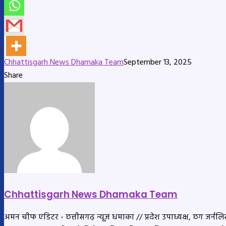
Chhattisgarh News Dhamaka Team
September 13, 2025
Share
Facebook
X
LinkedIn
Messenger
Messenger
WhatsApp
Telegram
Share
Print
via
Email
Chhattisgarh News Dhamaka Team
अमन चीफ एडिटर - छत्तीसगढ़ न्यूज़ धमाका // प्रदेश उपाध्यक्ष, छग जर्नलिस्ट