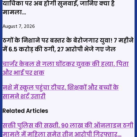
याचिका पर अब होगी सुनवाई, जानिए क्या है
मामला…
August 7, 2026
ठगों के निशाने पर बस्तर के बेरोजगार युवा! 7 महीने
में 6.5 करोड़ की ठगी, 27 आरोपी भेजे गए जेल
चार्जर
चार्जर केबल से गला घोंटकर युवक की हत्या, पिता
केबल
और भाई पर शक
से
नशे
गला
नशे में स्कूल पहुंचा टीचर, शिक्षकों और बच्चों के
में
घोंटकर
सामने शर्ट उतारी
स्कूल
युवक
पहुंचा
Related Articles
की
टीचर,
हत्या,
सक्ती पुलिस की सख्ती, 90 लाख की ऑनलाइन ठगी
शिक्षकों
पिता
मामले में महिला समेत तीन आरोपी गिरफ्तार…
और
और