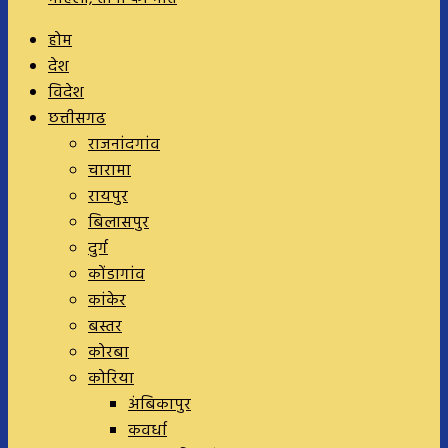
होम
देश
विदेश
छत्तीसगढ
राजनांदगांव
चारामा
रायपुर
बिलासपुर
दुर्ग
कोंडागांव
कांकेर
बस्तर
कोरबा
कोरिया
अंबिकापुर
कवर्धा