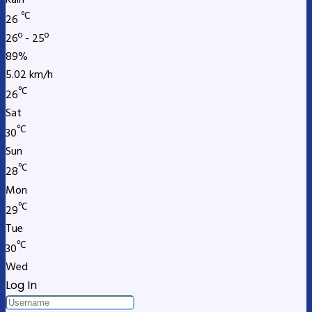
Rain
℃
26
26º - 25º
89%
5.02 km/h
℃
26
Sat
℃
30
Sun
℃
28
Mon
℃
29
Tue
℃
30
Wed
Log In