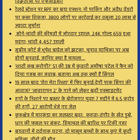
विक्रेताओं पर एफआईआर
रेलवे स्टेशन पर RPF का बड़ा एक्शन: नो पार्किंग और अवैध वेंडरों
पर कसा शिकंजा, 3800 लोगों पर कार्रवाई कर वसूला 20 लाख से
ज्यादा जुर्माना
सोने-चांदी की कीमतों में जोरदार उछाल, 24K गोल्ड ₹659 हुआ
महंगा; चांदी ₹4,457 उछली
सुप्रीम कोर्ट से भूपेश बघेल को झटका, चुनाव याचिका पर अब
होगी सुनवाई, जानिए क्या है मामला…
‘शादी कब करोगी?’ 51 की उम्र में कुंवारी अमीषा पटेल ने फैन को
दिया गजब का जवाब; बताया अब तक क्यों हैं सिंगल
19 साल बाद ‘तेरा मेरा रिश्ता’ में फिर सुनाई देगी पाक सिंगर की
आवाज? ‘आवारापन 2’ के गाने को लेकर बढ़ी एक्साइटमेंट
ठगों के निशाने पर बस्तर के बेरोजगार युवा! 7 महीने में 6.5 करोड़
की ठगी, 27 आरोपी भेजे गए जेल
कुरुक्षेत्र में मारकंडा का जलस्तर बढ़ा: कठवा-तंगौर के खेत डूबे,
धान की फसल पर संकट, हिमाचल की बारिश पर टिकी नजर
बड़वानी में दर्दनाक घटना, दो मासूम बच्चों के साथ कुएं में कूदी
महिला, तीनों की मौत