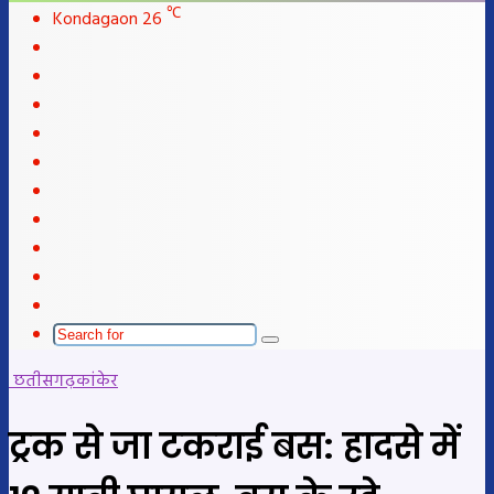
℃
Kondagaon
26
Facebook
X
LinkedIn
YouTube
Instagram
Telegram
WhatsApp
telegram
Sidebar
Switch
skin
Search
for
छतीसगढ़
कांकेर
ट्रक से जा टकराई बस: हादसे में