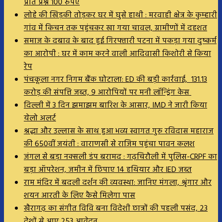
प्रति प्रश्न 100 रुपए
लोहे की खिड़की तोड़कर घर में घुसे हाथी : मरवाही क्षेत्र के कुम्हारी
गांव में किचन तक पहुंचकर खा गया चावल, ग्रामीणों में दहशत
समाज के दबाव के बाद हुई गिरफ्तारी पटना में पकड़ा गया दुष्कर्म
का आरोपी : घर में काम करने वाली आदिवासी किशोरी से किया
रेप
पंचकूला नगर निगम बैंक घोटाला: ED की बड़ी कार्रवाई, 131.13
करोड़ की संपत्ति जब्त, 9 आरोपियों पर मनी लॉन्ड्रिंग केस
दिल्ली में 3 दिन झमाझम बारिश के आसार, IMD ने जारी किया
येलो अलर्ट
श्रद्धा और उल्लास के साथ हुआ भव्य स्वागत गुरु रविदास महाराज
की 650वीं जयंती : वाराणसी से राजिम पहुंचा पावन कलश
जंगल से बड़ा नक्सली डंप बरामद : गढ़चिरौली में पुलिस-CRPF का
बड़ा ऑपरेशन, जमीन में छिपाए 14 हथियार और IED जब्त
राम मंदिर में बदली दर्शन की व्यवस्था: जानिए मंगला, श्रृंगार और
शयन आरती के लिए कैसे मिलेगा पास
खैरागढ़ का संगीत विवि बना विदेशी छात्रों की पहली पसंद, 23
देशों से आए 253 आवेदन