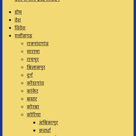
होम
देश
विदेश
छत्तीसगढ
राजनांदगांव
चारामा
रायपुर
बिलासपुर
दुर्ग
कोंडागांव
कांकेर
बस्तर
कोरबा
कोरिया
अंबिकापुर
कवर्धा