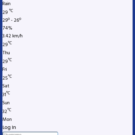
Rain
℃
29
29º - 26º
74%
3.42 km/h
℃
29
Thu
℃
29
Fri
℃
25
Sat
℃
31
Sun
℃
32
Mon
Log In