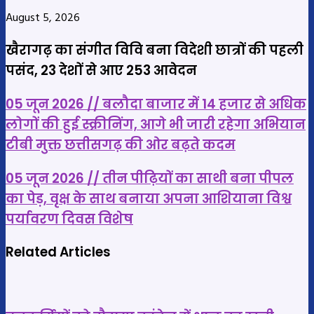
August 5, 2026
खैरागढ़ का संगीत विवि बना विदेशी छात्रों की पहली
पसंद, 23 देशों से आए 253 आवेदन
05
05 जून 2026 // बलौदा बाजार में 14 हजार से अधिक
जून
लोगों की हुई स्क्रीनिंग, आगे भी जारी रहेगा अभियान
2026
टीबी मुक्त छत्तीसगढ़ की ओर बढ़ते कदम
//
बलौदा
05
05 जून 2026 // तीन पीढ़ियों का साथी बना पीपल
बाजार
जून
का पेड़, वृक्ष के साथ बनाया अपना आशियाना विश्व
में
2026
पर्यावरण दिवस विशेष
14
//
हजार
तीन
Related Articles
से
पीढ़ियों
अधिक
का
लोगों
साथी