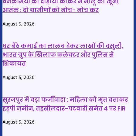
वनकर्मियों को दौड़ाया कांकेर में भालू का खूनी
की
बना
आतंक : दो ग्रामीणों को नोच- नोच कर
हुई
पीपल
स्क्रीनिंग,
का
August 5, 2026
आगे
पेड़,
भी
वृक्ष
जारी
के
घर बैठे कमाई का लालच देकर लाखों की वसूली,
रहेगा
साथ
भारत ग्रुप के खिलाफ कलेक्टर और पुलिस से
अभियान
बनाया
शिकायत
टीबी
अपना
मुक्त
आशियाना
August 5, 2026
छत्तीसगढ़
विश्व
की
पर्यावरण
ओर
दिवस
सूरजपुर में बड़ा फर्जीवाड़ा : महिला को मृत बताकर
बढ़ते
विशेष
हड़पी जमीन, तहसीलदार-पटवारी समेत 4 पर FIR
कदम
August 5, 2026