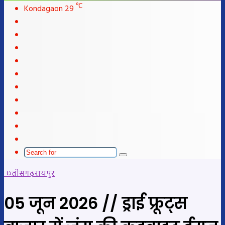
℃
Kondagaon
29
Facebook
X
LinkedIn
YouTube
Instagram
Telegram
WhatsApp
telegram
Sidebar
Switch
skin
Search
for
छतीसगढ़
रायपुर
05 जून 2026 // ड्राई फ्रूट्स