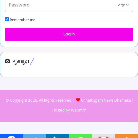
Forget?
Remember me
Log In
गुमशुदा
© Copyright 2026, All Rights Reserved |
Chhattisgarh News Dhamaka
|
Hosted by
Webmitr