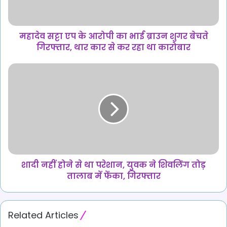
भाई
ब्राउन
शुगर
बेचते
महादेव सट्टा एप के आरोपी का भाई ब्राउन शुगर बेचते
गिरफ्तार,
गिरफ्तार, थार कार से कर रहा था कारोबार
थार
कार
शादी
से
नहीं
कर
होने
रहा
से
था
था
कारोबार
परेशान,
युवक
ने
शिवलिंग
तोड़
शादी नहीं होने से था परेशान, युवक ने शिवलिंग तोड़
तालाब
तालाब में फेंका, गिरफ्तार
में
फेंका,
गिरफ्तार
Related Articles