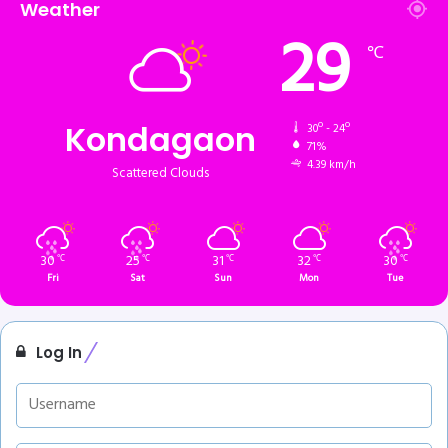
Weather
29
℃
Kondagaon
30º - 24º
71%
4.39 km/h
Scattered Clouds
30
25
31
32
30
℃
℃
℃
℃
℃
Fri
Sat
Sun
Mon
Tue
Log In