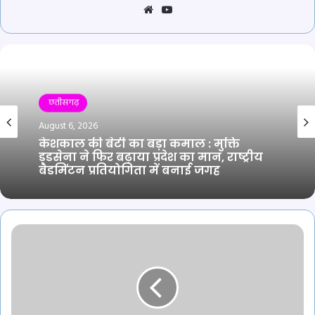
Website
YouTube
छतीसगढ़
August 6, 2026
केशकाल की बेटी का बड़ा कमाल : मुक्ति
डडसेना ने फिर बढ़ाया प्रदेश का मान, राष्ट्रीय
बैडमिंटन प्रतियोगिता में बनाई जगह
महादेव
सट्टा
एप
के
आरोपी
का