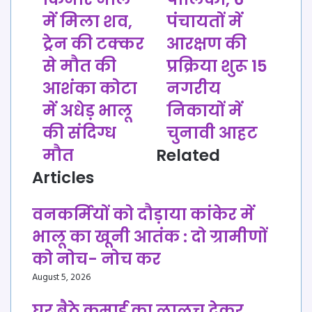
के
5
किनारे
पालिका,
में मिला शव,
पंचायतों में
नाले
6
ट्रेन की टक्कर
आरक्षण की
में
पंचायतों
मिला
में
से मौत की
प्रक्रिया शुरू 15
शव,
आरक्षण
आशंका कोटा
नगरीय
ट्रेन
की
की
प्रक्रिया
में अधेड़ भालू
निकायों में
टक्कर
शुरू
की संदिग्ध
चुनावी आहट
से
15
मौत
नगरीय
मौत
Related
की
निकायों
Articles
आशंका
में
कोटा
चुनावी
में
आहट
वनकर्मियों को दौड़ाया कांकेर में
अधेड़
भालू का खूनी आतंक : दो ग्रामीणों
भालू
की
को नोच- नोच कर
संदिग्ध
August 5, 2026
मौत
घर बैठे कमाई का लालच देकर