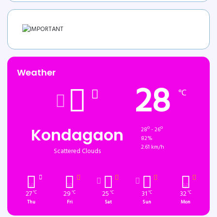
Weather
28
℃
Kondagaon
28º - 26º
82%
2.61 km/h
Scattered Clouds
27
29
25
31
32
℃
℃
℃
℃
℃
Thu
Fri
Sat
Sun
Mon