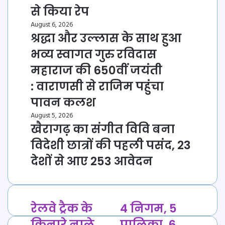
से किया रेप
August 6, 2026
श्रद्धा और उल्लास के साथ हुआ
भव्य स्वागत गुरु रविदास
महाराज की 650वीं जयंती
: वाराणसी से राजिम पहुंचा
पावन कलश
August 5, 2026
खैरागढ़ का संगीत विवि बना
विदेशी छात्रों की पहली पसंद, 23
देशों से आए 253 आवेदन
रेलवे
4
रेलवे ट्रैक के
4 निगम, 5
ट्रैक
निगम,
किनारे नाले
पालिका, 6