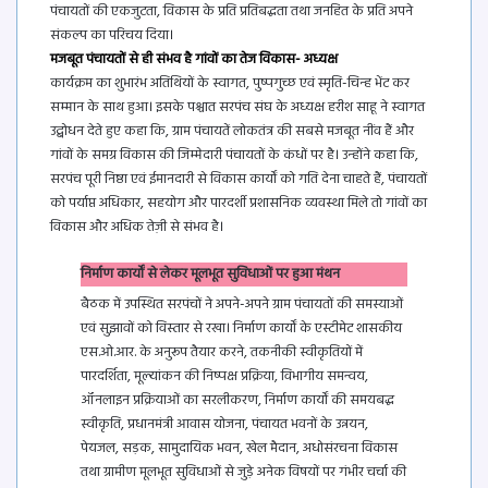
पंचायतों की एकजुटता, विकास के प्रति प्रतिबद्धता तथा जनहित के प्रति अपने
संकल्प का परिचय दिया।
मजबूत पंचायतों से ही संभव है गांवों का तेज विकास- अध्यक्ष
कार्यक्रम का शुभारंभ अतिथियों के स्वागत, पुष्पगुच्छ एवं स्मृति-चिन्ह भेंट कर
सम्मान के साथ हुआ। इसके पश्चात सरपंच संघ के अध्यक्ष हरीश साहू ने स्वागत
उद्बोधन देते हुए कहा कि, ग्राम पंचायतें लोकतंत्र की सबसे मजबूत नींव हैं और
गांवों के समग्र विकास की जिम्मेदारी पंचायतों के कंधों पर है। उन्होंने कहा कि,
सरपंच पूरी निष्ठा एवं ईमानदारी से विकास कार्यों को गति देना चाहते हैं, पंचायतों
को पर्याप्त अधिकार, सहयोग और पारदर्शी प्रशासनिक व्यवस्था मिले तो गांवों का
विकास और अधिक तेज़ी से संभव है।
निर्माण कार्यों से लेकर मूलभूत सुविधाओं पर हुआ मंथन
बैठक में उपस्थित सरपंचों ने अपने-अपने ग्राम पंचायतों की समस्याओं
एवं सुझावों को विस्तार से रखा। निर्माण कार्यों के एस्टीमेट शासकीय
एस.ओ.आर. के अनुरूप तैयार करने, तकनीकी स्वीकृतियों में
पारदर्शिता, मूल्यांकन की निष्पक्ष प्रक्रिया, विभागीय समन्वय,
ऑनलाइन प्रक्रियाओं का सरलीकरण, निर्माण कार्यों की समयबद्ध
स्वीकृति, प्रधानमंत्री आवास योजना, पंचायत भवनों के उन्नयन,
पेयजल, सड़क, सामुदायिक भवन, खेल मैदान, अधोसंरचना विकास
तथा ग्रामीण मूलभूत सुविधाओं से जुड़े अनेक विषयों पर गंभीर चर्चा की