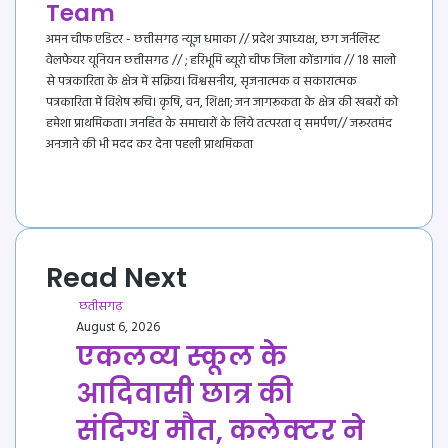
Team
अमन चीफ एडिटर - छत्तीसगढ़ न्यूज़ धमाका // प्रदेश उपाध्यक्ष, छग जर्नलिस्ट
वेलफेयर यूनियन छत्तीसगढ // ; हरिभूमि ब्यूरो चीफ जिला कोंडागांव // 18 सालो
से पत्रकारिता के क्षेत्र में सक्रिय। विश्वसनीय, सृजनात्मक व सकारात्मक
पत्रकारिता में विशेष रूचि। कृषि, वन, शिक्षा; जन जागरूकता के क्षेत्र की खबरों को
हमेशा प्राथमिकता। जनहित के समाचारों के लिये तत्परता व् समर्पण// जरूरतमंद
अनजाने की भी मदद कर देना पहली प्राथमिकता
Website
YouTube
Read Next
छतीसगढ़
August 6, 2026
एकलव्य स्कूल के
आदिवासी छात्र की
संदिग्ध मौत, कलेक्टर ने