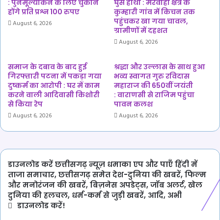
वाला
: पुनर्मूल्यांकन के लिए चुकाने
घुसे हाथी : मरवाही क्षेत्र के
है
होंगे प्रति प्रश्न 100 रुपए
कुम्हारी गांव में किचन तक
पहुंचकर खा गया चावल,
कुछ
August 6, 2026
ग्रामीणों में दहशत
बड़ा?
August 6, 2026
समाज के दबाव के बाद हुई
श्रद्धा और उल्लास के साथ हुआ
गिरफ्तारी पटना में पकड़ा गया
भव्य स्वागत गुरु रविदास
दुष्कर्म का आरोपी : घर में काम
महाराज की 650वीं जयंती
करने वाली आदिवासी किशोरी
: वाराणसी से राजिम पहुंचा
से किया रेप
पावन कलश
August 6, 2026
August 6, 2026
डाउनलोड करें छत्तीसगढ़ न्यूज़ धमाका एप और पाएँ हिंदी में
ताजा समाचार, छत्तीसगढ़ समेत देश-दुनिया की खबरें, फिल्म
और मनोरंजन की खबरें, बिज़नेस अपडेट्स, जॉब अलर्ट, खेल
दुनिया की हलचल, धर्म-कर्म से जुड़ी खबरें, आदि, अभी
डाउनलोड करें!