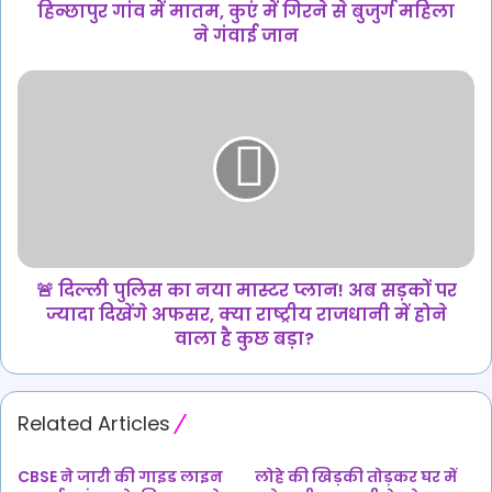
महिला
हिन्छापुर गांव में मातम, कुएं में गिरने से बुजुर्ग महिला
ने
ने गंवाई जान
गंवाई
जान
🚨
दिल्ली
पुलिस
का
नया
मास्टर
प्लान!
अब
सड़कों
पर
🚨 दिल्ली पुलिस का नया मास्टर प्लान! अब सड़कों पर
ज्यादा
ज्यादा दिखेंगे अफसर, क्या राष्ट्रीय राजधानी में होने
दिखेंगे
वाला है कुछ बड़ा?
अफसर,
क्या
राष्ट्रीय
Related Articles
राजधानी
में
होने
CBSE ने जारी की गाइड लाइन
लोहे की खिड़की तोड़कर घर में