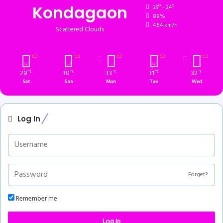
Kondagaon
29º - 24º
88%
4.54 km/h
Scattered Clouds
29
30
33
31
32
℃
℃
℃
℃
℃
Sat
Sun
Mon
Tue
Wed
Log In
Forget?
Remember me
Log In