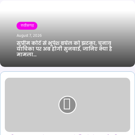
छतीसगढ़
August 7, 2026
सुप्रीम कोर्ट से भूपेश बघेल को झटका, चुनाव
याचिका पर अब होगी सुनवाई, जानिए क्या है
मामला…
हिन्छापुर
गांव
में
मातम,
कुएं
में
गिरने
से
बुजुर्ग