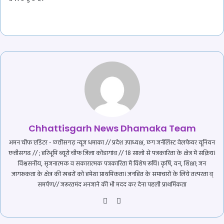
Chhattisgarh News Dhamaka Team
अमन चीफ एडिटर - छत्तीसगढ़ न्यूज़ धमाका // प्रदेश उपाध्यक्ष, छग जर्नलिस्ट वेलफेयर यूनियन
छत्तीसगढ // ; हरिभूमि ब्यूरो चीफ जिला कोंडागांव // 18 सालो से पत्रकारिता के क्षेत्र में सक्रिय।
विश्वसनीय, सृजनात्मक व सकारात्मक पत्रकारिता में विशेष रूचि। कृषि, वन, शिक्षा; जन
जागरूकता के क्षेत्र की खबरों को हमेशा प्राथमिकता। जनहित के समाचारों के लिये तत्परता व्
समर्पण// जरूरतमंद अनजाने की भी मदद कर देना पहली प्राथमिकता
Website
YouTube