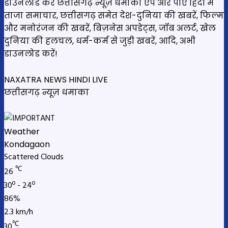
डाउनलोड करें छत्तीसगढ़ न्यूज़ धमाका एप और पाएँ हिंदी में
ताजा समाचार, छत्तीसगढ़ समेत देश-दुनिया की खबरें, फिल्म
और मनोरंजन की खबरें, बिज़नेस अपडेट्स, जॉब अलर्ट, खेल
दुनिया की हलचल, धर्म-कर्म से जुड़ी खबरें, आदि, अभी
डाउनलोड करें!
NAXATRA NEWS HINDI LIVE
छत्तीसगढ़ न्यूज़ धमाका
Weather
Kondagaon
Scattered Clouds
℃
26
30º - 24º
86%
2.3 km/h
℃
30