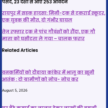
पसंद, 23 देशों से आए 253 आवेदन
रायपुर
रायपुर में सड़क हादसा: मिनी-ट्रक से टकराई स्कूटर,
में
एक युवक की मौत, दो गंभीर घायल
सड़क
तेज
हादसा:
तेज रफ्तार ट्रक ने पांच गौवंशों को रौंदा, एक गौ
रफ्तार
मिनी-
माता को घसीटता ले गया – चालक फरार
ट्रक
ट्रक
ने
Related Articles
से
पांच
टकराई
गौवंशों
स्कूटर,
को
एक
वनकर्मियों को दौड़ाया कांकेर में भालू का खूनी
रौंदा,
युवक
आतंक : दो ग्रामीणों को नोच- नोच कर
एक
की
गौ
मौत,
August 5, 2026
माता
दो
को
गंभीर
घसीटता
घायल