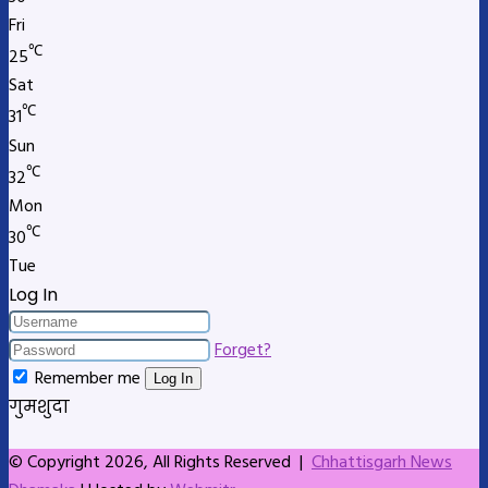
Fri
℃
25
Sat
℃
31
Sun
℃
32
Mon
℃
30
Tue
Log In
Forget?
Remember me
Log In
गुमशुदा
© Copyright 2026, All Rights Reserved |
Chhattisgarh News