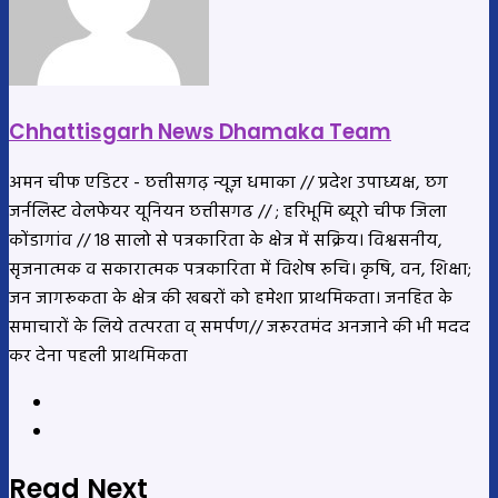
Chhattisgarh News Dhamaka Team
अमन चीफ एडिटर - छत्तीसगढ़ न्यूज़ धमाका // प्रदेश उपाध्यक्ष, छग
जर्नलिस्ट वेलफेयर यूनियन छत्तीसगढ // ; हरिभूमि ब्यूरो चीफ जिला
कोंडागांव // 18 सालो से पत्रकारिता के क्षेत्र में सक्रिय। विश्वसनीय,
सृजनात्मक व सकारात्मक पत्रकारिता में विशेष रूचि। कृषि, वन, शिक्षा;
जन जागरूकता के क्षेत्र की खबरों को हमेशा प्राथमिकता। जनहित के
समाचारों के लिये तत्परता व् समर्पण// जरूरतमंद अनजाने की भी मदद
कर देना पहली प्राथमिकता
Website
YouTube
Read Next