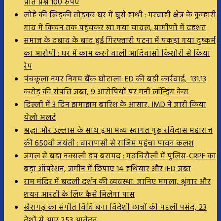
प्रति प्रश्न 100 रुपए
लोहे की खिड़की तोड़कर घर में घुसे हाथी : मरवाही क्षेत्र के कुम्हारी
गांव में किचन तक पहुंचकर खा गया चावल, ग्रामीणों में दहशत
समाज के दबाव के बाद हुई गिरफ्तारी पटना में पकड़ा गया दुष्कर्म
का आरोपी : घर में काम करने वाली आदिवासी किशोरी से किया
रेप
पंचकूला नगर निगम बैंक घोटाला: ED की बड़ी कार्रवाई, 131.13
करोड़ की संपत्ति जब्त, 9 आरोपियों पर मनी लॉन्ड्रिंग केस
दिल्ली में 3 दिन झमाझम बारिश के आसार, IMD ने जारी किया
येलो अलर्ट
श्रद्धा और उल्लास के साथ हुआ भव्य स्वागत गुरु रविदास महाराज
की 650वीं जयंती : वाराणसी से राजिम पहुंचा पावन कलश
जंगल से बड़ा नक्सली डंप बरामद : गढ़चिरौली में पुलिस-CRPF का
बड़ा ऑपरेशन, जमीन में छिपाए 14 हथियार और IED जब्त
राम मंदिर में बदली दर्शन की व्यवस्था: जानिए मंगला, श्रृंगार और
शयन आरती के लिए कैसे मिलेगा पास
खैरागढ़ का संगीत विवि बना विदेशी छात्रों की पहली पसंद, 23
देशों से आए 253 आवेदन