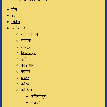
होम
देश
विदेश
छत्तीसगढ
राजनांदगांव
चारामा
रायपुर
बिलासपुर
दुर्ग
कोंडागांव
कांकेर
बस्तर
कोरबा
कोरिया
अंबिकापुर
कवर्धा