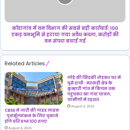
का
सबसे
मिजाज,
बड़ी
कार्रवाई:
100
एकड़
कोंडागांव में वन विभाग की सबसे बड़ी कार्रवाई: 100
वनभूमि
एकड़ वनभूमि से हटाया गया अवैध कब्जा, करोड़ों की
से
वन संपदा बचाई गई
हटाया
गया
अवैध
Related Articles
कब्जा,
करोड़ों
की
लोहे की खिड़की तोड़कर घर में
वन
घुसे हाथी : मरवाही क्षेत्र के
संपदा
कुम्हारी गांव में किचन तक
पहुंचकर खा गया चावल,
बचाई
ग्रामीणों में दहशत
गई
August 6, 2026
CBSE ने जारी की गाइड लाइन
: पुनर्मूल्यांकन के लिए चुकाने
होंगे प्रति प्रश्न 100 रुपए
August 6, 2026