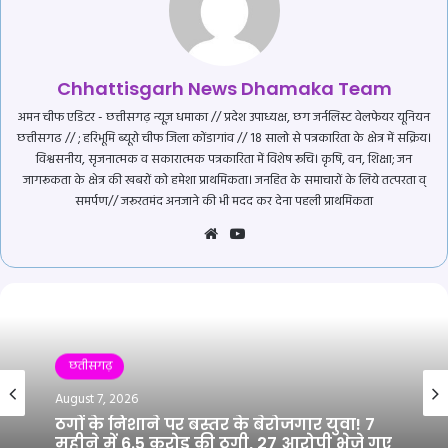
Chhattisgarh News Dhamaka Team
अमन चीफ एडिटर - छत्तीसगढ़ न्यूज़ धमाका // प्रदेश उपाध्यक्ष, छग जर्नलिस्ट वेलफेयर यूनियन
छत्तीसगढ // ; हरिभूमि ब्यूरो चीफ जिला कोंडागांव // 18 सालो से पत्रकारिता के क्षेत्र में सक्रिय।
विश्वसनीय, सृजनात्मक व सकारात्मक पत्रकारिता में विशेष रूचि। कृषि, वन, शिक्षा; जन
जागरूकता के क्षेत्र की खबरों को हमेशा प्राथमिकता। जनहित के समाचारों के लिये तत्परता व्
समर्पण// जरूरतमंद अनजाने की भी मदद कर देना पहली प्राथमिकता
Website
YouTube
छतीसगढ़
August 7, 2026
ठगों के निशाने पर बस्तर के बेरोजगार युवा! 7
महीने में 6.5 करोड़ की ठगी, 27 आरोपी भेजे गए