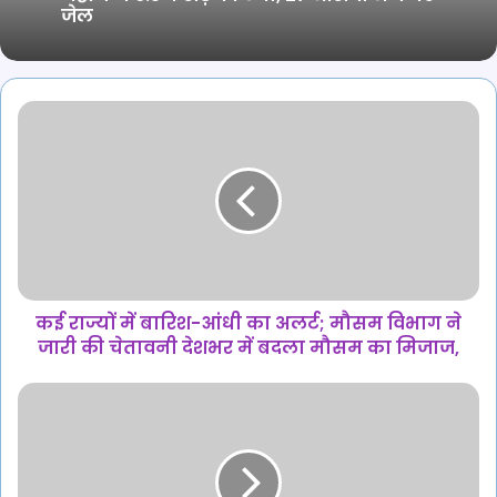
जेल
कई
राज्यों
में
बारिश-
आंधी
का
अलर्ट;
मौसम
विभाग
ने
कई राज्यों में बारिश-आंधी का अलर्ट; मौसम विभाग ने
जारी
जारी की चेतावनी देशभर में बदला मौसम का मिजाज,
की
चेतावनी
कोंडागांव
देशभर
में
में
वन
बदला
विभाग
मौसम
की