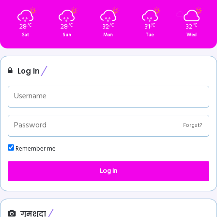
28
28
32
31
32
℃
℃
℃
℃
℃
Sat
Sun
Mon
Tue
Wed
Log In
Forget?
Remember me
Log In
गुमशुदा