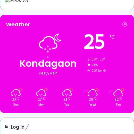
Weather
25
℃
Kondagaon
27º - 24º
93%
2.07 km/h
Heavy Rain
27
27
31
29
32
℃
℃
℃
℃
℃
Sun
Mon
Tue
Wed
Thu
Log In