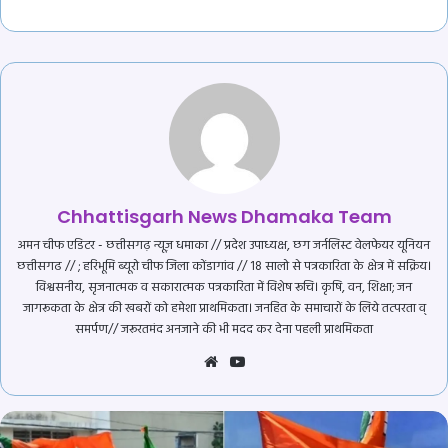
Chhattisgarh News Dhamaka Team
अमन चीफ एडिटर - छत्तीसगढ़ न्यूज़ धमाका // प्रदेश उपाध्यक्ष, छग जर्नलिस्ट वेलफेयर यूनियन
छत्तीसगढ // ; हरिभूमि ब्यूरो चीफ जिला कोंडागांव // 18 सालो से पत्रकारिता के क्षेत्र में सक्रिय।
विश्वसनीय, सृजनात्मक व सकारात्मक पत्रकारिता में विशेष रूचि। कृषि, वन, शिक्षा; जन
जागरूकता के क्षेत्र की खबरों को हमेशा प्राथमिकता। जनहित के समाचारों के लिये तत्परता व्
समर्पण// जरूरतमंद अनजाने की भी मदद कर देना पहली प्राथमिकता
Website
YouTube