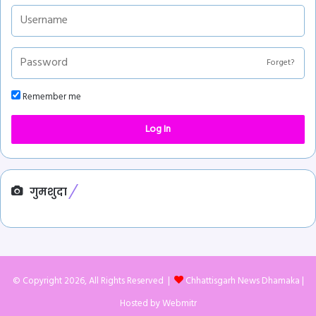
Forget?
Remember me
Log In
गुमशुदा
© Copyright 2026, All Rights Reserved |
Chhattisgarh News Dhamaka
|
Hosted by
Webmitr