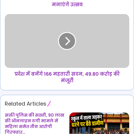
विशेष
मनाएंगे उत्सव
आयोजन,
बघेल
प्रदेश
बहनों
में
के
बनेंगे
साथ
166
मनाएंगे
महतारी
उत्सव
सदन,
49.80
करोड़
की
मंजूरी
प्रदेश में बनेंगे 166 महतारी सदन, 49.80 करोड़ की
मंजूरी
Related Articles
सक्ती पुलिस की सख्ती, 90 लाख
की ऑनलाइन ठगी मामले में
महिला समेत तीन आरोपी
गिरफ्तार…