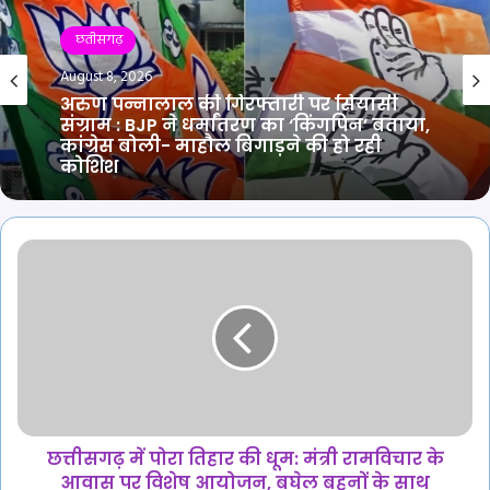
छतीसगढ़
August 8, 2026
अरुण पन्नालाल की गिरफ्तारी पर सियासी
संग्राम : BJP ने धर्मांतरण का ‘किंगपिन’ बताया,
कांग्रेस बोली- माहौल बिगाड़ने की हो रही
कोशिश
छत्तीसगढ़
में
पोरा
तिहार
की
धूम:
मंत्री
रामविचार
के
आवास
छत्तीसगढ़ में पोरा तिहार की धूम: मंत्री रामविचार के
पर
आवास पर विशेष आयोजन, बघेल बहनों के साथ