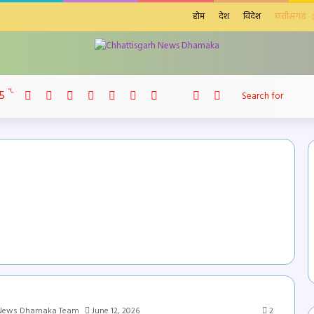
होम
देश
विदेश
छत्तीसगढ
Facebook
X
LinkedIn
YouTube
Instagram
Telegram
WhatsApp
℃
5
telegram
Sidebar
Switch skin
 News Dhamaka Team
June 12, 2026
2