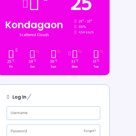
25
Kondagaon
25º - 25º
88%
4.54 km/h
Scattered Clouds
25
29
30
33
31
℃
℃
℃
℃
℃
Fri
Sat
Sun
Mon
Tue
Log In
Forget?