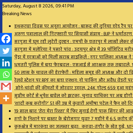
Saturday, August 8 2026, 09:41 PM
Breaking News
हथकरघा दिवस पर अनूठा आयोजन : बारूद की दुनिया छोड़ रैंप पर उतर
अरुण पन्नालाल की गिरफ्तारी पर सियासी संग्राम : BJP ने धर्मांतर
सरगुजा में घूम रही लुटेरी दुल्हन : एमपी के छतरपुर में लाखों ले
सरगुजा में मलेरिया ने पसारे पांव : उदयपुर क्षेत्र में 39 पॉजिटि
पेंड्रा में छात्राओं को मिलीं खराब साइकिलें : नगर पालिका अध्यक्
धमतरी पुलिस में बड़ा फेरबदल : एसआई से आरक्षक तक तबादले, ए
50 लाख के चावल की हेराफेरी : महिला समूह की अध्यक्ष और दो
रेलवे स्टेशन पर RPF का बड़ा एक्शन: नो पार्किंग और अवैध वेंडरों 
सोने-चांदी की कीमतों में जोरदार उछाल, 24K गोल्ड ₹659 हुआ महं
सुप्रीम कोर्ट से भूपेश बघेल को झटका, चुनाव याचिका पर अब होग
‘शादी कब करोगी?’ 51 की उम्र में कुंवारी अमीषा पटेल ने फैन को
19 साल बाद ‘तेरा मेरा रिश्ता’ में फिर सुनाई देगी पाक सिंगर की 
ठगों के निशाने पर बस्तर के बेरोजगार युवा! 7 महीने में 6.5 करोड़
कुरुक्षेत्र में मारकंडा का जलस्तर बढ़ा: कठवा-तंगौर के खेत डू