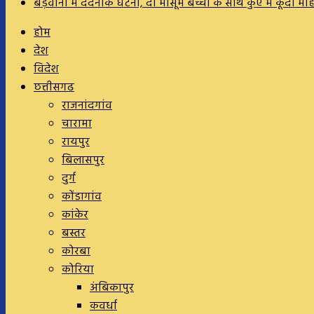
बड़वानी में दर्दनाक घटना, दो मासूम बच्चों के साथ कुएं में कूदी म
होम
देश
विदेश
छत्तीसगढ
राजनांदगांव
चारामा
रायपुर
बिलासपुर
दुर्ग
कोंडागांव
कांकेर
बस्तर
कोरबा
कोरिया
अंबिकापुर
कवर्धा