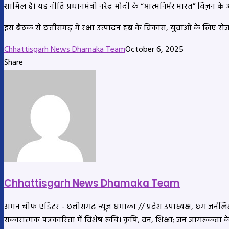
शामिल है। यह नीति प्रधानमंत्री नरेंद्र मोदी के “आत्मनिर्भर भारत” विज़न के
इस बैठक से छत्तीसगढ़ में रक्षा उत्पादन हब के विकास, युवाओं के लिए रो
Chhattisgarh News Dhamaka Team
October 6, 2025
Share
Facebook
X
LinkedIn
Messenger
Messenger
WhatsApp
Telegram
Share
Print
via
Email
Chhattisgarh News Dhamaka Team
अमन चीफ एडिटर - छत्तीसगढ़ न्यूज़ धमाका // प्रदेश उपाध्यक्ष, छग जर्नलिस्ट
सकारात्मक पत्रकारिता में विशेष रूचि। कृषि, वन, शिक्षा; जन जागरूकता 