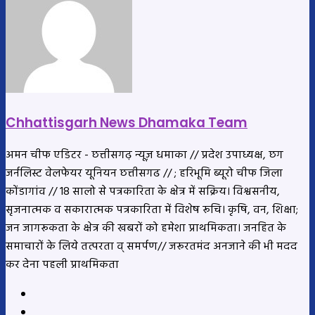
Chhattisgarh News Dhamaka Team
अमन चीफ एडिटर - छत्तीसगढ़ न्यूज़ धमाका // प्रदेश उपाध्यक्ष, छग
जर्नलिस्ट वेलफेयर यूनियन छत्तीसगढ // ; हरिभूमि ब्यूरो चीफ जिला
कोंडागांव // 18 सालो से पत्रकारिता के क्षेत्र में सक्रिय। विश्वसनीय,
सृजनात्मक व सकारात्मक पत्रकारिता में विशेष रूचि। कृषि, वन, शिक्षा;
जन जागरूकता के क्षेत्र की खबरों को हमेशा प्राथमिकता। जनहित के
समाचारों के लिये तत्परता व् समर्पण// जरूरतमंद अनजाने की भी मदद
कर देना पहली प्राथमिकता
Website
YouTube