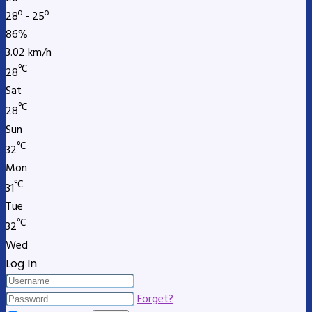
28º - 25º
86%
3.02 km/h
℃
28
Sat
℃
28
Sun
℃
32
Mon
℃
31
Tue
℃
32
Wed
Log In
Forget?