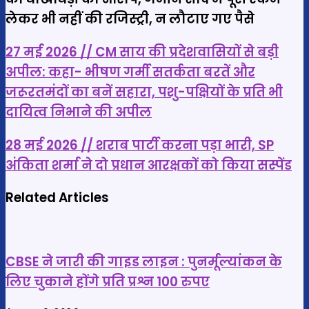
लेकर भी नहीं की रजिस्ट्री, न लौटाए गए पैसे
27
27 मई 2026 // CM साय की प्रदेशवासियों से बड़ी
मई
अपील: कहा- भीषण गर्मी सतर्कता बरतें और
2026
जरूरतमंदों का बनें सहारा, पशु-पक्षियों के प्रति भी
//
दायित्व निभाने की अपील
CM
साय
28
28 मई 2026 // शराब पार्टी करना पड़ा भारी, SP
की
मई
अंकिता शर्मा ने दो प्रधान आरक्षकों को किया सस्पेंड
प्रदेशवासियों
2026
से
//
Related Articles
बड़ी
शराब
अपील:
पार्टी
कहा-
करना
CBSE ने जारी की गाइड लाइन : पुनर्मूल्यांकन के
भीषण
पड़ा
लिए चुकाने होंगे प्रति प्रश्न 100 रुपए
गर्मी
भारी,
सतर्कता
SP