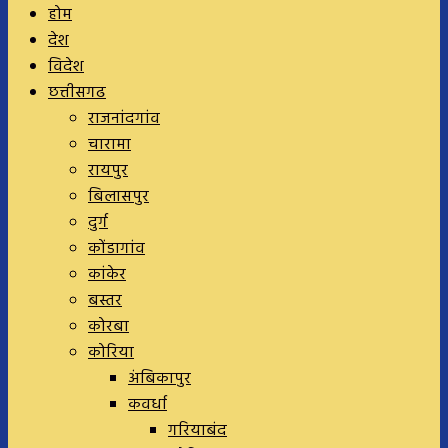
होम
देश
विदेश
छत्तीसगढ
राजनांदगांव
चारामा
रायपुर
बिलासपुर
दुर्ग
कोंडागांव
कांकेर
बस्तर
कोरबा
कोरिया
अंबिकापुर
कवर्धा
गरियाबंद