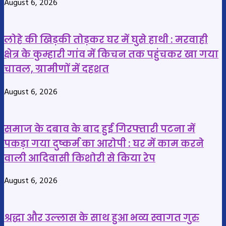
August 6, 2026
बरतें
अंकिता
और
शर्मा
जरूरतमंदों
ने
लोहे की खिड़की तोड़कर घर में घुसे हाथी : मरवाही
का
दो
क्षेत्र के कुम्हारी गांव में किचन तक पहुंचकर खा गया
बनें
प्रधान
चावल, ग्रामीणों में दहशत
सहारा,
आरक्षकों
पशु-
को
August 6, 2026
पक्षियों
किया
के
सस्पेंड
प्रति
समाज के दबाव के बाद हुई गिरफ्तारी पटना में
भी
पकड़ा गया दुष्कर्म का आरोपी : घर में काम करने
दायित्व
वाली आदिवासी किशोरी से किया रेप
निभाने
की
August 6, 2026
अपील
श्रद्धा और उल्लास के साथ हुआ भव्य स्वागत गुरु